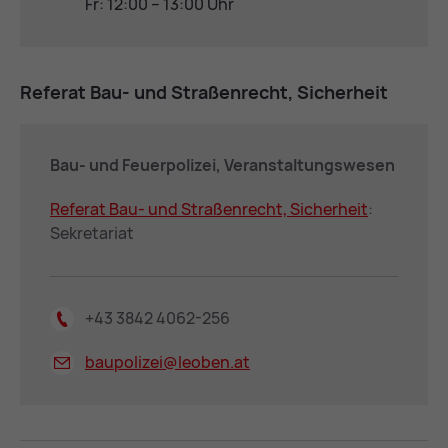
Fr: 12:00 – 13:00 Uhr
Re­fe­rat Bau- und Stra­ßen­recht, Si­cher­heit
Bau- und Feu­er­po­li­zei, Ver­an­stal­tungs­we­sen
Re­fe­rat Bau- und Stra­ßen­recht, Si­cher­heit
:
Sekretariat
+43 3842 4062-256
baupolizei@
leoben.at