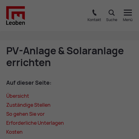
Kontakt
Suche
Menü
PV-An­la­ge & So­lar­an­la­ge
er­rich­ten
Auf die­ser Sei­te:
Über­sicht
Zu­stän­di­ge Stel­len
So ge­hen Sie vor
Er­for­der­li­che Un­ter­la­gen
Kos­ten