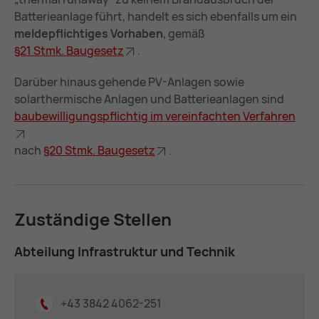
Batterieanlage führt, handelt es sich ebenfalls um ein
meldepflichtiges Vorhaben
, gemäß
§21 Stmk. Bau­ge­setz
.
Darüber hinaus gehende PV-Anlagen sowie
solarthermische Anlagen und Batterieanlagen sind
bau­be­wil­li­gungs­pflich­tig im ver­ein­fach­ten Ver­fah­ren
nach
§20 Stmk. Bau­ge­setz
.
Zu­stän­di­ge Stel­len
Ab­tei­lung In­fra­struk­tur und Tech­nik
+43 3842 4062-251