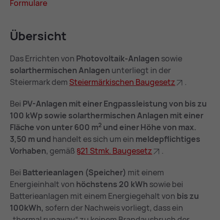
For­mu­la­re
Über­sicht
Das Errichten von
Photovoltaik-Anlagen
sowie
solarthermischen Anlagen
unterliegt in der
Steiermark dem
Stei­er­mär­ki­schen Bau­ge­setz
.
Bei
PV-Anlagen mit einer Engpassleistung von bis zu
100 kWp sowie solarthermischen Anlagen mit einer
2
Fläche von unter 600 m
und einer Höhe von max.
3,50 m und
handelt es sich um ein
meldepflichtiges
Vorhaben
, gemäß
§21 Stmk. Bau­ge­setz
.
Bei
Batterieanlagen (Speicher)
mit einem
Energieinhalt von
höchstens 20 kWh
sowie bei
Batterieanlagen mit einem Energiegehalt von
bis zu
100kWh,
sofern der Nachweis vorliegt, dass ein
„thermal runaway“ zu keinem Brandausbruch der