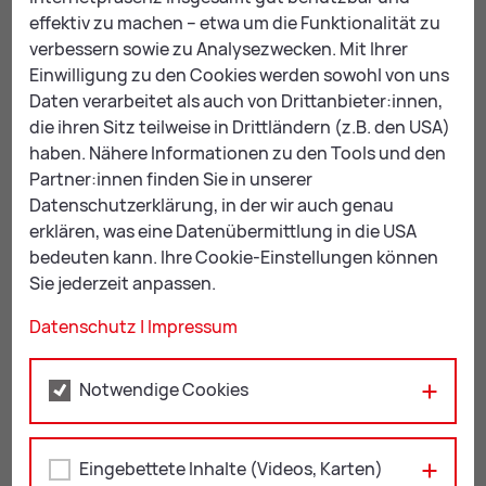
Termin, damit das Verfahren zeitgerecht in die Wege
effektiv zu machen – etwa um die Funktionalität zu
geleitet werden kann.
verbessern sowie zu Analysezwecken. Mit Ihrer
Einwilligung zu den Cookies werden sowohl von uns
Daten verarbeitet als auch von Drittanbieter:innen,
Ortsbildschutz
die ihren Sitz teilweise in Drittländern (z.B. den USA)
In Leoben stehen einige Gebiete unter
haben. Nähere Informationen zu den Tools und den
Orts­bild­schutz
. Die genauen Flächen sind
Partner:innen finden Sie in unserer
dem
Flä­chen­wid­mungs­plan
zu
Datenschutzerklärung, in der wir auch genau
entnehmen. In diesen Gebieten sind alle
erklären, was eine Datenübermittlung in die USA
Vorhaben, die sich auf das Ortsbild
bedeuten kann. Ihre Cookie-Einstellungen können
auswirken, bewilligungspflichtig. Alle
Sie jederzeit anpassen.
geplanten Veränderungen werden durch
die Ortsbildsachverständige
Datenschutz
|
Impressum
begutachtet.
Notwendige Cookies
Er­for­der­li­che Un­ter­la­gen
Eingebettete Inhalte (Videos, Karten)