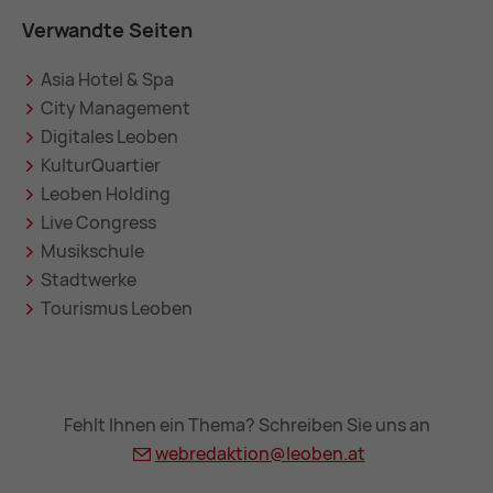
Verwandte Seiten
Asia Hotel & Spa
City Management
Digitales Leoben
KulturQuartier
Leoben Holding
Live Congress
Musikschule
Stadtwerke
Tourismus Leoben
Fehlt Ihnen ein Thema? Schreiben Sie uns an
webredaktion@
leoben.at