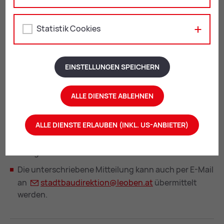
Hier erhalten Sie einen ersten Überblick – je nach Art
des Bauvorhabens können zusätzliche Unterlagen
Statistik Cookies
erforderlich sein.
Unterlagen für die Errichtung einer PV-Anlage mit
EINSTELLUNGEN SPEICHERN
einer Engpassleistung von bis zu 100 kWp bzw.
2
Solarthermie-Anlage unter 600 m
und einer Höhe
ALLE DIENSTE ABLEHNEN
von max. 3,50 m und sowie für Batterieanlagen (max.
20 kWh):
ALLE DIENSTE ERLAUBEN (INKL. US-ANBIETER)
2
Mit­tei­lung
mit Angabe der Leistung in kWp, der m
-
Anzahl und dem Anbringungsort der Photovoltaik-
Anlage
Die unterschriebene Mitteilung kann auch per E-Mail
an
stadt­bau­di­rek­ti­on@
leo­ben.at
übermittelt
werden.