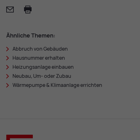
Mail
Print
Ähn­li­che The­men:
Ab­bruch von Ge­bäu­den
Haus­num­mer er­hal­ten
Hei­zungs­an­la­ge ein­bau­en
Neu­bau, Um- oder Zu­bau
Wär­me­pum­pe & Kli­ma­an­la­ge er­rich­ten