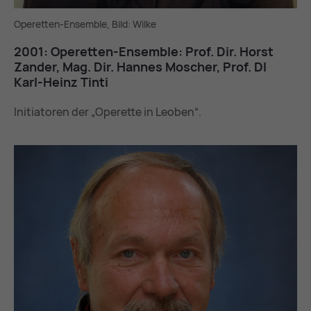
Operetten-Ensemble, Bild: Wilke
2001: Ope­ret­ten-En­sem­ble: Prof. Dir. Horst
Zan­der, Mag. Dir. Han­nes Mo­scher, Prof. DI
Karl-Heinz Tin­ti
Initiatoren der „Operette in Leoben“.