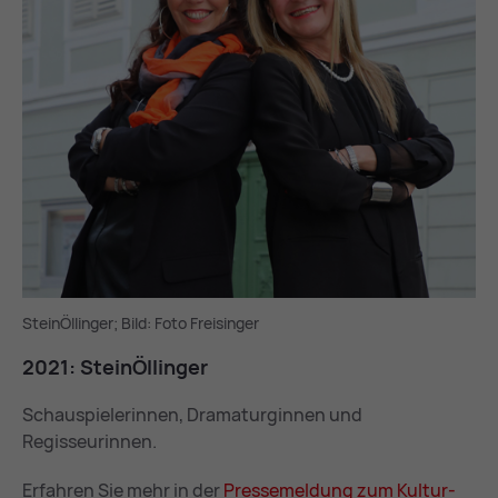
SteinÖllinger; Bild: Foto Freisinger
2021: SteinÖllin­ger
Schauspielerinnen, Dramaturginnen und
Regisseurinnen.
Erfahren Sie mehr in der
Pres­se­mel­dung zum Kul­tur­