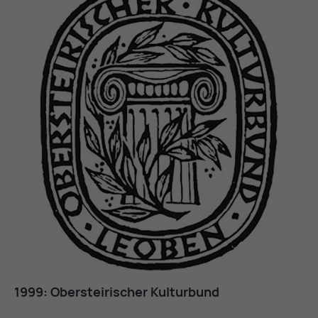
1999: Ober­stei­ri­scher Kul­tur­bund