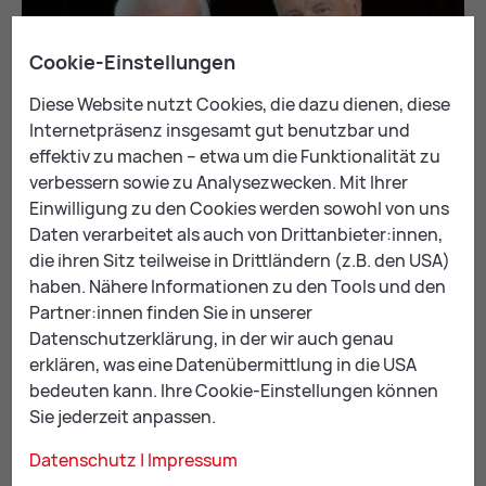
Cookie-Einstellungen
Diese Website nutzt Cookies, die dazu dienen, diese
Internetpräsenz insgesamt gut benutzbar und
effektiv zu machen – etwa um die Funktionalität zu
verbessern sowie zu Analysezwecken. Mit Ihrer
Einwilligung zu den Cookies werden sowohl von uns
Daten verarbeitet als auch von Drittanbieter:innen,
die ihren Sitz teilweise in Drittländern (z.B. den USA)
haben. Nähere Informationen zu den Tools und den
Partner:innen finden Sie in unserer
Datenschutzerklärung, in der wir auch genau
erklären, was eine Datenübermittlung in die USA
Alois Hochstrasser (links) mit Bürgermeister Konrad bei der
bedeuten kann. Ihre Cookie-Einstellungen können
Verleihung, Bild: Foto Freisinger
Sie jederzeit anpassen.
2009: Prof. Alois J. Hoch­stras­ser
Datenschutz
|
Impressum