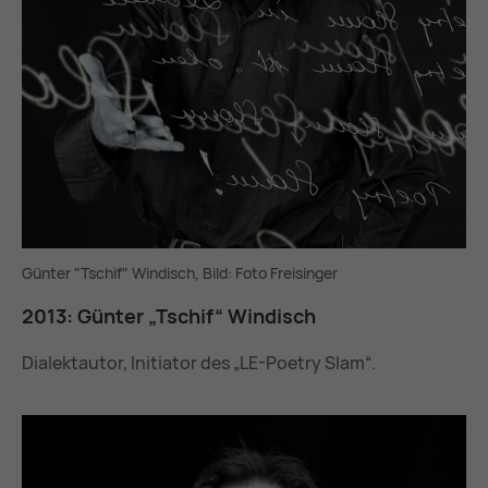
Günter "Tschif" Windisch, Bild: Foto Freisinger
2013: Gün­ter „Tschif“ Win­disch
Dialektautor, Initiator des „LE-Poetry Slam“.