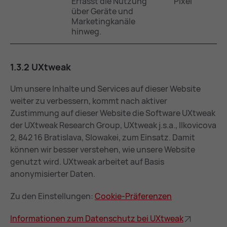
Erfasst die Nutzung
Pixel
über Geräte und
Marketingkanäle
hinweg.
1.3.2 UXt­weak
Um unsere Inhalte und Services auf dieser Website
weiter zu verbessern, kommt nach aktiver
Zustimmung auf dieser Website die Software UXtweak
der UXtweak Research Group, UXtweak j.s.a., Ilkovicova
2, 842 16 Bratislava, Slowakei, zum Einsatz. Damit
können wir besser verstehen, wie unsere Website
genutzt wird. UXtweak arbeitet auf Basis
anonymisierter Daten.
Zu den Einstellungen:
Coo­kie-Prä­fe­ren­zen
In­for­ma­tio­nen zum Da­ten­schutz bei UXt­weak