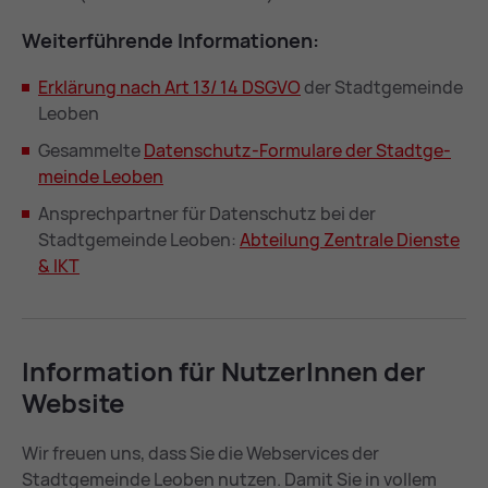
Wei­ter­füh­ren­de In­for­ma­tio­nen:
Er­klä­rung nach Art 13/ 14 DS­GVO
der Stadtgemeinde
Leoben
Gesammelte
Da­ten­schutz-For­mu­la­re der Stadt­ge­
mein­de Leo­ben
Ansprechpartner für Datenschutz bei der
Stadtgemeinde Leoben:
Ab­tei­lung Zen­tra­le Diens­te
& IKT
In­for­ma­ti­on für Nut­ze­rIn­nen der
Web­site
Wir freuen uns, dass Sie die Webservices der
Stadtgemeinde Leoben nutzen. Damit Sie in vollem