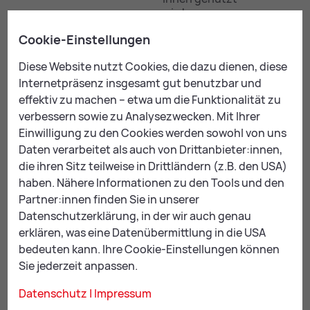
wird.
Cookie-Einstellungen
Wird von
Google
Diese Website nutzt Cookies, die dazu dienen, diese
Analytics
13
Internetpräsenz insgesamt gut benutzbar und
IDE
verwendet,
Monate
effektiv zu machen – etwa um die Funktionalität zu
um die
Anfragen zu
verbessern sowie zu Analysezwecken. Mit Ihrer
drosseln.
Einwilligung zu den Cookies werden sowohl von uns
Daten verarbeitet als auch von Drittanbieter:innen,
Speichert Ihre
die ihren Sitz teilweise in Drittländern (z.B. den USA)
bevorzugten
haben. Nähere Informationen zu den Tools und den
Einstellungen
Partner:innen finden Sie in unserer
bei YouTube
Datenschutzerklärung, in der wir auch genau
und wird auch
179
VISITOR_INFO1_LIVE
verwendet,
erklären, was eine Datenübermittlung in die USA
Tage
um Probleme
bedeuten kann. Ihre Cookie-Einstellungen können
mit dem
Sie jederzeit anpassen.
Dienst zu
erkennen und
Datenschutz
|
Impressum
zu beheben.