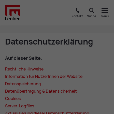
Kontakt
Suche
Menü
Da­ten­schutz­er­klä­rung
Auf die­ser Sei­te:
Recht­li­che Hin­wei­se
In­for­ma­ti­on für Nut­ze­rIn­nen der Web­site
Da­ten­spei­che­rung
Da­ten­über­tra­gung & Da­ten­si­cher­heit
Coo­kies
Ser­ver-Log­files
Ak­tua­li­sie­rung die­ser Da­ten­schutz­er­klä­rung