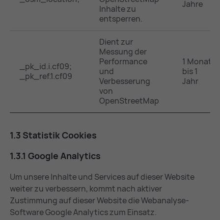
Jahre
Inhalte zu
entsperren.
Dient zur
Messung der
Performance
1 Monat
_pk_id.i.cf09;
und
bis 1
_pk_ref.1.cf09
Verbesserung
Jahr
von
OpenStreetMap
1.3 Sta­tis­tik Coo­kies
1.3.1 Goog­le Ana­ly­tics
Um unsere Inhalte und Services auf dieser Website
weiter zu verbessern, kommt nach aktiver
Zustimmung auf dieser Website die Webanalyse-
Software Google Analytics zum Einsatz.