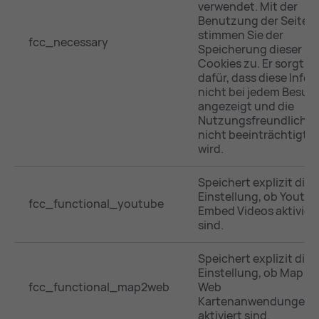
verwendet. Mit der
Benutzung der Seite
stimmen Sie der
fcc_necessary
Speicherung dieser
Cookies zu. Er sorgt
dafür, dass diese Info
nicht bei jedem Besuc
angezeigt und die
Nutzungsfreundlichke
nicht beeinträchtigt
wird.
Speichert explizit die
Einstellung, ob Youtu
fcc_functional_youtube
Embed Videos aktivier
sind.
Speichert explizit die
Einstellung, ob Map 2
fcc_functional_map2web
Web
Kartenanwendungen
aktiviert sind.