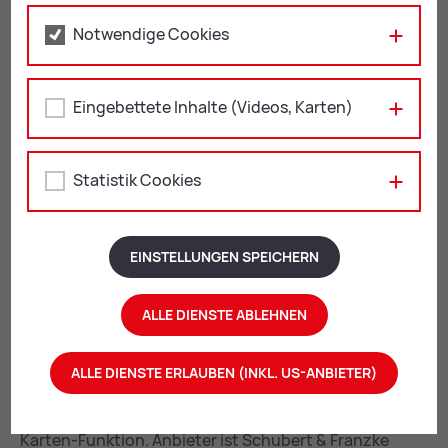
Registriert
Notwendige Cookies
eine
eindeutige ID,
um
Eingebettete Inhalte (Videos, Karten)
Statistiken
YSC
der Videos
Session
von YouTube,
die Sie
Statistik Cookies
gesehen
haben, zu
behalten.
EINSTELLUNGEN SPEICHERN
1.2.2 Ein­ge­bet­te­te Stadt­kar­ten
ALLE DIENSTE ABLEHNEN
Auf dieser Website nutzen wir das Angebot von
map2web. Dadurch können wir Ihnen interaktive
ALLE DIENSTE ERLAUBEN (INKL. US-ANBIETER)
Karten direkt in der Internetpräsenz anzeigen und
ermöglichen Ihnen die komfortable Nutzung der
Karten-Funktion. Anbieter ist Schubert & Franzke