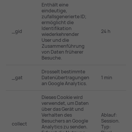
Enthält eine
eindeutige,
zufallsgenerierte ID;
ermöglicht die
Identifikation
_gid
24 h
wiederkehrender
User und die
Zusammenführung
von Daten früherer
Besuche.
Drosselt bestimmte
_gat
Datenübertragungen
1 min
an Google Analytics.
Dieses Cookie wird
verwendet, um Daten
über das Gerät und
Verhalten des
Ablauf:
Besuchers an Google
Session.
collect
Analytics zu senden.
Typ: