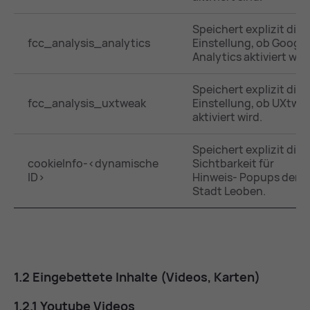
Speichert explizit die
fcc_analysis_analytics
Einstellung, ob Google
Analytics aktiviert wird
Speichert explizit die
fcc_analysis_uxtweak
Einstellung, ob UXtwe
aktiviert wird.
Speichert explizit die
cookieInfo-<dynamische
Sichtbarkeit für
ID>
Hinweis- Popups der
Stadt Leoben.
1.2 Ein­ge­bet­te­te In­hal­te (Vi­de­os, Kar­ten)
1.2.1 Youtube Vi­de­os