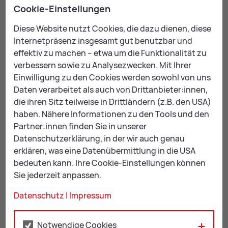
Cookie-Einstellungen
Mag.
Diese Website nutzt Cookies, die dazu dienen, diese
Dunja Valenti
Internetpräsenz insgesamt gut benutzbar und
Leiterin der Abteilung,
effektiv zu machen – etwa um die Funktionalität zu
Datenschutzbeauftragte
verbessern sowie zu Analysezwecken. Mit Ihrer
Einwilligung zu den Cookies werden sowohl von uns
Daten verarbeitet als auch von Drittanbieter:innen,
+43 3842 4062-433
die ihren Sitz teilweise in Drittländern (z.B. den USA)
zentrale-dienste@
leoben.at
haben. Nähere Informationen zu den Tools und den
Partner:innen finden Sie in unserer
Datenschutzerklärung, in der wir auch genau
erklären, was eine Datenübermittlung in die USA
Zu­ge­ord­ne­te Dienst­stel­len
bedeuten kann. Ihre Cookie-Einstellungen können
Sie jederzeit anpassen.
Fach­be­reich Zen­tra­le Diens­te & IKT
Datenschutz
|
Impressum
Fach­be­reich IKT Schul­zen­tren
Re­fe­rat In­for­ma­ti­ons­tech­no­lo­gie
Notwendige Cookies