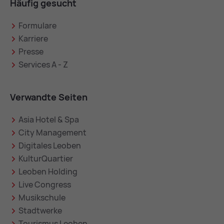
Häufig gesucht
Formulare
Karriere
Presse
Services A - Z
Verwandte Seiten
Asia Hotel & Spa
City Management
Digitales Leoben
KulturQuartier
Leoben Holding
Live Congress
Musikschule
Stadtwerke
Tourismus Leoben