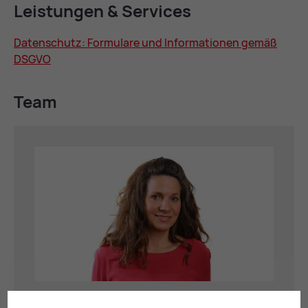
Leis­tun­gen & Ser­vices
Da­ten­schutz: For­mu­la­re und In­for­ma­tio­nen ge­mäß
DS­GVO
Team