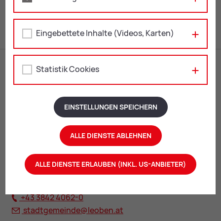
Re­fe­rat Pro­zes­se & Di­gi­ta­le Ak­ten, Ein­lauf­stel­le
Eingebettete Inhalte (Videos, Karten)
Statistik Cookies
EINSTELLUNGEN SPEICHERN
ALLE DIENSTE ABLEHNEN
Rathaus Leoben
Erzherzog Johann-Straße 2
ALLE DIENSTE ERLAUBEN (INKL. US-ANBIETER)
8700 Leoben
+43 3842 4062-0
stadtgemeinde@
leoben.at