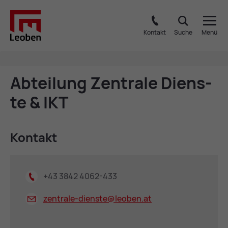
Kontakt
Suche
Menü
Ab­tei­lung Zen­tra­le Diens­
te & IKT
Kon­takt
+43 3842 4062-433
zentrale-dienste@
leoben.at