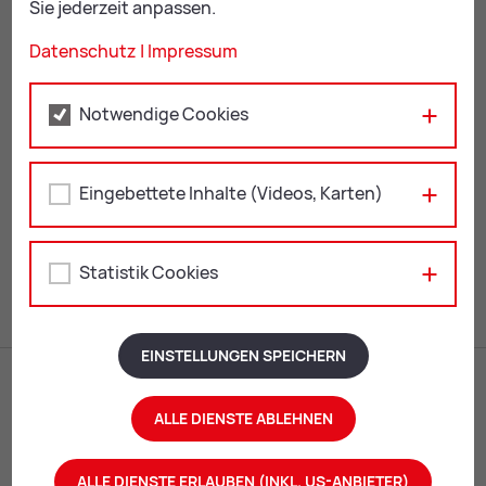
Sie jederzeit anpassen.
Gloria Gotthardt
Datenschutz
|
Impressum
Sekretariat, Beschaffung
Notwendige Cookies
+43 3842 4062-433
Eingebettete Inhalte (Videos, Karten)
beschaffung@
leoben.at
Statistik Cookies
EINSTELLUNGEN SPEICHERN
ALLE DIENSTE ABLEHNEN
ALLE DIENSTE ERLAUBEN (INKL. US-ANBIETER)