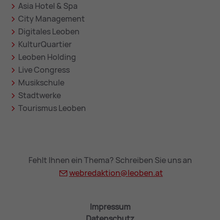
Asia Hotel & Spa
City Management
Digitales Leoben
KulturQuartier
Leoben Holding
Live Congress
Musikschule
Stadtwerke
Tourismus Leoben
Fehlt Ihnen ein Thema? Schreiben Sie uns an
webredaktion@
leoben.at
Impressum
Datenschutz