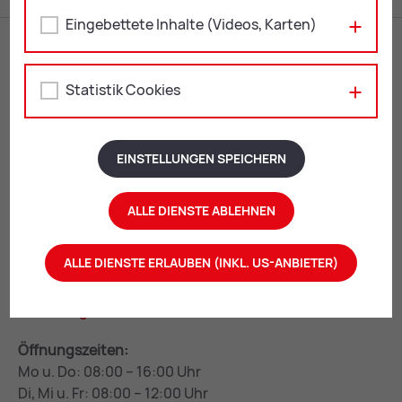
Eingebettete Inhalte (Videos, Karten)
Statistik Cookies
EINSTELLUNGEN SPEICHERN
Rathaus Leoben
ALLE DIENSTE ABLEHNEN
Erzherzog Johann-Straße 2
8700 Leoben
ALLE DIENSTE ERLAUBEN (INKL. US-ANBIETER)
+43 3842 4062-0
stadtgemeinde@
leoben.at
Öffnungszeiten:
Mo u. Do: 08:00 – 16:00 Uhr
Di, Mi u. Fr: 08:00 – 12:00 Uhr