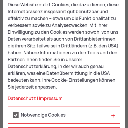
Diese Website nutzt Cookies, die dazu dienen, diese
Fil­me & Vi­de­os
Internetpräsenz insgesamt gut benutzbar und
effektiv zu machen – etwa um die Funktionalität zu
verbessern sowie zu Analysezwecken. Mit Ihrer
Einwilligung zu den Cookies werden sowohl von uns
Daten verarbeitet als auch von Drittanbieter:innen,
die ihren Sitz teilweise in Drittländern (z.B. den USA)
haben. Nähere Informationen zu den Tools und den
Leo­ben Logo be­an­tra­gen
Partner:innen finden Sie in unserer
Datenschutzerklärung, in der wir auch genau
erklären, was eine Datenübermittlung in die USA
bedeuten kann. Ihre Cookie-Einstellungen können
Sie jederzeit anpassen.
Datenschutz
|
Impressum
Mail
Print
Notwendige Cookies