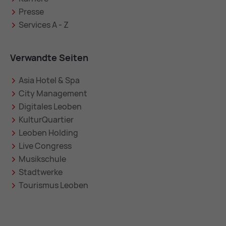
Presse
Services A - Z
Verwandte Seiten
Asia Hotel & Spa
City Management
Digitales Leoben
KulturQuartier
Leoben Holding
Live Congress
Musikschule
Stadtwerke
Tourismus Leoben