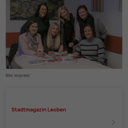
Bild: leopress
Stadt­ma­ga­zin Leo­ben