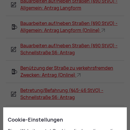
Bauarbeiten auf/neben Straßen (§90 StVO) -
Allgemein: Antrag Langform
Bauarbeiten auf/neben Straßen (§90 StVO) -
Allgemein: Antrag Langform (Online)
Bauarbeiten auf/neben Straßen (§90 StVO) -
Schnellstraße S6: Antrag
Benützung der Straße zu verkehrsfremden
Zwecken: Antrag (Online)
Betretung/Befahrung (§45-46 StVO) -
Schnellstraße S6: Antrag
Flugblatt verteilen: Ansuchen
Cookie-Einstellungen
Infostand aufstellen: Ansuchen