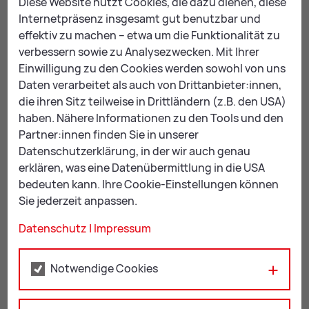
Diese Website nutzt Cookies, die dazu dienen, diese
Internetpräsenz insgesamt gut benutzbar und
Plakatständer aufstellen: Ansuchen
effektiv zu machen – etwa um die Funktionalität zu
verbessern sowie zu Analysezwecken. Mit Ihrer
Einwilligung zu den Cookies werden sowohl von uns
Schanigarten aufstellen: Ansuchen
Daten verarbeitet als auch von Drittanbieter:innen,
die ihren Sitz teilweise in Drittländern (z.B. den USA)
Sperrstundenverlängerung: Antrag (Online)
haben. Nähere Informationen zu den Tools und den
Partner:innen finden Sie in unserer
Datenschutzerklärung, in der wir auch genau
Transparent anbringen: Ansuchen
erklären, was eine Datenübermittlung in die USA
bedeuten kann. Ihre Cookie-Einstellungen können
Veranstaltung durchführen: Ansuchen
Sie jederzeit anpassen.
Datenschutz
|
Impressum
Verkaufsstand aufstellen: Ansuchen
Warenständer aufstellen: Ansuchen
Notwendige Cookies
Werbungen und Ankündigungen außerhalb