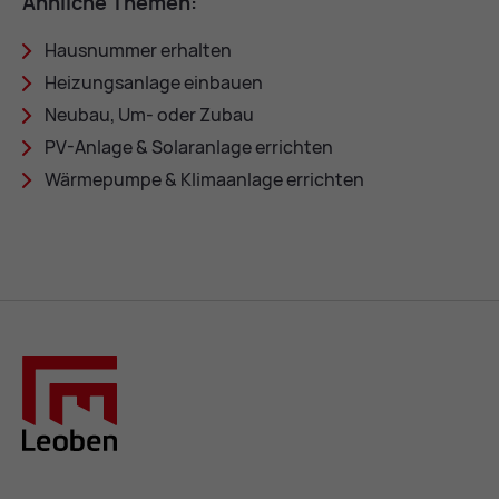
Ähn­li­che The­men:
Haus­num­mer er­hal­ten
Hei­zungs­an­la­ge ein­bau­en
Neu­bau, Um- oder Zu­bau
PV-An­la­ge & So­lar­an­la­ge er­rich­ten
Wär­me­pum­pe & Kli­ma­an­la­ge er­rich­ten