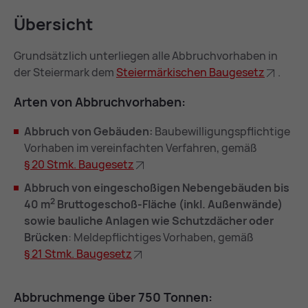
Über­sicht
Grundsätzlich unterliegen alle Abbruchvorhaben in
der Steiermark dem
Stei­er­mär­ki­schen Bau­ge­setz
.
Ar­ten von Ab­bruch­vor­ha­ben:
Abbruch von Gebäuden:
Baubewilligungspflichtige
Vorhaben im vereinfachten Verfahren, gemäß
§ 20 Stmk. Bau­ge­setz
Abbruch von eingeschoßigen Nebengebäuden bis
2
40 m
Bruttogeschoß-Fläche (inkl. Außenwände)
sowie bauliche Anlagen wie Schutzdächer oder
Brücken
: Meldepflichtiges Vorhaben, gemäß
§ 21 Stmk. Bau­ge­setz
Ab­bruch­men­ge über 750 Ton­nen: