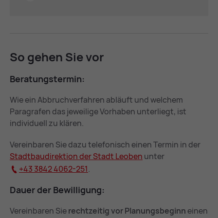
So ge­hen Sie vor
Be­ra­tungs­ter­min:
Wie ein Abbruchverfahren abläuft und welchem
Paragrafen das jeweilige Vorhaben unterliegt, ist
individuell zu klären.
Vereinbaren Sie dazu telefonisch einen Termin in der
Stadt­bau­di­rek­ti­on der Stadt Leo­ben
unter
+43 3842 4062-251
.
Dau­er der Be­wil­li­gung:
Vereinbaren Sie
rechtzeitig vor Planungsbeginn
einen