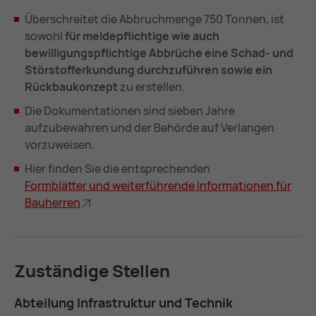
Überschreitet die Abbruchmenge 750 Tonnen, ist
sowohl
für meldepflichtige wie auch
bewilligungspflichtige Abbrüche eine Schad- und
Störstofferkundung durchzuführen sowie ein
Rückbaukonzept
zu erstellen.
Die Dokumentationen sind sieben Jahre
aufzubewahren und der Behörde auf Verlangen
vorzuweisen.
Hier finden Sie die entsprechenden
Form­blät­ter und wei­ter­füh­ren­de In­for­ma­tio­nen für
Bau­her­ren
Zu­stän­di­ge Stel­len
Ab­tei­lung In­fra­struk­tur und Tech­nik