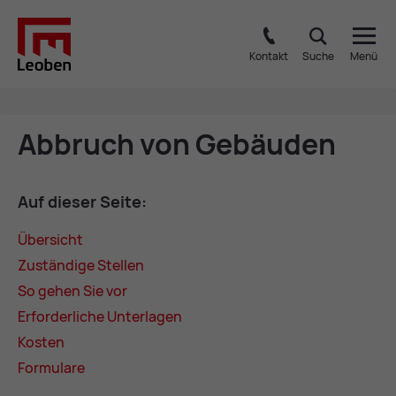
Kontakt
Suche
Menü
Ab­bruch von Ge­bäu­den
Auf die­ser Sei­te:
Über­sicht
Zu­stän­di­ge Stel­len
So ge­hen Sie vor
Er­for­der­li­che Un­ter­la­gen
Kos­ten
For­mu­la­re