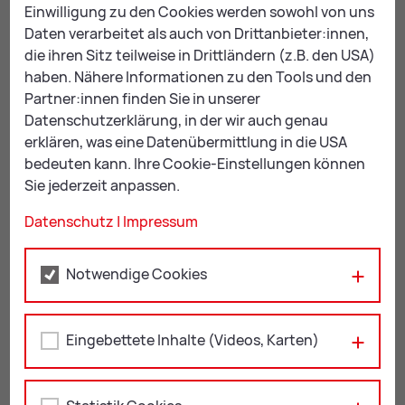
Einwilligung zu den Cookies werden sowohl von uns
Daten verarbeitet als auch von Drittanbieter:innen,
Er­for­der­li­che Un­ter­la­gen
die ihren Sitz teilweise in Drittländern (z.B. den USA)
haben. Nähere Informationen zu den Tools und den
Hier erhalten Sie einen ersten Überblick – je nach Art
Partner:innen finden Sie in unserer
des Vorhabens können zusätzliche Unterlagen
Datenschutzerklärung, in der wir auch genau
erforderlich sein.
erklären, was eine Datenübermittlung in die USA
bedeuten kann. Ihre Cookie-Einstellungen können
Genaue Informationen erhalten Sie in der
Stadt­bau­di­
Sie jederzeit anpassen.
rek­ti­on der Stadt Leo­ben
.
Datenschutz
|
Impressum
Bewilligungspflichtiges Vorhaben (§20)
Notwendige Cookies
Meldepflichtiges Vorhaben (§21)
Eingebettete Inhalte (Videos, Karten)
Zusätzlich bei mehr als 750 Tonnen Bau-
und Abbruchabfällen