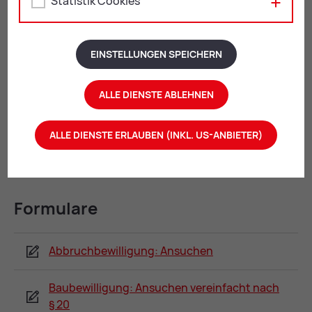
Statistik Cookies
Kos­ten
EINSTELLUNGEN SPEICHERN
Die Gebühren im Zuge eines Bauverfahrens variieren je
nach Fall.
ALLE DIENSTE ABLEHNEN
Einen Überblick dazu erhalten Sie hier:
Ge­büh­ren für
ALLE DIENSTE ERLAUBEN (INKL. US-ANBIETER)
die Bau­ein­rei­chung
.
For­mu­la­re
Abbruchbewilligung: Ansuchen
Baubewilligung: Ansuchen vereinfacht nach
§ 20