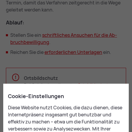
Termin, damit das Verfahren zeitgerecht in die Wege
geleitet werden kann.
Ab­lauf:
Stellen Sie ein
schrift­li­ches An­su­chen für die Ab­
bruch­be­wil­li­gung
.
Reichen Sie die
er­for­der­li­chen Un­ter­la­gen
ein.
Ortsbildschutz
Bei Gebäuden, die unter
Orts­bild­schutz
oder Denkmalschutz stehen, ist
Cookie-Einstellungen
zusätzlich nach einer positiven
Begutachtung ein Feststellungsverfahren
Diese Website nutzt Cookies, die dazu dienen, diese
einzuleiten.
Internetpräsenz insgesamt gut benutzbar und
effektiv zu machen – etwa um die Funktionalität zu
verbessern sowie zu Analysezwecken. Mit Ihrer