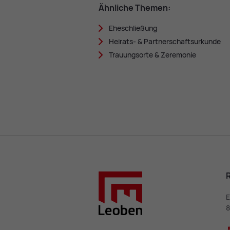
Ähn­li­che The­men:
Ehe­schlie­ßung
Hei­rats- & Part­ner­schafts­ur­kun­de
Trau­ungs­or­te & Ze­re­mo­nie
E
8