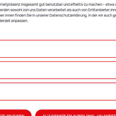
ternetpräsenz insgesamt gut benutzbar und effektiv zu machen – etwa u
estimmungen
finden Sie im
rden sowohl von uns Daten verarbeitet als auch von Drittanbieter:innen,
z
r:innen finden Sie in unserer Datenschutzerklärung, in der wir auch g
derzeit anpassen.
etragenen Partnerschaft sind keine Zeugen
hten, können Sie aber einen oder zwei
en Sie, dass die Zeugen volljährig sein
­te
ng einer eingetragenen Partnerschaft benötigen, hängt
ab:
STE ABLEHNEN
ALLE DIENSTE ERLAUBEN (INKL. US-ANBIET