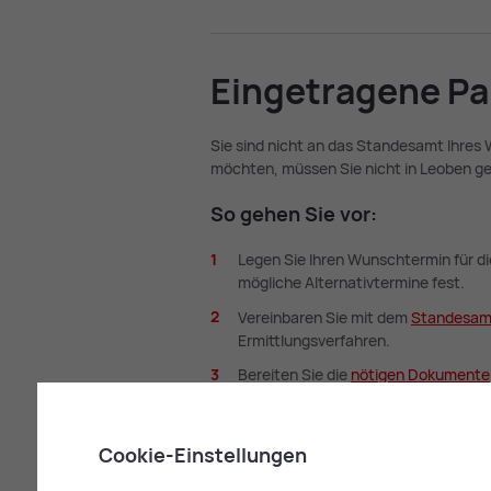
Ein­ge­tra­ge­ne P
Sie sind nicht an das Standesamt Ihres
möchten, müssen Sie nicht in Leoben ge
So ge­hen Sie vor:
Legen Sie Ihren Wunschtermin für d
mögliche Alternativtermine fest.
Vereinbaren Sie mit dem
Stan­des­a
Ermittlungsverfahren.
Bereiten Sie die
nö­ti­gen Do­ku­men­te
Be­ach­ten Sie fol­gen­de Vor­au
Cookie-Einstellungen
Volljährigkeit:
Eine eingetragene Pa
möglich.