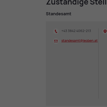
Zu­stän­di­ge Stel­
Stan­des­amt
+43 3842 4062-213
standesamt@
leoben.at