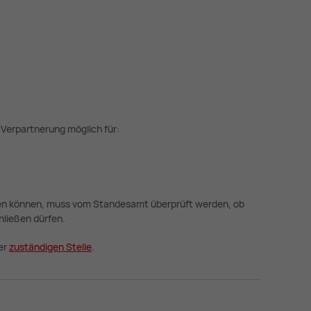
e Verpartnerung möglich für:
eben können, muss vom Standesamt überprüft werden, ob
hließen dürfen.
er
zu­stän­di­gen Stel­le
.