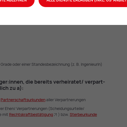
ger:in­nen, die bis­her nicht ver­hei­ra­tet/
:
Grade oder einer Standesbezeichnung (z. B. IngenieurIn)
ger:in­nen, die be­reits ver­hei­ra­tet/ ver­part­
­lich zu a):
.
Part­ner­schafts­ur­kun­den
aller Verpartnerungen
rer Ehen/ Verpartnerungen (Scheidungsurteile/
e mit
Rechts­kraft­be­stä­ti­gung
) bzw.
Ster­be­ur­kun­de