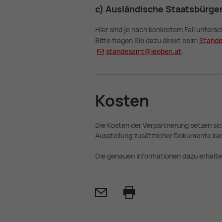
c) Aus­län­di­sche Staats­bür­ge
Hier sind je nach konkretem Fall unter
Bitte fragen Sie dazu direkt beim
Stan­d
stan­des­amt@
leo­ben.at
.
Kos­ten
Die Kosten der Verpartnerung setzen si
Ausstellung zusätzlicher Dokumente ka
Die genauen Informationen dazu erhalte
Mail
Print