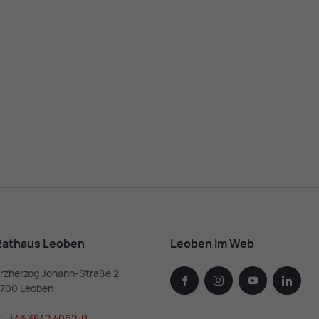
Rathaus Leoben
Leoben im Web
rzherzog Johann-Straße 2
facebook
instagram
youtube
linked
700 Leoben
+43 3842 4062-0