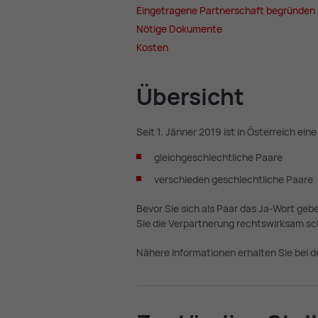
Ein­ge­tra­ge­ne Part­ner­schaft be­grün­den
Nö­ti­ge Do­ku­men­te
Kos­ten
Über­sicht
Seit 1. Jänner 2019 ist in Österreich ein
gleichgeschlechtliche Paare
verschieden geschlechtliche Paare
Bevor Sie sich als Paar das Ja-Wort g
Sie die Verpartnerung rechtswirksam sc
Nähere Informationen erhalten Sie bei d