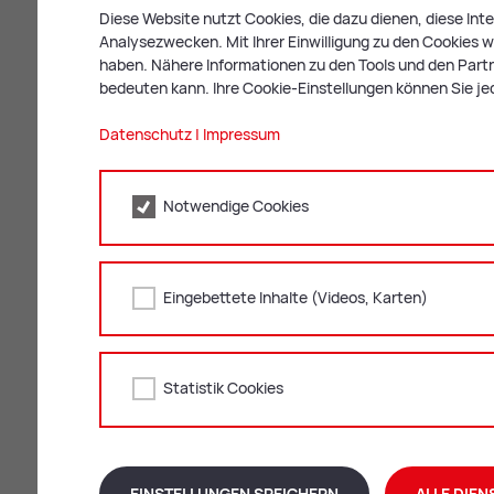
Diese Website nutzt Cookies, die dazu dienen, diese In
Weitere Voraussetzungen und B
Analysezwecken. Mit Ihrer Einwilligung zu den Cookies we
Ein­ge­tra­ge­ne Part­ner­schaft-Ge­set
haben. Nähere Informationen zu den Tools und den Partne
bedeuten kann. Ihre Cookie-Einstellungen können Sie je
Datenschutz
|
Impressum
Zeugen
Zur Begründung der eing
Notwendige Cookies
notwendig. Wenn Sie möc
Zeugen beiziehen. Beacht
müssen.
Eingebettete Inhalte (Videos, Karten)
Statistik Cookies
Nö­ti­ge Do­ku­men
Welche Dokumente Sie für die Begründu
von Ihrer persönlichen Lebenssituation 
EINSTELLUNGEN SPEICHERN
ALLE DIEN