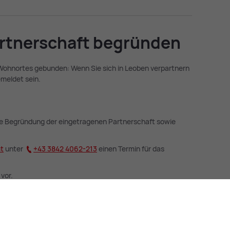
art­ner­schaft be­grün­den
 Wohnortes gebunden: Wenn Sie sich in Leoben verpartnern
meldet sein.
ie Begründung der eingetragenen Partnerschaft sowie
mt
unter
+43 3842 4062-213
einen Termin für das
vor.
s­set­zun­gen:
rtnerschaft ist nur zwischen volljährigen Personen