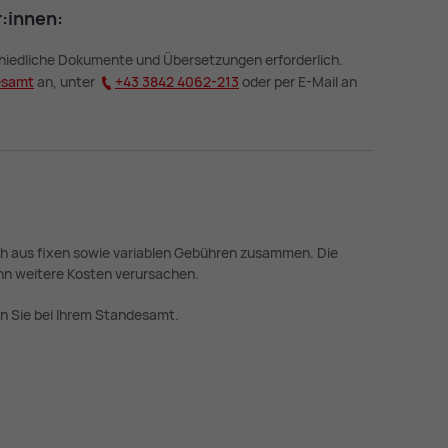
r:in­nen:
schiedliche Dokumente und Übersetzungen erforderlich.
es­amt
an, unter
+43 3842 4062-213
oder per E-Mail an
ch aus fixen sowie variablen Gebühren zusammen. Die
nn weitere Kosten verursachen.
n Sie bei Ihrem Standesamt.