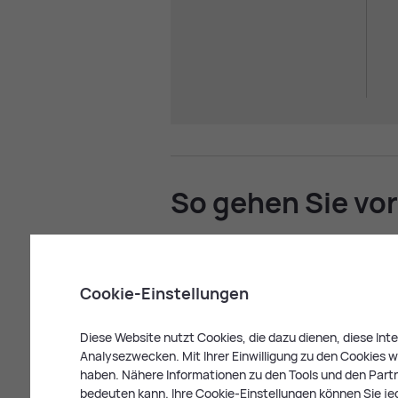
So ge­hen Sie vor
Für Ihr Neu­ge­bo­re­nes: Stan
Wenn Sie im LKH Hochsteiermark entbin
Cookie-Einstellungen
Leoben nutzen:
Diese Website nutzt Cookies, die dazu dienen, diese In
Von
Montag bis Freitag von 10:30 bis 
Analysezwecken. Mit Ihrer Einwilligung zu den Cookies we
Standesbeamter im Krankenhaus vor Or
haben. Nähere Informationen zu den Tools und den Partne
die
Ge­burts­ur­kun­de
für Ihr Kind ausstel
bedeuten kann. Ihre Cookie-Einstellungen können Sie je