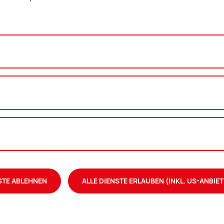
t
es­amt
o­ku­men­te
s 18 Jahre
STE ABLEHNEN
ALLE DIENSTE ERLAUBEN (INKL. US-ANBIET
 bis 18 Jahre