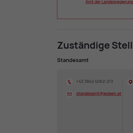
Amt der Lan­des­re­gie­rung
Zu­stän­di­ge Stel­
Stan­des­amt
+43 3842 4062-213
standesamt@
leoben.at