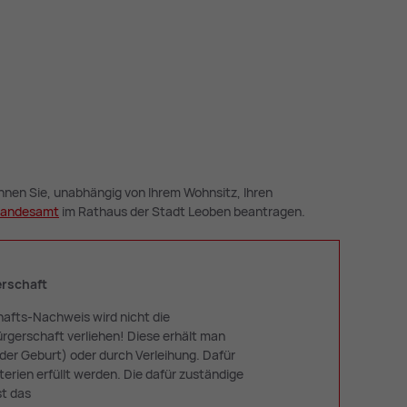
önnen Sie, unabhängig von Ihrem Wohnsitz, Ihren
an­des­amt
im Rathaus der Stadt Leoben beantragen.
erschaft
afts-Nachweis wird nicht die
rgerschaft verliehen! Diese erhält man
er Geburt) oder durch Verleihung. Dafür
erien erfüllt werden. Die dafür zuständige
st das