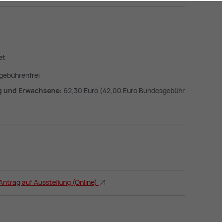
et
gebührenfrei
ag und Erwachsene:
62,30 Euro (42,00 Euro Bundesgebühr
ntrag auf Ausstellung (Online)