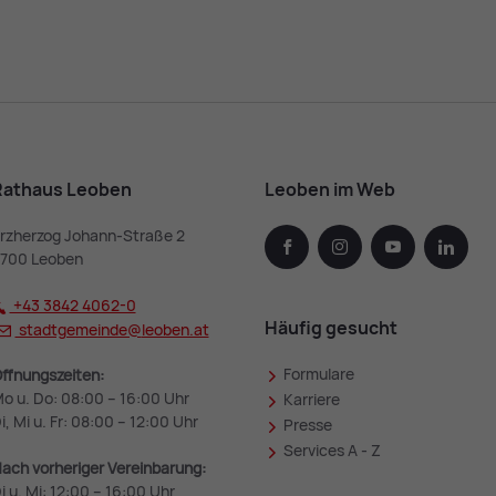
Rathaus Leoben
Leoben im Web
rzherzog Johann-Straße 2
facebook
instagram
youtube
linked
700 Leoben
+43 3842 4062-0
Häufig gesucht
stadtgemeinde@
leoben.at
Formulare
ffnungszeiten:
o u. Do: 08:00 – 16:00 Uhr
Karriere
i, Mi u. Fr: 08:00 – 12:00 Uhr
Presse
Services A - Z
ach vorheriger Vereinbarung:
i u. Mi: 12:00 – 16:00 Uhr