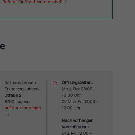
, Re­fe­rat für Staats­bür­ger­schaft
.
le
Rathaus Leoben
Öffnungszeiten:
Erzherzog Johann-
Mo u. Do: 08:00 –
Straße 2
16:00 Uhr
8700 Leoben
Di, Mi u. Fr: 08:00 –
auf Kar­te an­zei­gen
12:00 Uhr
Nach vorheriger
Vereinbarung:
Di u. Mi: 12:00 –