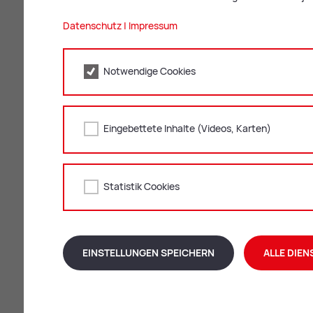
An­trag zu spä­te­rem Zeit­punk
Datenschutz
|
Impressum
Der Antrag kann erfolgen:
digital per
On­line-For­mu­lar
Notwendige Cookies
persönlich beim
Fach­be­reich Stan­d
Eingebettete Inhalte (Videos, Karten)
Er­for­der­li­che D
Statistik Cookies
Für Erwachsene
Für ehelich geborene Kinder bi
EINSTELLUNGEN SPEICHERN
ALLE DIEN
Für unehelich geborene Kinder