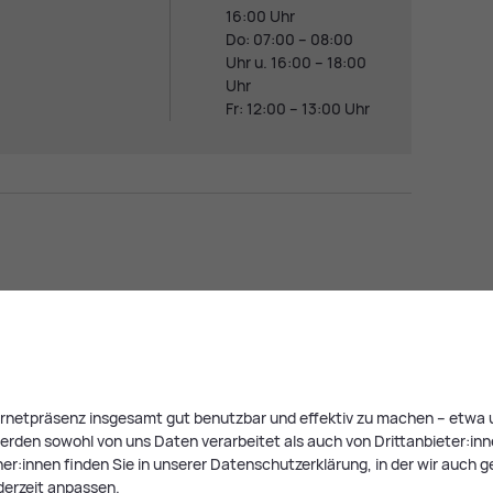
16:00 Uhr
Do: 07:00 – 08:00
Uhr u. 16:00 – 18:00
Uhr
Fr: 12:00 – 13:00 Uhr
­des­amt am LKH
den, können Sie das Standesamts-Service der Stadt
ternetpräsenz insgesamt gut benutzbar und effektiv zu machen – etwa u
11:30 Uhr
ist eine Standesbeamtin bzw. ein
rden sowohl von uns Daten verarbeitet als auch von Drittanbieter:innen,
t. Sie können dort den Staatsbürgerschaftsnachweis und
r:innen finden Sie in unserer Datenschutzerklärung, in der wir auch g
len lassen sowie den
Wohn­sitz
Ihres Kindes anmelden.
derzeit anpassen.