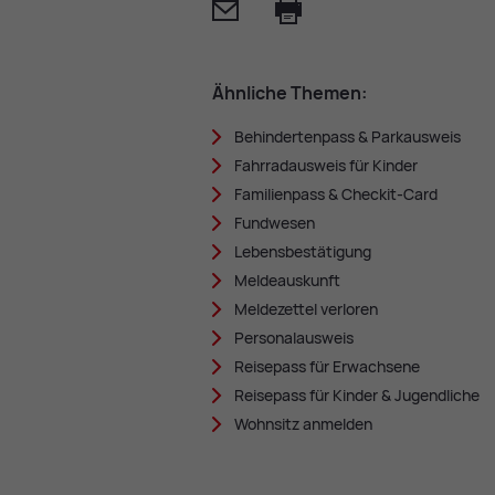
Mail
Print
Ähn­li­che The­men:
Be­hin­der­ten­pass & Park­aus­weis
Fahr­rad­aus­weis für Kin­der
Fa­mi­li­en­pass & Che­ckit-Card
Fund­we­sen
Le­bens­be­stä­ti­gung
Mel­de­aus­kunft
Mel­de­zet­tel ver­lo­ren
Per­so­nal­aus­weis
Rei­se­pass für Er­wach­se­ne
Rei­se­pass für Kin­der & Ju­gend­li­che
Wohn­sitz an­mel­den