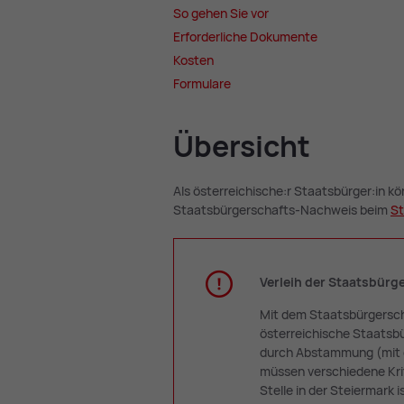
So ge­hen Sie vor
Er­for­der­li­che Do­ku­men­te
Kos­ten
For­mu­la­re
Über­sicht
Als österreichische:r Staatsbürger:in k
Staatsbürgerschafts-Nachweis beim
St
Verleih der Staatsbürg
Mit dem Staatsbürgersch
österreichische Staatsbü
durch Abstammung (mit d
müssen verschiedene Krit
Stelle in der Steiermark i