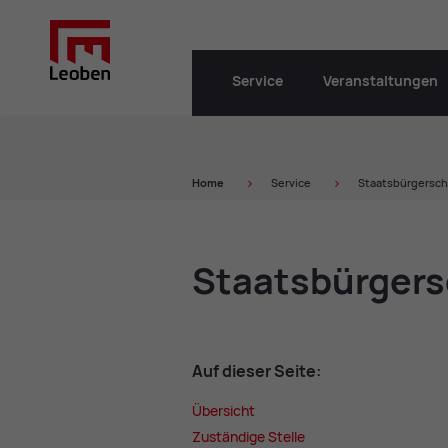
Service
Veranstaltungen
Home
Service
Staatsbürgersch
Staats­bür­ger­
Auf die­ser Sei­te:
Über­sicht
Zu­stän­di­ge Stel­le