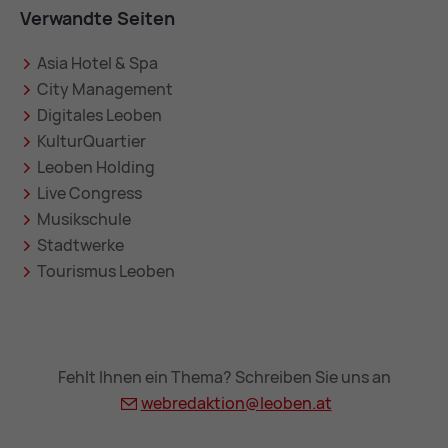
Verwandte Seiten
Asia Hotel & Spa
City Management
Digitales Leoben
KulturQuartier
Leoben Holding
Live Congress
Musikschule
Stadtwerke
Tourismus Leoben
Fehlt Ihnen ein Thema? Schreiben Sie uns an
webredaktion@
leoben.at