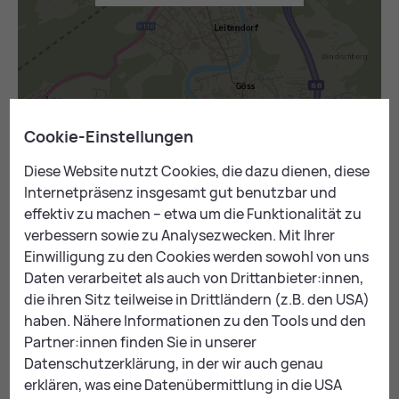
Cookie-Einstellungen
Diese Website nutzt Cookies, die dazu dienen, diese
Internetpräsenz insgesamt gut benutzbar und
Mail
Print
effektiv zu machen – etwa um die Funktionalität zu
verbessern sowie zu Analysezwecken. Mit Ihrer
Einwilligung zu den Cookies werden sowohl von uns
Daten verarbeitet als auch von Drittanbieter:innen,
Ähn­li­che The­men:
die ihren Sitz teilweise in Drittländern (z.B. den USA)
haben. Nähere Informationen zu den Tools und den
All­ge­mein­me­di­zin
Partner:innen finden Sie in unserer
Au­gen­heil­kun­de
Datenschutzerklärung, in der wir auch genau
Frau­en­heil­kun­de
erklären, was eine Datenübermittlung in die USA