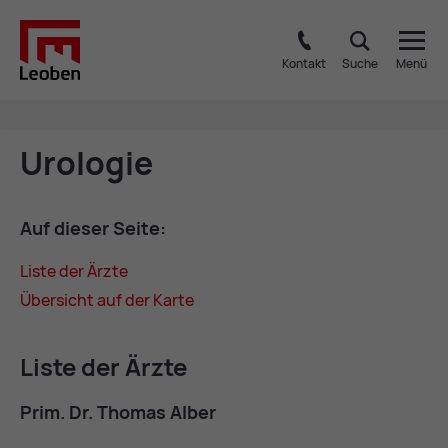
Kontakt
Suche
Menü
Uro­lo­gie
Auf die­ser Sei­te:
Lis­te der Ärzte
Über­sicht auf der Kar­te
Lis­te der Ärzte
Prim. Dr. Tho­mas Al­ber