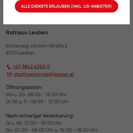
ALLE DIENSTE ERLAUBEN (INKL. US-ANBIETER)
Rathaus Leoben
Erzherzog Johann-Straße 2
8700 Leoben
+43 3842 4062-0
stadtgemeinde@
leoben.at
Öffnungszeiten:
Mo u. Do: 08:00 – 16:00 Uhr
Di, Mi u. Fr: 08:00 – 12:00 Uhr
Nach vorheriger Vereinbarung:
Di u. Mi: 12:00 – 16:00 Uhr
Do: 07:00 – 08:00 Uhr u. 16:00 – 18:00 Uhr