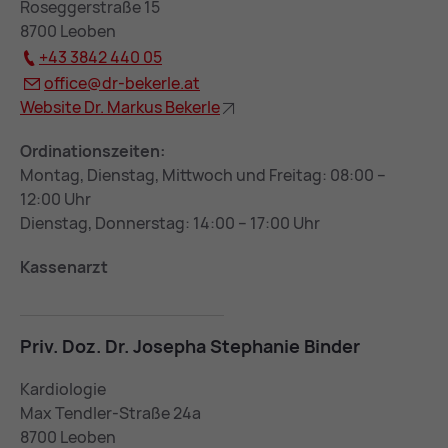
Roseggerstraße 15
8700 Leoben
+43 3842 440 05
of­fice@
dr-be­ker­le.at
Web­site Dr. Mar­kus Be­ker­le
Ordinationszeiten:
Montag, Dienstag, Mittwoch und Freitag: 08:00 –
12:00 Uhr
Dienstag, Donnerstag: 14:00 – 17:00 Uhr
Kassenarzt
Priv. Doz. Dr. Jo­se­pha Ste­pha­nie Bin­der
Kardiologie
Max Tendler-Straße 24a
8700 Leoben