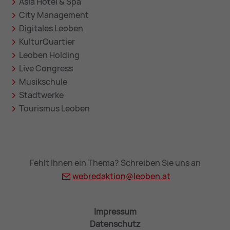
Asia Hotel & Spa
City Management
Digitales Leoben
KulturQuartier
Leoben Holding
Live Congress
Musikschule
Stadtwerke
Tourismus Leoben
Fehlt Ihnen ein Thema? Schreiben Sie uns an
webredaktion@
leoben.at
Impressum
Datenschutz