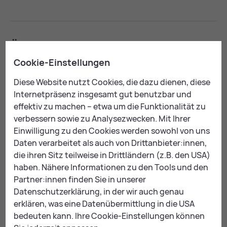
Über­sicht auf der Kar­te
Cookie-Einstellungen
Diese Website nutzt Cookies, die dazu dienen, diese
Internetpräsenz insgesamt gut benutzbar und
effektiv zu machen – etwa um die Funktionalität zu
verbessern sowie zu Analysezwecken. Mit Ihrer
Einwilligung zu den Cookies werden sowohl von uns
Daten verarbeitet als auch von Drittanbieter:innen,
Um Karten anzuzeigen,
die ihren Sitz teilweise in Drittländern (z.B. den USA)
akzeptieren Sie bitte die
erforderlichen
Coo­kies
.
haben. Nähere Informationen zu den Tools und den
Partner:innen finden Sie in unserer
DIESEN INHALT ANZEIGEN
Datenschutzerklärung, in der wir auch genau
erklären, was eine Datenübermittlung in die USA
bedeuten kann. Ihre Cookie-Einstellungen können