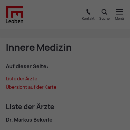
Kontakt
Suche
Menü
In­ne­re Me­di­zin
Auf die­ser Sei­te:
Lis­te der Ärzte
Über­sicht auf der Kar­te
Lis­te der Ärzte
Dr. Mar­kus Be­ker­le