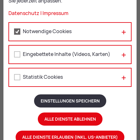
Sie jederzeit anpassen.
Datenschutz
|
Impressum
Notwendige Cookies
Eingebettete Inhalte (Videos, Karten)
Mail
Print
Statistik Cookies
Ähn­li­che The­men:
All­ge­mein­me­di­zin
EINSTELLUNGEN SPEICHERN
Au­gen­heil­kun­de
Frau­en­heil­kun­de
ALLE DIENSTE ABLEHNEN
Hals-, Na­sen- und Oh­ren­heil­kun­de
Haut- und Ge­schlechts­krank­hei­ten
ALLE DIENSTE ERLAUBEN (INKL. US-ANBIETER)