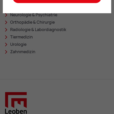
Kin­der­heil­kun­de
Lun­gen­heil­kun­de
Neu­ro­lo­gie & Psych­ia­trie
Or­tho­pä­die & Chir­ur­gie
Ra­dio­lo­gie & La­bord­ia­gnos­tik
Tier­me­di­zin
Uro­lo­gie
Zahn­me­di­zin