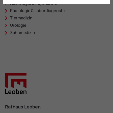
Neu­ro­lo­gie & Psych­ia­trie
Ra­dio­lo­gie & La­bord­ia­gnos­tik
Tier­me­di­zin
Uro­lo­gie
Zahn­me­di­zin
Rathaus Leoben