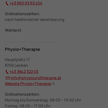
+43 660 63 63 454
Ordinationszeiten:
nach telefonischer Vereinbarung
Wahlarzt
Phy­sio+The­ra­pie
Hauptplatz 17
8700 Leoben
+43 3842 322 03
info@
phy­siound­the­ra­pie.at
Web­site Phy­sio+The­ra­pie
Ordinationszeiten:
Montag bis Donnerstag: 08:00 – 19:00 Uhr
Freitag: 08:00 – 17:00 Uhr