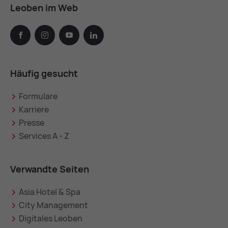
Leoben im Web
facebook
instagram
youtube
linkedin
Häufig gesucht
Formulare
Karriere
Presse
Services A - Z
Verwandte Seiten
Asia Hotel & Spa
City Management
Digitales Leoben