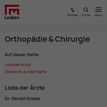
Kontakt
Suche
Menü
Or­tho­pä­die & Chir­ur­gie
Auf die­ser Sei­te:
Lis­te der Ärzte
Über­sicht auf der Kar­te
Lis­te der Ärzte
Dr. Ge­rald Gru­ber