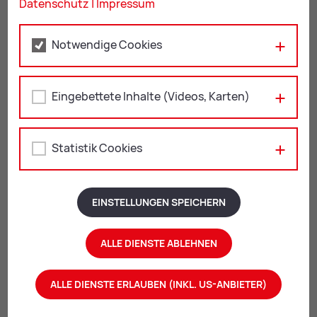
Datenschutz
|
Impressum
Notwendige Cookies
Mail
Print
Eingebettete Inhalte (Videos, Karten)
Ähn­li­che The­men:
Statistik Cookies
All­ge­mein­me­di­zin
Au­gen­heil­kun­de
Frau­en­heil­kun­de
EINSTELLUNGEN SPEICHERN
Hals-, Na­sen- und Oh­ren­heil­kun­de
Haut- und Ge­schlechts­krank­hei­ten
ALLE DIENSTE ABLEHNEN
In­ne­re Me­di­zin
Kin­der­heil­kun­de
ALLE DIENSTE ERLAUBEN (INKL. US-ANBIETER)
Lun­gen­heil­kun­de