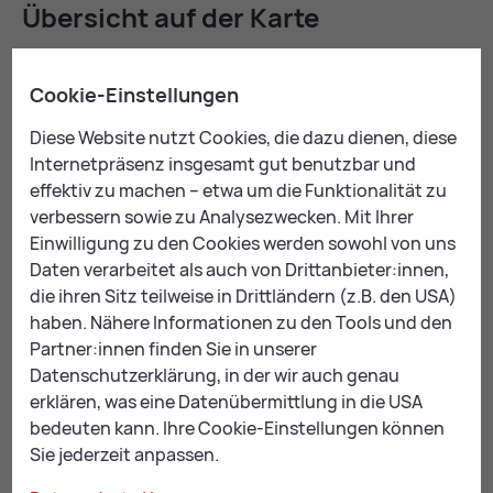
Über­sicht auf der Kar­te
Cookie-Einstellungen
Diese Website nutzt Cookies, die dazu dienen, diese
Internetpräsenz insgesamt gut benutzbar und
effektiv zu machen – etwa um die Funktionalität zu
verbessern sowie zu Analysezwecken. Mit Ihrer
Um Karten anzuzeigen,
Einwilligung zu den Cookies werden sowohl von uns
akzeptieren Sie bitte die
Daten verarbeitet als auch von Drittanbieter:innen,
erforderlichen
Coo­kies
.
die ihren Sitz teilweise in Drittländern (z.B. den USA)
DIESEN INHALT ANZEIGEN
haben. Nähere Informationen zu den Tools und den
Partner:innen finden Sie in unserer
Datenschutzerklärung, in der wir auch genau
erklären, was eine Datenübermittlung in die USA
bedeuten kann. Ihre Cookie-Einstellungen können
Sie jederzeit anpassen.