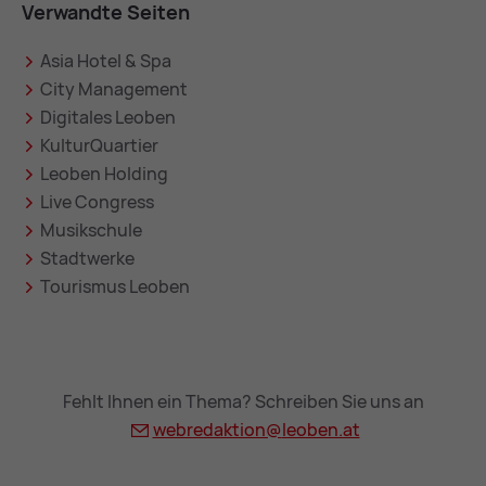
Verwandte Seiten
Asia Hotel & Spa
City Management
Digitales Leoben
KulturQuartier
Leoben Holding
Live Congress
Musikschule
Stadtwerke
Tourismus Leoben
Fehlt Ihnen ein Thema? Schreiben Sie uns an
webredaktion@
leoben.at