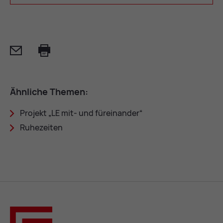
Mail
Print
Ähn­li­che The­men:
Pro­jekt „LE mit- und für­ein­an­der“
Ru­he­zei­ten