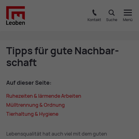
Kontakt
Suche
Menü
Tipps für gute Nach­bar­
schaft
Auf die­ser Sei­te:
Ru­he­zei­ten & lär­men­de Ar­bei­ten
Müll­tren­nung & Ord­nung
Tier­hal­tung & Hy­gie­ne
Lebensqualität hat auch viel mit dem guten