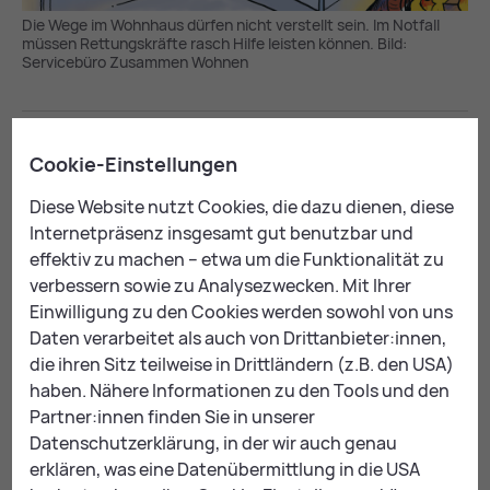
Die Wege im Wohnhaus dürfen nicht verstellt sein. Im Notfall
müssen Rettungskräfte rasch Hilfe leisten können. Bild:
Servicebüro Zusammen Wohnen
Tier­hal­tung & Hy­gie­ne
Cookie-Einstellungen
Diese Website nutzt Cookies, die dazu dienen, diese
Re­geln für Hun­de­hal­te­rIn­nen
Internetpräsenz insgesamt gut benutzbar und
effektiv zu machen – etwa um die Funktionalität zu
Hundehaltung in Leoben bringt einige Pflichten mit
verbessern sowie zu Analysezwecken. Mit Ihrer
sich:
Einwilligung zu den Cookies werden sowohl von uns
BesitzerInnen von Vierbeinern sind verpflichtet,
Daten verarbeitet als auch von Drittanbieter:innen,
Hundekot wegzuräumen. Ansonsten droht eine
Or­
die ihren Sitz teilweise in Drittländern (z.B. den USA)
gan­stra­fe
.
haben. Nähere Informationen zu den Tools und den
Partner:innen finden Sie in unserer
Nutzen Sie die zahlreichen
Sa­ckerls­pen­der
, die in
Datenschutzerklärung, in der wir auch genau
ganz Leoben zu finden sind.
erklären, was eine Datenübermittlung in die USA
Auf der
Hun­de­wie­se
in Lerchenfeld können sich die