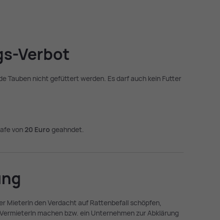
gs-Ver­bot
de Tauben nicht gefüttert werden. Es darf auch kein Futter
rafe von
20 Euro
geahndet.
ung
 MieterIn den Verdacht auf Rattenbefall schöpfen,
 VermieterIn machen bzw. ein Unternehmen zur Abklärung