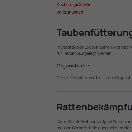
Zu­stän­di­ge Stel­le
Ver­ord­nun­gen
Tau­ben­füt­te­run
In Stadtgebiet Leoben dürfen wild leben
für Tauben ausgelegt werden.
Or­gan­stra­fe:
Dieses Vergehen wird mit einer Organst
Rat­ten­be­kämp­f
Wenn Sie als WohnungseigentümerIn oder
müssen Sie sofort Meldung bei dem/der