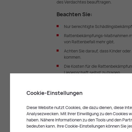
des Verdachtes beauftragen.
Be­ach­ten Sie:
Nur berechtigte Schädlingsbekämpf
Rattenbekämpfungs-Maßnahmen müsse
von Rattenbefall mehr gibt.
Achten Sie darauf, dass Kinder oder
kommen.
Die Kosten für die Rattenbekämpfun
Liegenschaft selbst zu tragen.
Weitere Informationen über Pflichten 
ord­nung der Stadt Leo­ben
Cookie-Einstellungen
Diese Website nutzt Cookies, die dazu dienen, diese In
Analysezwecken. Mit Ihrer Einwilligung zu den Cookies we
Zu­stän­di­ge Stel­
haben. Nähere Informationen zu den Tools und den Partne
bedeuten kann. Ihre Cookie-Einstellungen können Sie je