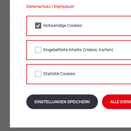
Re­fe­rat Bau- und Stra­ßen­rech
Datenschutz
|
Impressum
+43 3842 4062-335
Notwendige Cookies
baurecht@
leoben.at
Eingebettete Inhalte (Videos, Karten)
Statistik Cookies
EINSTELLUNGEN SPEICHERN
ALLE DIEN