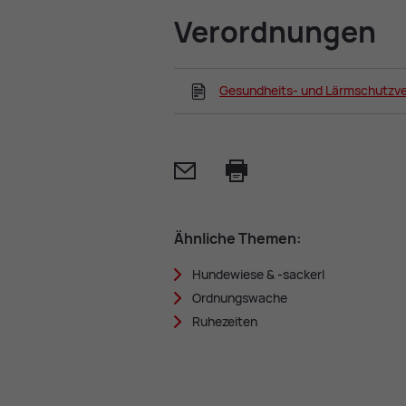
Ver­ord­nun­gen
Gesundheits- und Lärmschutzv
Mail
Print
Ähn­li­che The­men:
Hun­de­wie­se & -sa­ckerl
Ord­nungs­wa­che
Ru­he­zei­ten