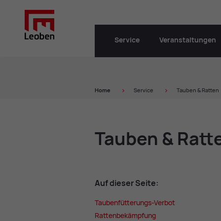
Service
Veranstaltungen
Home
Service
Tauben & Ratten
Tau­ben & Rat­t
Auf die­ser Sei­te:
Tau­ben­füt­te­rungs-Ver­bot
Rat­ten­be­kämp­fung