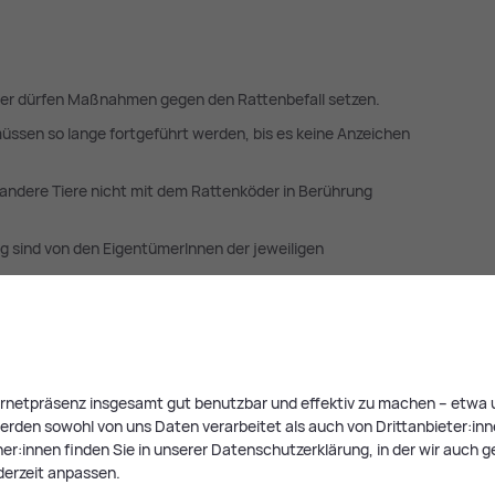
er dürfen Maßnahmen gegen den Rattenbefall setzen.
n so lange fortgeführt werden, bis es keine Anzeichen
 andere Tiere nicht mit dem Rattenköder in Berührung
g sind von den EigentümerInnen der jeweiligen
zur Rattenbekämpfung:
Ge­sund­heits- und Lärm­schutz­ver­
ternetpräsenz insgesamt gut benutzbar und effektiv zu machen – etwa u
rden sowohl von uns Daten verarbeitet als auch von Drittanbieter:innen,
le
r:innen finden Sie in unserer Datenschutzerklärung, in der wir auch g
derzeit anpassen.