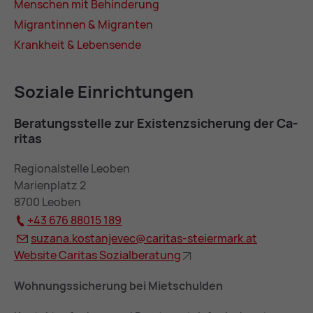
Men­schen mit Be­hin­de­rung
Mi­gran­tin­nen & Mi­gran­ten
Krank­heit & Le­bens­en­de
So­zia­le Ein­rich­tun­gen
Be­ra­tungs­stel­le zur Exis­tenz­si­che­rung der Ca­
ri­tas
Regionalstelle Leoben
Marienplatz 2
8700 Leoben
+43 676 88015 189
su­za­na.kostan­je­vec@
ca­ri­tas-stei­er­mark.at
Web­site Ca­ri­tas So­zi­al­be­ra­tung
Wohnungssicherung bei Mietschulden