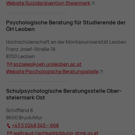
Web­site Sui­zid­prä­ven­ti­on Stei­er­mark
Psy­cho­lo­gi­sche Be­ra­tung für Stu­die­ren­de der
ÖH Leo­ben
Hochschülerschaft an der Montanuniversität Leoben
Franz Josef-Straße 18
8700 Leoben
so­zia­les@
oeh.uni­leo­ben.ac.at
Web­site Psy­cho­lo­gi­sche Be­ra­tungs­stel­le
Schul­psy­cho­lo­gi­sche Be­ra­tungs­stel­le Ober­
stei­er­mark Ost
Schiffländ 8
8600 Bruck/Mur
+43 5 0248 345 – 668
wal­traud.risch­ka@
bil­dung-stmk.gv.at