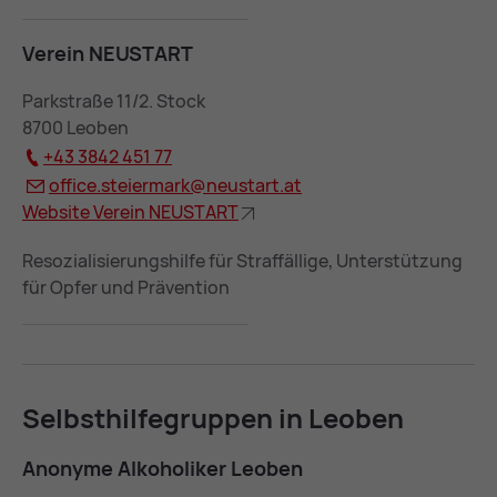
Ver­ein NEU­START
Parkstraße 11/2. Stock
8700 Leoben
+43 3842 451 77
of­fice.stei­er­mark@
neu­start.at
Web­site Ver­ein NEU­START
Resozialisierungshilfe für Straffällige, Unterstützung
für Opfer und Prävention
Selbst­hil­fe­grup­pen in Leo­ben
An­ony­me Al­ko­ho­li­ker Leo­ben