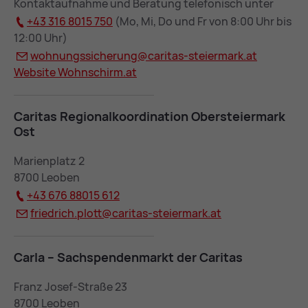
Kontaktaufnahme und Beratung telefonisch unter
+43 316 8015 750
(Mo, Mi, Do und Fr von 8:00 Uhr bis
12:00 Uhr)
woh­nungs­si­che­rung@
ca­ri­tas-stei­er­mark.at
Web­site Wohn­schirm.at
Ca­ri­tas Re­gio­nal­ko­or­di­na­ti­on Ober­stei­er­mark
Ost
Marienplatz 2
8700 Leoben
+43 676 88015 612
fried­rich.plott@
ca­ri­tas-stei­er­mark.at
Car­la – Sach­spen­den­markt der Ca­ri­tas
Franz Josef-Straße 23
8700 Leoben