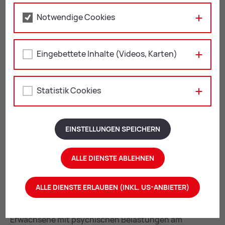
Notwendige Cookies
Selbsthilfe für Menschen mit psychischer
Beeinträchtigung
Eingebettete Inhalte (Videos, Karten)
Be­rufs­in­te­gra­ti­on
Statistik Cookies
Ar­beits­as­sis­tenz Stei­er­mark PSY
Beratung in Leoben möglich – nach telefonischer
EINSTELLUNGEN SPEICHERN
Vereinbarung:
+43 664 / 88 41 51 19
ALLE DIENSTE ABLEHNEN
+43 664 / 88 41 51 22
aass.stei­er­mark@
gfsg.at
Web­site Ar­beits­as­sis­tenz Stei­er­mark
ALLE DIENSTE ERLAUBEN (INKL. US-ANBIETER)
Beratung und Unterstützung für Jugendliche und
Erwachsene mit psychischen Belastungen am