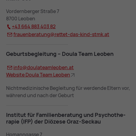
Vordernberger Straße 7
8700 Leoben
+43 664 883 403 82
frau­en­be­ra­tung@
ret­tet-das-kind-stmk.at
Ge­burts­be­glei­tung – Dou­la Team Leo­ben
info@
dou­la­team­leo­ben.at
Web­site Dou­la Team Leo­ben
Nichtmedizinische Begleitung für werdende Eltern vor,
während und nach der Geburt
In­sti­tut für Fa­mi­li­en­be­ra­tung und Psy­cho­the­
ra­pie (IFP) der Diö­ze­se Graz-Se­ckau
Homanngasse 7