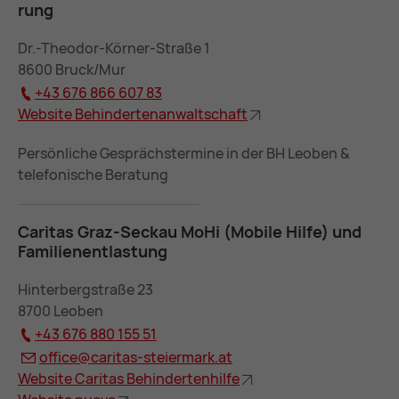
rung
Dr.-Theodor-Körner-Straße 1
8600 Bruck/Mur
+43 676 866 607 83
Web­site Be­hin­der­ten­an­walt­schaft
Persönliche Gesprächstermine in der BH Leoben &
telefonische Beratung
Ca­ri­tas Graz-Se­ckau MoHi (Mo­bi­le Hil­fe) und
Fa­mi­li­en­ent­las­tung
Hinterbergstraße 23
8700 Leoben
+43 676 880 155 51
of­fice@
ca­ri­tas-stei­er­mark.at
Web­site Ca­ri­tas Be­hin­der­ten­hil­fe