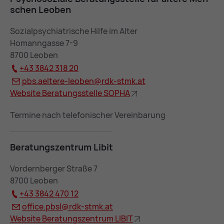
schen Leo­ben
Sozialpsychiatrische Hilfe im Alter
Homanngasse 7-9
8700 Leoben
+43 3842 318 20
pbs.ael­te­re-leo­ben@
rdk-stmk.at
Web­site Be­ra­tungs­stel­le SO­PHA
Termine nach telefonischer Vereinbarung
Be­ra­tungs­zen­trum Li­bit
Vordernberger Straße 7
8700 Leoben
+43 3842 470 12
of­fice.pbsl@
rdk-stmk.at
Web­site Be­ra­tungs­zen­trum LI­BIT