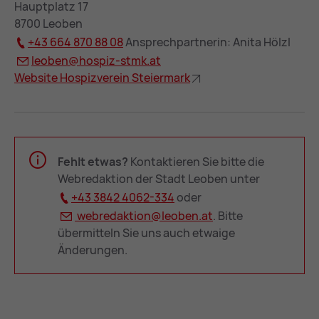
Hauptplatz 17
8700 Leoben
+43 664 870 88 08
Ansprechpartnerin: Anita Hölzl
leo­ben@
hos­piz-stmk.at
Web­site Hos­piz­ver­ein Stei­er­mark
Fehlt etwas?
Kontaktieren Sie bitte die
Webredaktion der Stadt Leoben unter
+43 3842 4062-334
oder
we­bre­dak­ti­on@
leo­ben.at
. Bitte
übermitteln Sie uns auch etwaige
Änderungen.