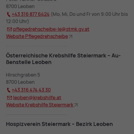
8700 Leoben
+43 316 877 6424
(Mo, Mi, Do und Fr von 9:00 Uhr bis
12:00 Uhr)
pfle­ge­dreh­schei­be-le@
stmk.gv.at
Web­site Pfle­ge­dreh­schei­be
Öster­rei­chi­sche Krebs­hil­fe Stei­er­mark – Au­
ßen­stel­le Leo­ben
Hirschgraben 5
8700 Leoben
+43 316 474 43 30
leo­ben@
krebs­hil­fe.at
Web­site Krebs­hil­fe Stei­er­mark
Hos­piz­ver­ein Stei­er­mark – Be­zirk Leo­ben