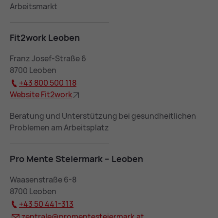
Arbeitsmarkt
Fit2work Leo­ben
Franz Josef-Straße 6
8700 Leoben
+43 800 500 118
Web­site Fit2work
Beratung und Unterstützung bei gesundheitlichen
Problemen am Arbeitsplatz
Pro Men­te Stei­er­mark – Leo­ben
Waasenstraße 6-8
8700 Leoben
+43 50 441-313
zen­tra­le@
pro­men­test­ei­er­mark.at