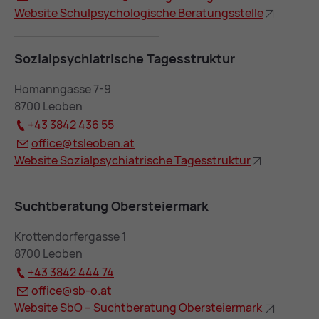
Web­site Schul­psy­cho­lo­gi­sche Be­ra­tungs­stel­le
So­zi­al­psych­ia­tri­sche Ta­ges­struk­tur
Homanngasse 7-9
8700 Leoben
+43 3842 436 55
of­fice@
ts­leo­ben.at
Web­site So­zi­al­psych­ia­tri­sche Ta­ges­struk­tur
Sucht­be­ra­tung Ober­stei­er­mark
Krottendorfergasse 1
8700 Leoben
+43 3842 444 74
of­fice@
sb-o.at
Web­site SbO – Sucht­be­ra­tung Ober­stei­er­mark