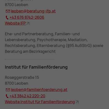
8700 Leoben
leo­ben@
be­ra­tung-ifp.at
+43 676 8742-2606
Web­site IFP
Ehe- und Partnerberatung, Familien- und
Lebensberatung, Psychotherapie, Mediation,
Rechtsberatung, Elternberatung (§95 AußStrG) sowie
Beratung am Bezirksgericht
In­sti­tut für Fa­mi­li­en­för­de­rung
Roseggerstraße 15
8700 Leoben
leo­ben@
fa­mi­li­en­fo­er­de­rung.at
+43 3842 42 220-20
Web­site In­sti­tut für Fa­mi­li­en­för­de­rung