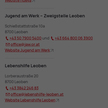
Web­site nue­va
Ju­gend am Werk – Zweig­stel­le Leo­ben
Schießstattstraße 10a
8700 Leoben
+43 50 7900 5400
und
+43 664 800 06 3900
of­fice@
jaw.or.at
Web­site Ju­gend am Werk
Le­bens­hil­fe Leo­ben
Lorberaustraße 20
8700 Leoben
+43 3842 246 83
of­fice@
le­bens­hil­fe-leo­ben.at
Web­site Le­bens­hil­fe Leo­ben