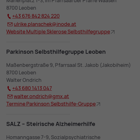
Marienplatz 1-3, im Pfarrsaal der Pfarre Waasen
8700 Leoben
+43 676 842 824 220
ul­ri­ke.plan­schek@
in­ode.at
Web­site Mul­ti­ple Skle­ro­se Selbst­hil­fe­grup­pe
Par­kin­son Selbst­hil­fe­grup­pe Leo­ben
Maßenbergstraße 9, Pfarrsaal St. Jakob (Jakobiheim)
8700 Leoben
Walter Ondrich
+43 680 1413 047
wal­ter.ond­rich@
gmx.at
Ter­mi­ne Par­kin­son Selbst­hil­fe-Grup­pe
SALZ – Stei­ri­sche Alz­hei­mer­hil­fe
Homanngasse 7-9, Sozialpsychiatrische