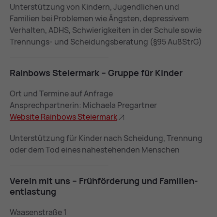
Unterstützung von Kindern, Jugendlichen und
Familien bei Problemen wie Ängsten, depressivem
Verhalten, ADHS, Schwierigkeiten in der Schule sowie
Trennungs- und Scheidungsberatung (§95 AußStrG)
Rain­bows Stei­er­mark – Grup­pe für Kin­der
Ort und Termine auf Anfrage
Ansprechpartnerin: Michaela Pregartner
Web­site Rain­bows Stei­er­mark
Unterstützung für Kinder nach Scheidung, Trennung
oder dem Tod eines nahestehenden Menschen
Ver­ein mit uns – Früh­för­de­rung und Fa­mi­li­en­
ent­las­tung
Waasenstraße 1