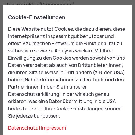
Tagesstruktur (Gruppenraum)
8700 Leoben
Cookie-Einstellungen
Dr. Christine Papak
+43 676 452 04 00
Diese Website nutzt Cookies, die dazu dienen, diese
of­fice@
stei­ri­sche-alz­hei­mer­hil­fe.at
Internetpräsenz insgesamt gut benutzbar und
effektiv zu machen – etwa um die Funktionalität zu
Gesprächsrunde für Angehörige in Leoben: Jeden 3.
verbessern sowie zu Analysezwecken. Mit Ihrer
Montag im Monat, 17:00 – 19:00 Uhr (ausgenommen
Einwilligung zu den Cookies werden sowohl von uns
Feiertage)
Daten verarbeitet als auch von Drittanbieter:innen,
die ihren Sitz teilweise in Drittländern (z.B. den USA)
haben. Nähere Informationen zu den Tools und den
Ver­ein Ach­ter­bahn
Partner:innen finden Sie in unserer
Datenschutzerklärung, in der wir auch genau
Homanngasse 7-9, Sozialpsychiatrische
erklären, was eine Datenübermittlung in die USA
Tagesstruktur (Rettet das Kind)
bedeuten kann. Ihre Cookie-Einstellungen können
8700 Leoben
Sie jederzeit anpassen.
+43 676 407 97 46
of­fice@
ach­ter­bahn.st
Datenschutz
|
Impressum
Web­site Ver­ein Ach­ter­bahn