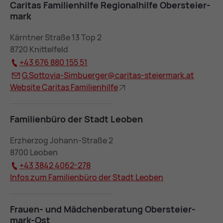
Ca­ri­tas Fa­mi­li­en­hil­fe Re­gio­nal­hil­fe Ober­stei­er­
mark
Kärntner Straße 13 Top 2
8720 Knittelfeld
+43 676 880 155 51
G.Sot­to­via-Sim­buer­ger@
ca­ri­tas-stei­er­mark.at
Web­site Ca­ri­tas Fa­mi­li­en­hil­fe
Fa­mi­li­en­bü­ro der Stadt Leo­ben
Erzherzog Johann-Straße 2
8700 Leoben
+43 3842 4062-278
In­fos zum Fa­mi­li­en­bü­ro der Stadt Leo­ben
Frau­en- und Mäd­chen­be­ra­tung Ober­stei­er­
mark-Ost