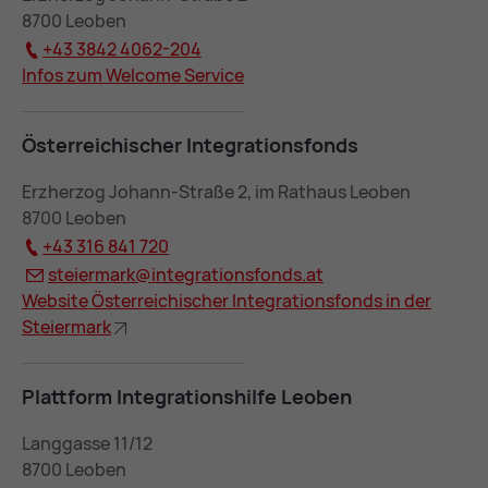
8700 Leoben
+43 3842 4062-204
In­fos zum Wel­co­me Ser­vice
Öster­rei­chi­scher In­te­gra­ti­ons­fonds
Erzherzog Johann-Straße 2, im Rathaus Leoben
8700 Leoben
+43 316 841 720
stei­er­mark@
in­te­gra­ti­ons­fonds.at
Web­site Öster­rei­chi­scher In­te­gra­ti­ons­fonds in der
Stei­er­mark
Platt­form In­te­gra­ti­ons­hil­fe Leo­ben
Langgasse 11/12
8700 Leoben