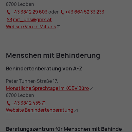
8700 Leoben
+43 3842 29 603
oder
+43 664 52 33 233
mit­_uns@
gmx.at
Web­site Ver­ein Mit uns
Men­schen mit Be­hin­de­rung
Be­hin­der­ten­be­ra­tung von A-Z
Peter Tunner-Straße 17,
Mo­nat­li­che Sprech­ta­ge im KOBV Büro
8700 Leoben
+43 3842 455 71
Web­site Be­hin­der­ten­be­ra­tung
Be­ra­tungs­zen­trum für Men­schen mit Be­hin­de­