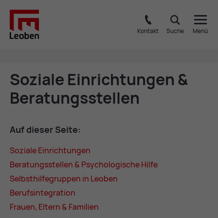
Kontakt
Suche
Menü
So­zia­le Ein­rich­tun­gen &
Be­ra­tungs­stel­len
Auf die­ser Sei­te:
So­zia­le Ein­rich­tun­gen
Be­ra­tungs­stel­len & Psy­cho­lo­gi­sche Hil­fe
Selbst­hil­fe­grup­pen in Leo­ben
Be­rufs­in­te­gra­ti­on
Frau­en, El­tern & Fa­mi­li­en