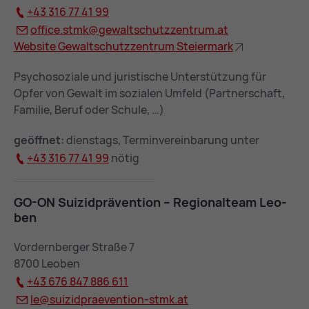
+43 316 77 41 99
of­fice.stmk@
ge­walt­schutz­zen­trum.at
Web­site Ge­walt­schutz­zen­trum Stei­er­mark
Psychosoziale und juristische Unterstützung für
Opfer von Gewalt im sozialen Umfeld (Partnerschaft,
Familie, Beruf oder Schule, …)
geöffnet:
dienstags, Terminvereinbarung unter
+43 316 77 41 99
nötig
GO-ON Sui­zid­prä­ven­ti­on – Re­gio­nal­team Leo­
ben
Vordernberger Straße 7
8700 Leoben
+43 676 847 886 611
le@
sui­zid­praeven­ti­on-stmk.at