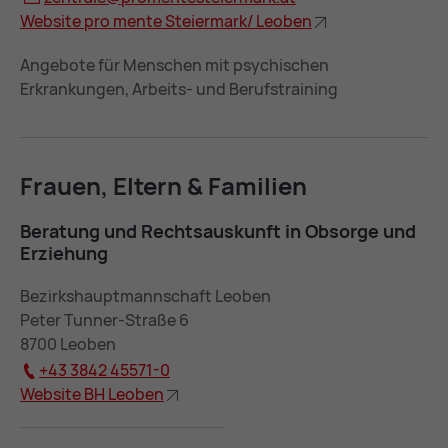
Web­site pro men­te Stei­er­mark/ Leo­ben
Angebote für Menschen mit psychischen
Erkrankungen, Arbeits- und Berufstraining
Frau­en, El­tern & Fa­mi­li­en
Be­ra­tung und Rechts­aus­kunft in Ob­sor­ge und
Er­zie­hung
Bezirkshauptmannschaft Leoben
Peter Tunner-Straße 6
8700 Leoben
+43 3842 45571-0
Web­site BH Leo­ben