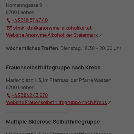
Homanngasse 9
8700 Leoben
+43 316 57 47 40
stmk-ktn@
an­ony­me-al­ko­ho­li­ker.at
Web­site An­ony­me Al­ko­ho­li­ker Stei­er­mark
wöchentliches Treffen:
Dienstag, 18:30 – 20:00 Uhr
Frau­en­selbst­hil­fe­grup­pe nach Krebs
Marienplatz 1-3, im Pfarrsaal der Pfarre Waasen
8700 Leoben
+43 3842 43 970
Web­site Frau­en­selbst­hil­fe­grup­pe nach Krebs
Mul­ti­ple Skle­ro­se Selbst­hil­fe­grup­pe