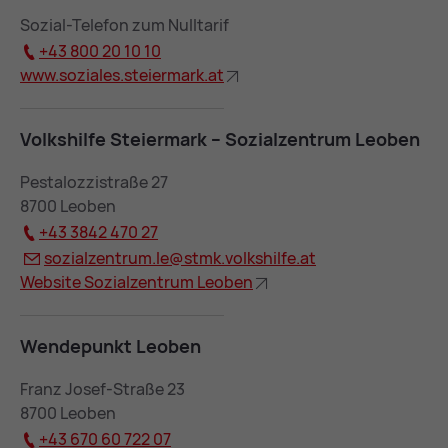
Sozial-Telefon zum Nulltarif
+43 800 20 10 10
www.so­zia­les.stei­er­mark.at
Volks­hil­fe Stei­er­mark – So­zi­al­zen­trum Leo­ben
Pestalozzistraße 27
8700 Leoben
+43 3842 470 27
so­zi­al­zen­trum.le@
stmk.volks­hil­fe.at
Web­site So­zi­al­zen­trum Leo­ben
Wen­de­punkt Leo­ben
Franz Josef-Straße 23
8700 Leoben
+43 670 60 722 07