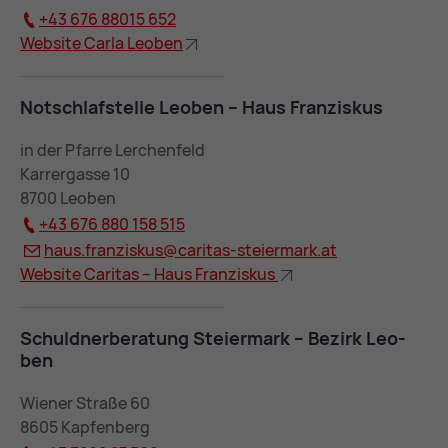
+43 676 88015 652
Web­site Car­la Leo­ben
Not­schlaf­stel­le Leo­ben – Haus Fran­zis­kus
in der Pfarre Lerchenfeld
Karrergasse 10
8700 Leoben
+43 676 880 158 515
haus.fran­zis­kus@
ca­ri­tas-stei­er­mark.at
Web­site Ca­ri­tas – Haus Fran­zis­kus
Schuld­ner­be­ra­tung Stei­er­mark – Be­zirk Leo­
ben
Wiener Straße 60
8605 Kapfenberg