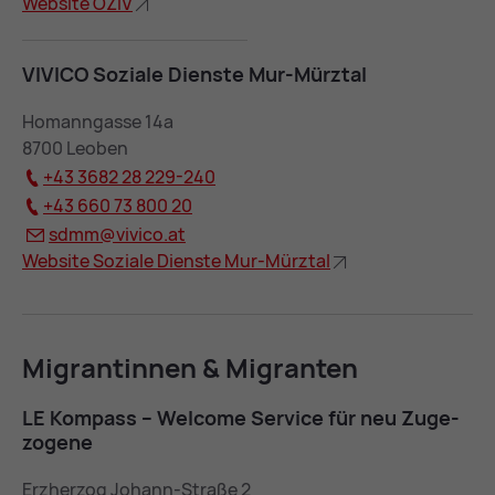
Web­site ÖZIV
VI­VI­CO So­zia­le Diens­te Mur-Mürz­tal
Homanngasse 14a
8700 Leoben
+43 3682 28 229-240
+43 660 73 800 20
sdmm@
vi­vi­co.at
Web­site So­zia­le Diens­te Mur-Mürz­tal
Mi­gran­tin­nen & Mi­gran­ten
LE Kom­pass – Wel­co­me Ser­vice für neu Zu­ge­
zo­ge­ne
Erzherzog Johann-Straße 2