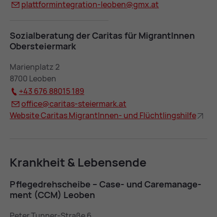
platt­for­m­in­te­gra­ti­on-leo­ben@
gmx.at
So­zi­al­be­ra­tung der Ca­ri­tas für Mi­gran­tIn­nen
Ober­stei­er­mark
Marienplatz 2
8700 Leoben
+43 676 88015 189
of­fice@
ca­ri­tas-stei­er­mark.at
Web­site Ca­ri­tas Mi­gran­tIn­nen- und Flücht­lings­hil­fe
Krank­heit & Le­bens­en­de
Pfle­ge­dreh­schei­be – Case- und Ca­re­ma­nage­
ment (CCM) Leo­ben
Peter Tunner-Straße 6