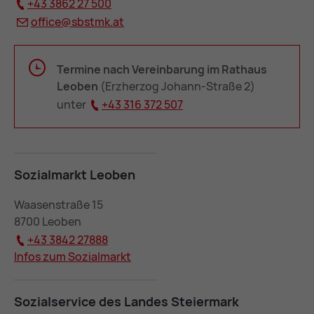
+43 3862 27 500
of­fice@
sbstmk.at
Termine nach Vereinbarung im Rathaus
Leoben
(Erzherzog Johann-Straße 2)
unter
+43 316 372 507
So­zi­al­markt Leo­ben
Waasenstraße 15
8700 Leoben
+43 3842 27888
In­fos zum So­zi­al­markt
So­zi­al­ser­vice des Lan­des Stei­er­mark