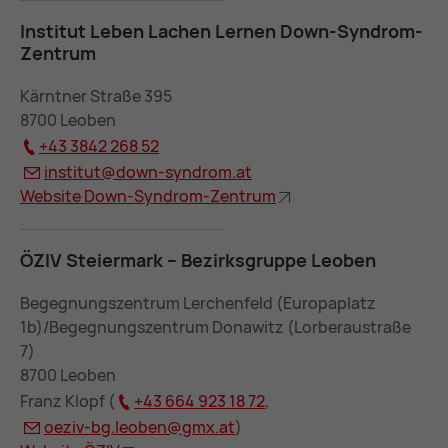
In­sti­tut Le­ben La­chen Ler­nen Down-Syn­drom-
Zen­trum
Kärntner Straße 395
8700 Leoben
+43 3842 268 52
in­sti­tut@
down-syn­drom.at
Web­site Down-Syn­drom-Zen­trum
ÖZIV Stei­er­mark – Be­zirks­grup­pe Leo­ben
Begegnungszentrum Lerchenfeld (Europaplatz
1b)/Begegnungszentrum Donawitz (Lorberaustraße
7)
8700 Leoben
Franz Klopf (
+43 664 923 18 72
,
oe­ziv-bg.leo­ben@
gmx.at
)