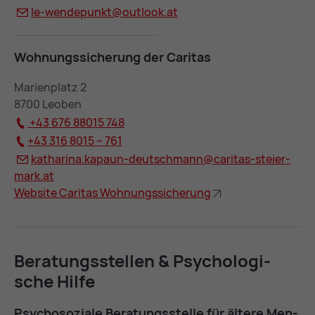
le-wen­de­punkt@
out­look.at
Woh­nungs­si­che­rung der Ca­ri­tas
Marienplatz 2
8700 Leoben
+43 676 88015 748
+43 316 8015 – 761
ka­tha­ri­na.ka­paun-deutsch­mann@
ca­ri­tas-stei­er­
mark.at
Web­site Ca­ri­tas Woh­nungs­si­che­rung
Be­ra­tungs­stel­len & Psy­cho­lo­gi­
sche Hil­fe
Psy­cho­so­zia­le Be­ra­tungs­stel­le für äl­te­re Men­