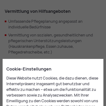
Ver­mitt­lung von Hilfs­an­ge­bo­ten
Umfassende Pflegeplanung angepasst an
individuelle Bedürfnisse
Vermittlung von sozialen, gesundheitlichen und
pflegerischen Unterstützungsleistungen
(Hauskrankenpflege, Essen zuhause,
Pflegedrehscheibe, etc.)
Ge­sund­heits­för­de­rung und Prä­ven­ti­on
Cookie-Einstellungen
Informationen zu den Angeboten des Vitalpasses
Diese Website nutzt Cookies, die dazu dienen, diese
für Senioren
Internetpräsenz insgesamt gut benutzbar und
effektiv zu machen – etwa um die Funktionalität zu
Tipps zu Bewegung, Ernährung und mentale Fitness
verbessern sowie zu Analysezwecken. Mit Ihrer
Einwilligung zu den Cookies werden sowohl von uns