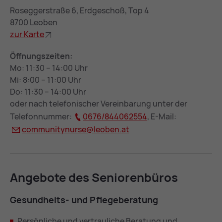
Roseggerstraße 6, Erdgeschoß, Top 4
8700 Leoben
zur Kar­te
Öffnungszeiten:
Mo: 11:30 – 14:00 Uhr
Mi: 8:00 – 11:00 Uhr
Do: 11:30 – 14:00 Uhr
oder nach telefonischer Vereinbarung unter der
Telefonnummer:
0676/​844062554
, E-Mail:
com­mu­ni­tynur­se@
leo­ben.at
An­ge­bo­te des Se­nio­ren­bü­ros
Ge­sund­heits- und Pfle­ge­be­ra­tung
Persönliche und vertrauliche Beratung und