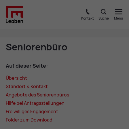
Kontakt
Suche
Menü
Se­nio­ren­bü­ro
Auf die­ser Sei­te:
Über­sicht
Stand­ort & Kon­takt
An­ge­bo­te des Se­nio­ren­bü­ros
Hil­fe bei An­trags­stel­lun­gen
Frei­wil­li­ges En­ga­ge­ment
Fol­der zum Down­load