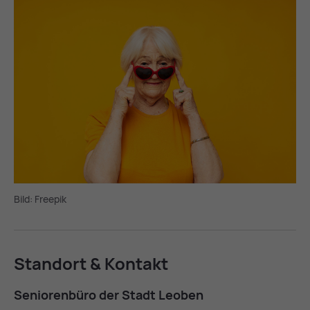
Bild: Freepik
Stand­ort & Kon­takt
Se­nio­ren­bü­ro der Stadt Leo­ben