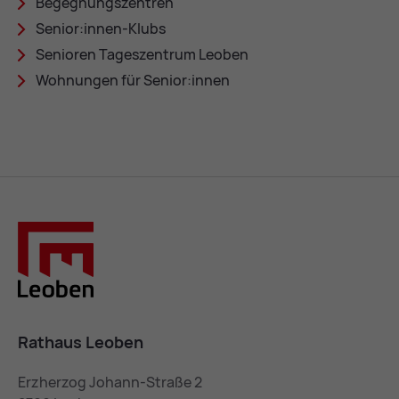
Be­geg­nungs­zen­tren
Se­ni­or:in­nen-Klubs
Se­nio­ren Ta­ges­zen­trum Leo­ben
Woh­nun­gen für Se­ni­or:in­nen
Rathaus Leoben
Erzherzog Johann-Straße 2