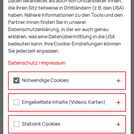
Daten verarbeitet als auch von Drittanbieter:innen,
die ihren Sitz teilweise in Drittländern (z.B. den USA)
Hil­fe bei An­trags­stel­lun­gen
haben. Nähere Informationen zu den Tools und den
Partner:innen finden Sie in unserer
Beratung zu finanziellen Unterstützungsleistungen
Datenschutzerklärung, in der wir auch genau
(Pflegegeld, Wohnbeihilfe, Heizkostenzuschuss,
erklären, was eine Datenübermittlung in die USA
etc.)
bedeuten kann. Ihre Cookie-Einstellungen können
Hilfestellung beim Ausfüllen von Anträgen
Sie jederzeit anpassen.
Datenschutz
|
Impressum
Bürozeiten:
Mi: 14:00 – 16:00 Uhr
Notwendige Cookies
Referat Soziales, Familie und Frauen, Telefonnummer:
03842/​4062-319
, E-Mail:
so­zia­les@
leo­ben.at
Eingebettete Inhalte (Videos, Karten)
Frei­wil­li­ges En­ga­ge­ment
Statistik Cookies
Vermittlung von ehrenamtlich engagierten