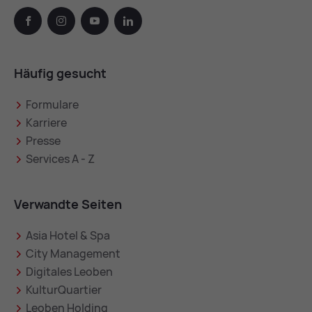
facebook
instagram
youtube
linkedin
Häufig gesucht
Formulare
Karriere
Presse
Services A - Z
Verwandte Seiten
Asia Hotel & Spa
City Management
Digitales Leoben
KulturQuartier
Leoben Holding