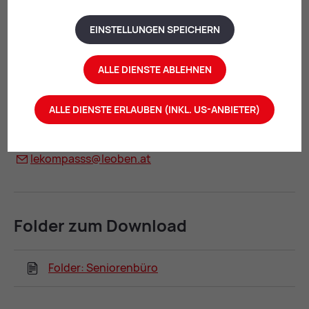
Personen und Menschen, die Unterstützung im
Alltag benötigen (bei Einkäufen, Behördengängen
EINSTELLUNGEN SPEICHERN
oder Arztbesuchen)
ALLE DIENSTE ABLEHNEN
Bürozeiten:
Di: 11:00 – 12:00 Uhr
ALLE DIENSTE ERLAUBEN (INKL. US-ANBIETER)
Freiwilligenkoordination der Stadt Leoben,
Telefonnummer:
03842/​4062-204
, E-Mail:
le­kom­passs@
leo­ben.at
Fol­der zum Down­load
Folder: Seniorenbüro