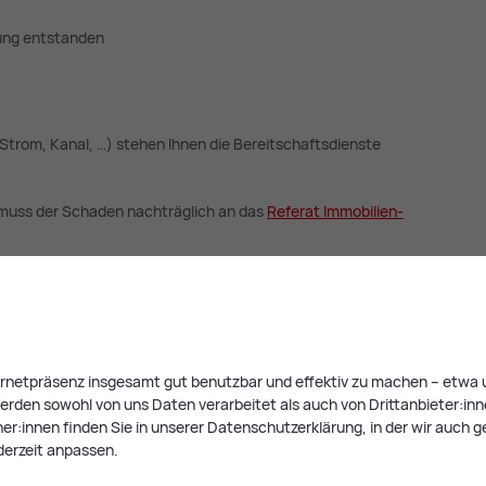
nung entstanden
Strom, Kanal, …) stehen Ihnen die Bereitschaftsdienste
 muss der Schaden nachträglich an das
Re­fe­rat Im­mo­bi­li­en­
t­schafts­diens­te
­ter
ternetpräsenz insgesamt gut benutzbar und effektiv zu machen – etwa u
rden sowohl von uns Daten verarbeitet als auch von Drittanbieter:innen,
r:innen finden Sie in unserer Datenschutzerklärung, in der wir auch g
d verpflichtet, sich an die
Haus­ord­nung
zu halten. Diese
derzeit anpassen.
und die Beachtung der jeweiligen Rechte und Pflichten