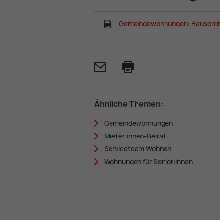
Gemeindewohnungen: Hausord
Mail
Print
Ähn­li­che The­men:
Ge­mein­de­woh­nun­gen
Mie­ter:in­nen-Bei­rat
Ser­vice­team Woh­nen
Woh­nun­gen für Se­ni­or:in­nen