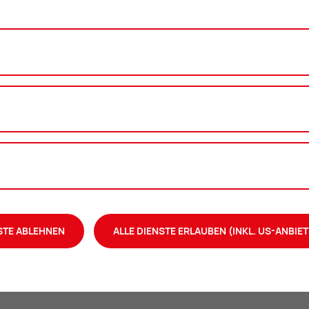
ng
fbereitungs- und Heizungsgeräte, Rolläden, Fenster,
n
rundsätzlich in Gemeindewohnungen erlaubt.
hlangen, Spinnen, …) ist in den Wohnhäusern der Stadt
STE ABLEHNEN
ALLE DIENSTE ERLAUBEN (INKL. US-ANBIET