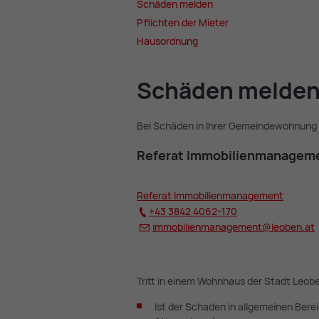
Schä­den mel­den
Pflich­ten der Mie­ter
Haus­ord­nung
Schä­den mel­de
Bei Schäden in Ihrer Gemeindewohnung
Re­fe­rat Im­mo­bi­li­en­ma­nage­
Re­fe­rat Im­mo­bi­li­en­ma­nage­ment
+43 3842 4062-170
im­mo­bi­li­en­ma­nage­ment@
leo­ben.at
Tritt in einem Wohnhaus der Stadt Leobe
Ist der Schaden in allgemeinen Bere