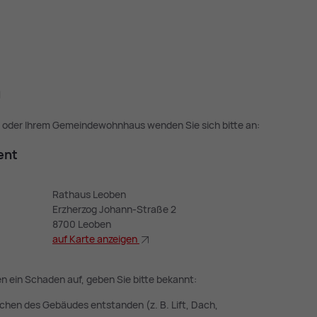
n
 oder Ihrem Gemeindewohnhaus wenden Sie sich bitte an:
ment
Rathaus Leoben
Erzherzog Johann-Straße 2
8700 Leoben
auf Kar­te an­zei­gen
n ein Schaden auf, geben Sie bitte bekannt:
ichen des Gebäudes entstanden (z. B. Lift, Dach,