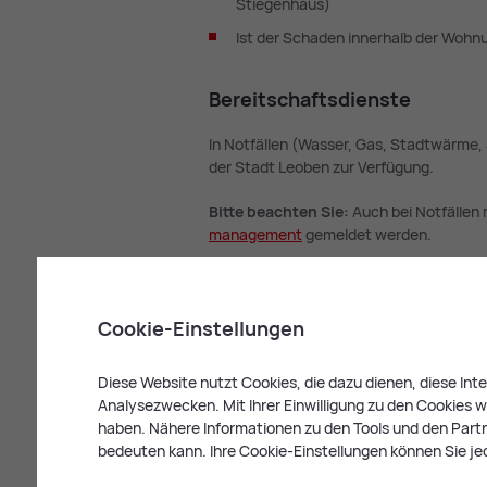
Stiegenhaus)
Ist der Schaden innerhalb der Woh
Be­reit­schafts­diens­te
In Notfällen (Wasser, Gas, Stadtwärme, 
der Stadt Leoben zur Verfügung.
Bitte beachten Sie:
Auch bei Notfällen
ma­nage­ment
gemeldet werden.
Übersicht & Kontakt:
Kom­mu­na­le Be­rei
Cookie-Einstellungen
Pflich­ten der Mie
Diese Website nutzt Cookies, die dazu dienen, diese In
Analysezwecken. Mit Ihrer Einwilligung zu den Cookies we
haben. Nähere Informationen zu den Tools und den Partne
Mieter:innen von Gemeindewohnungen sin
bedeuten kann. Ihre Cookie-Einstellungen können Sie je
sieht die gegenseitige Rücksichtnahme 