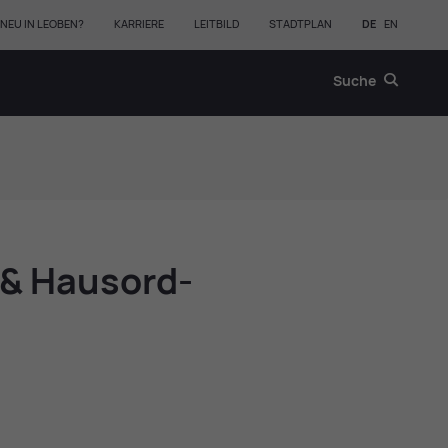
NEU IN LEOBEN?
KARRIERE
LEITBILD
STADTPLAN
DE
EN
Suche
 & Haus­ord­