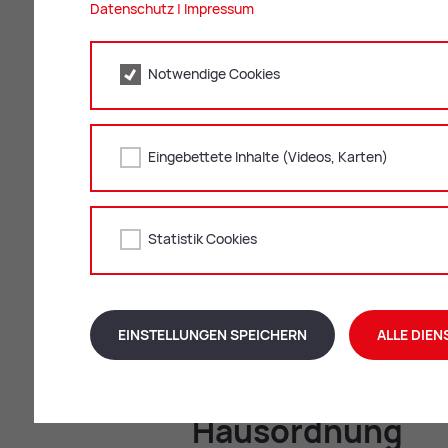
vor.
Datenschutz
|
Impressum
Zu den Pflich­ten zäh­len:
Notwendige Cookies
pflegliche, sachgerechte Behandlu
regelmäßige Wartung (Warmwasserau
Türen, Wartungsfuge)
Eingebettete Inhalte (Videos, Karten)
regelmäßiges Lüften und Beheizen
unverzügliches Melden von Schäde
Hal­ten von Haus­tie­ren:
Statistik Cookies
Allgemein übliche Haustiere sind g
Die Haltung gefährlicher Tiere
(Sc
Leoben
verboten.
EINSTELLUNGEN SPEICHERN
ALLE DIEN
Haus­ord­nung