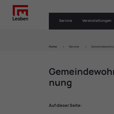
Service
Veranstaltungen
Home
Service
Gemeindewohnun
Ge­mein­de­woh
nung
Auf die­ser Sei­te: