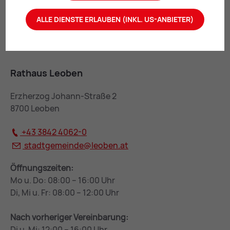
ALLE DIENSTE ERLAUBEN (INKL. US-ANBIETER)
Rathaus Leoben
Erzherzog Johann-Straße 2
8700 Leoben
+43 3842 4062-0
stadtgemeinde@
leoben.at
Öffnungszeiten:
Mo u. Do: 08:00 – 16:00 Uhr
Di, Mi u. Fr: 08:00 – 12:00 Uhr
Nach vorheriger Vereinbarung:
Di u. Mi: 12:00 – 16:00 Uhr