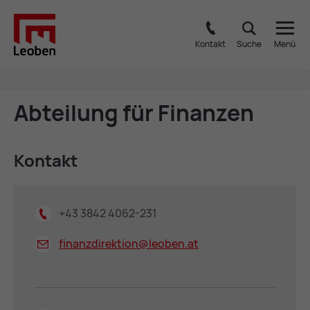
Kontakt
Suche
Menü
Ab­tei­lung für Fi­nan­zen
Kon­takt
+43 3842 4062-231
finanzdirektion@
leoben.at