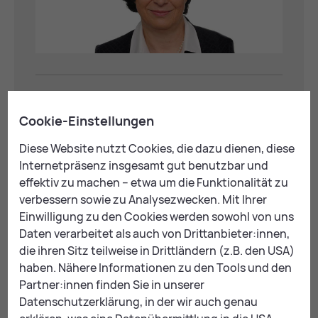
Finanzdirektorin Mag.
Cookie-Einstellungen
Andrea Pichler
Diese Website nutzt Cookies, die dazu dienen, diese
Leiterin der Abteilung
Internetpräsenz insgesamt gut benutzbar und
effektiv zu machen – etwa um die Funktionalität zu
+43 3842 4062-0
verbessern sowie zu Analysezwecken. Mit Ihrer
Einwilligung zu den Cookies werden sowohl von uns
finanzdirektion@
leoben.at
Daten verarbeitet als auch von Drittanbieter:innen,
die ihren Sitz teilweise in Drittländern (z.B. den USA)
haben. Nähere Informationen zu den Tools und den
Partner:innen finden Sie in unserer
Marvin Auffinger
Datenschutzerklärung, in der wir auch genau