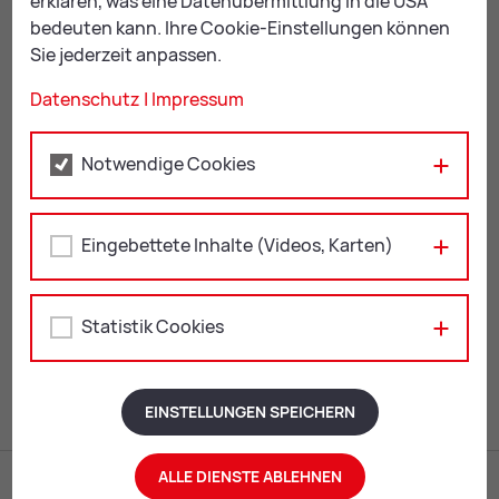
erklären, was eine Datenübermittlung in die USA
Sachbearbeiter
bedeuten kann. Ihre Cookie-Einstellungen können
Sie jederzeit anpassen.
Datenschutz
|
Impressum
+43 3842 4062-231
finanzdirektion@
leoben.at
Notwendige Cookies
Eingebettete Inhalte (Videos, Karten)
Zu­ge­ord­ne­te Dienst­stel­len
Re­fe­rat Buch­hal­tung
Statistik Cookies
Re­fe­rat Steu­ern und Ab­ga­ben
EINSTELLUNGEN SPEICHERN
ALLE DIENSTE ABLEHNEN