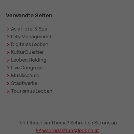
Verwandte Seiten
Asia Hotel & Spa
City Management
Digitales Leoben
KulturQuartier
Leoben Holding
Live Congress
Musikschule
Stadtwerke
Tourismus Leoben
Fehlt Ihnen ein Thema? Schreiben Sie uns an
webredaktion@
leoben.at