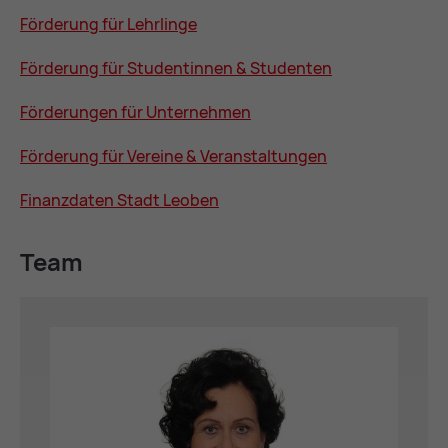
För­de­rung für Lehr­lin­ge
För­de­rung für Stu­den­tin­nen & Stu­den­ten
För­de­run­gen für Un­ter­neh­men
För­de­rung für Ver­ei­ne & Ver­an­stal­tun­gen
Fi­nanz­da­ten Stadt Leo­ben
Team