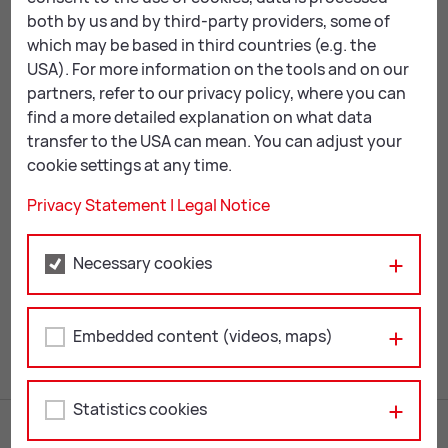
both by us and by third-party providers, some of
which may be based in third countries (e.g. the
Kon­takt
USA). For more information on the tools and on our
partners, refer to our privacy policy, where you can
Sonja Dobrovits, DSA
find a more detailed explanation on what data
+43 676 866 40 734
transfer to the USA can mean. You can adjust your
cookie settings at any time.
ebz-tro­fai­ach@
stmk.gv.at
Privacy Statement
|
Legal Notice
TO OVERVIEW: EVENTS
Necessary cookies
Mail
Print
Embedded content (videos, maps)
Statistics cookies