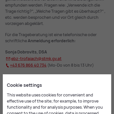
empfunden werden. Fragen wie: „Verwende ich die
Trage richtig?“, „Welche Tragen gibt es überhaupt?“ ,
etc. werden besprochen und vor Ort gleich durch
vorzeigen abgeklärt.
Für die Trageberatung ist eine telefonische oder
schriftliche
Anmeldung erforderlich:
Sonja Dobrovits, DSA
ebz-tro­fai­ach@
stmk.gv.at
+43 676 866 40 734
(Mo-Do von 8 bis 13 Uhr)
More dates avail­able
Cookie settings
Thu, 27. August 2026, 09:00 - 11:00
This website uses cookies for convenient and
Thu, 24. September 2026, 09:00 - 11:00
effective use of the site; for example, to improve
Thu, 22. October 2026, 09:00 - 11:00
functionality and for analysis purposes. When you
Thu, 26. November 2026, 09:00 - 11:00
consent to the use of cookies, data is processed