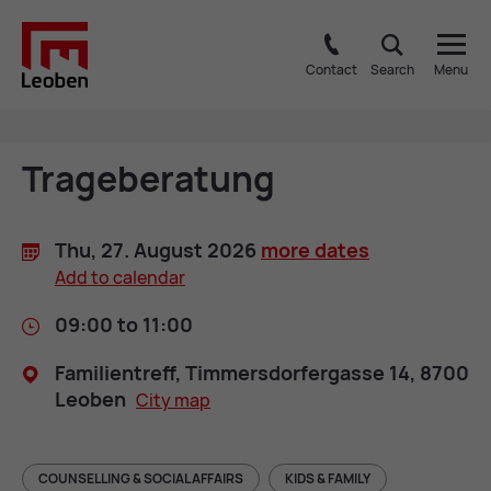
Contact
Search
Menu
Trage­ber­a­tung
Thu, 27. Au­gust 2026
more dates
Add to cal­en­dar
09:00 to 11:00
Fam­i­li­en­treff, Tim­mersdor­fer­gasse 14, 8700
Leo­ben
City map
COUNSELLING & SOCIAL AFFAIRS
KIDS & FAMILY