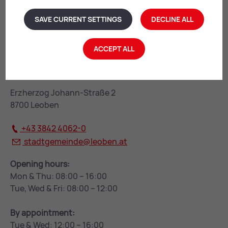
SAVE CURRENT SETTINGS
DECLINE ALL
ACCEPT ALL
Leoben City Hall
Erzherzog Johann-Straße 2
8700 Leoben
+43 3842 4062-0
stadtgemeinde@
leoben.at
Opening hours:
Mon & Thu: 08:00 – 16:00
Tue, Wed & Fri: 08:00 – 12:00
By appointment:
Tue & Wed: 12:00 – 16:00