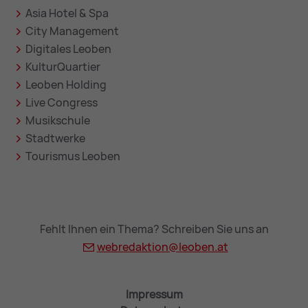
Asia Hotel & Spa
City Management
Digitales Leoben
KulturQuartier
Leoben Holding
Live Congress
Musikschule
Stadtwerke
Tourismus Leoben
Fehlt Ihnen ein Thema? Schreiben Sie uns an
webredaktion@
leoben.at
Impressum