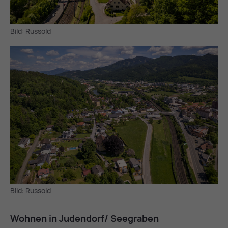
Bild: Russold
Bild: Russold
Woh­nen in Ju­den­dorf/ See­gra­ben