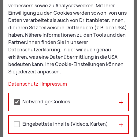
Lebensqualität.
verbessern sowie zu Analysezwecken. Mit Ihrer
Einwilligung zu den Cookies werden sowohl von uns
Daten verarbeitet als auch von Drittanbieter:innen,
die ihren Sitz teilweise in Drittländern (z.B. den USA)
haben. Nähere Informationen zu den Tools und den
Partner:innen finden Sie in unserer
Datenschutzerklärung, in der wir auch genau
erklären, was eine Datenübermittlung in die USA
bedeuten kann. Ihre Cookie-Einstellungen können
Sie jederzeit anpassen.
Datenschutz
|
Impressum
Notwendige Cookies
Die Winkelfeldbrücke verbindet die Innenstadt mit dem Stadtteil
Judendorf; Bild: Freisinger
Eingebettete Inhalte (Videos, Karten)