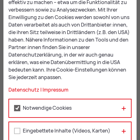
Einkommen:
Der Windelgutschein ist
effektiv zu machen – etwa um die Funktionalität zu
nicht abhängig
von Ihrem Einkommen.
verbessern sowie zu Analysezwecken. Mit Ihrer
Einwilligung zu den Cookies werden sowohl von uns
Daten verarbeitet als auch von Drittanbieter:innen,
die ihren Sitz teilweise in Drittländern (z.B. den USA)
So er­hal­ten Sie den Gut­schein:
haben. Nähere Informationen zu den Tools und den
Partner:innen finden Sie in unserer
Wenn Sie in Leoben Ihren Hauptwohnsitz haben,
Datenschutzerklärung, in der wir auch genau
erhalten Sie den Windelgutschein im
Fa­mi­li­en­bü­ro
der
erklären, was eine Datenübermittlung in die USA
Stadt Leoben. Sie können diesen bereits vor der
bedeuten kann. Ihre Cookie-Einstellungen können
Geburt des Kindes abholen.
Sie jederzeit anpassen.
Er­for­der­li­che Un­ter­la­gen:
Datenschutz
|
Impressum
Mutter-Kind-Pass (vor der Geburt)
oder Geburtsurkunde des Kindes
Notwendige Cookies
Lichtbildausweis
Eingebettete Inhalte (Videos, Karten)
Es gibt zwei Gutschein-Varianten, je nach