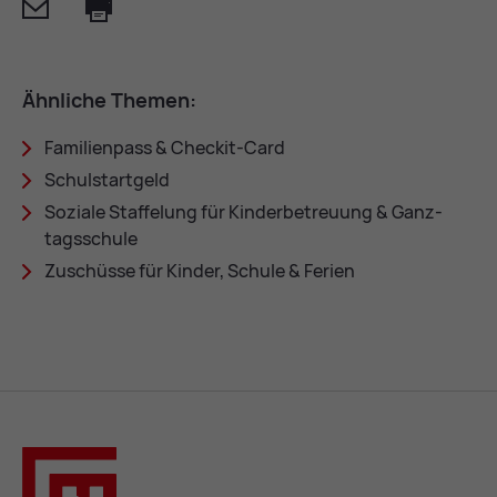
Mail
Print
Ähn­li­che The­men:
Fa­mi­li­en­pass & Che­ckit-Card
Schul­start­geld
So­zia­le Staf­fe­lung für Kin­der­be­treu­ung & Ganz­
tags­schu­le
Zu­schüs­se für Kin­der, Schu­le & Fe­ri­en