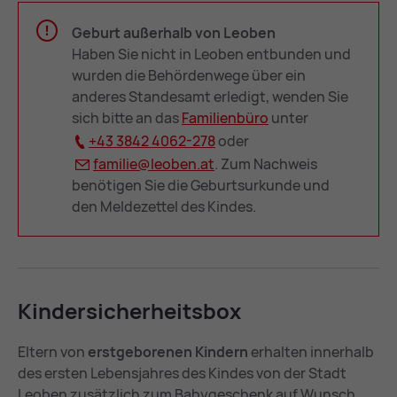
Geburt außerhalb von Leoben
Haben Sie nicht in Leoben entbunden und
wurden die Behördenwege über ein
anderes Standesamt erledigt, wenden Sie
sich bitte an das
Fa­mi­li­en­bü­ro
unter
+43 3842 4062-278
oder
fa­mi­lie@
leo­ben.at
. Zum Nachweis
benötigen Sie die Geburtsurkunde und
den Meldezettel des Kindes.
Kin­der­si­cher­heits­box
Eltern von
erstgeborenen Kindern
erhalten innerhalb
des ersten Lebensjahres des Kindes von der Stadt
Leoben zusätzlich zum Babygeschenk auf Wunsch