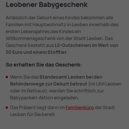
Leo­be­ner Ba­by­ge­schenk
Anlässlich der Geburt eines Kindes bekommen alle
Familien mit Hauptwohnsitz in Leoben innerhalb des
ersten Lebensjahres des Kindes ein
Willkommensgeschenk von der Stadt Leoben. Das
Geschenk besteht aus
LE-Gutscheinen im Wert von
50 Euro und einem Stofftier
.
So er­hal­ten Sie das Ge­schenk:
Wenn Sie das
Standesamt Leoben bei den
Behördenwege zur Geburt betreut
(im LKH Leoben
oder im Rathaus), werden Sie schriftlich zur
Babypackerl-Aktion eingeladen.
Das Präsent liegt dann im
Fa­mi­li­en­bü­ro
der Stadt
Leoben für Sie bereit.