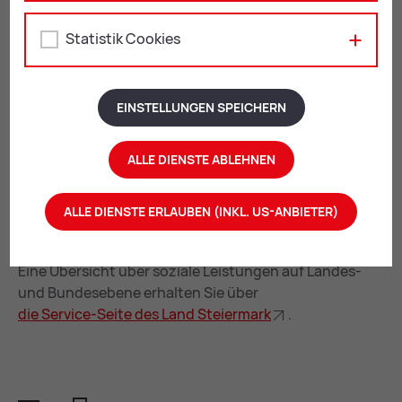
Bezugsquelle:
Statistik Cookies
Variante 1 - Wert 171 Euro
EINSTELLUNGEN SPEICHERN
Variante 2 - Wert 142 Euro
ALLE DIENSTE ABLEHNEN
ALLE DIENSTE ERLAUBEN (INKL. US-ANBIETER)
Wei­te­re För­de­run­gen
Eine Übersicht über soziale Leistungen auf Landes-
und Bundesebene erhalten Sie über
die Ser­vice-Sei­te des Land Stei­er­mark
.