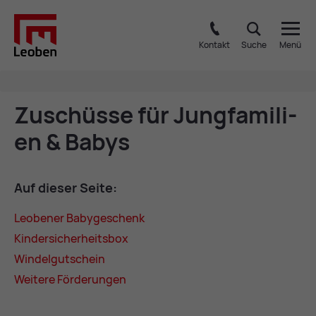
Kontakt
Suche
Menü
Zu­schüs­se für Jung­fa­mi­li­
en & Ba­bys
Auf die­ser Sei­te:
Leo­be­ner Ba­by­ge­schenk
Kin­der­si­cher­heits­box
Win­del­gut­schein
Wei­te­re För­de­run­gen