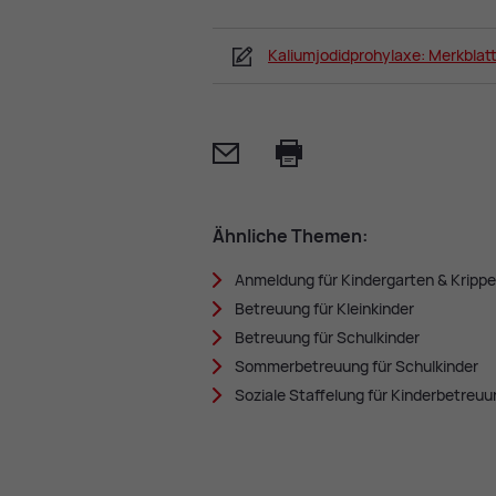
Kaliumjodidprohylaxe: Merkblat
Mail
Print
Ähn­li­che The­men:
An­mel­dung für Kin­der­gar­ten & Krip­pe
Be­treu­ung für Klein­kin­der
Be­treu­ung für Schul­kin­der
Som­mer­be­treu­ung für Schul­kin­der
So­zia­le Staf­fe­lung für Kin­der­be­treu