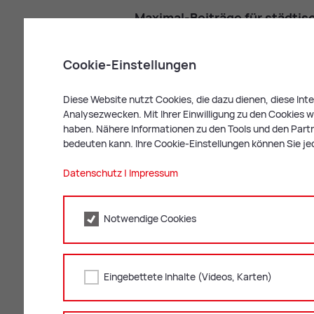
Ma­xi­mal-Bei­trä­ge für städ­ti
Halbta
Cookie-Einstellungen
(bis
Buchungstyp
13:00
Uhr)
Diese Website nutzt Cookies, die dazu dienen, diese In
Analysezwecken. Mit Ihrer Einwilligung zu den Cookies we
haben. Nähere Informationen zu den Tools und den Partne
Krippe/
57,95
bedeuten kann. Ihre Cookie-Einstellungen können Sie je
Woche
Euro
Datenschutz
|
Impressum
Kindergarten/
44,06
Woche
Euro
Notwendige Cookies
Essensbeitrag
–
pro Portion
Eingebettete Inhalte (Videos, Karten)