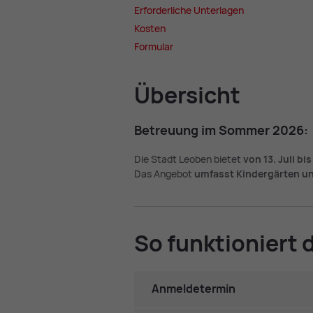
Er­for­der­li­che Un­ter­la­gen
Kos­ten
For­mu­lar
Über­sicht
Be­treu­ung im Som­mer 2026:
Die Stadt Leoben bietet
von 13. Juli b
Das Angebot
umfasst Kindergärten un
So funk­tio­niert
Anmeldetermin