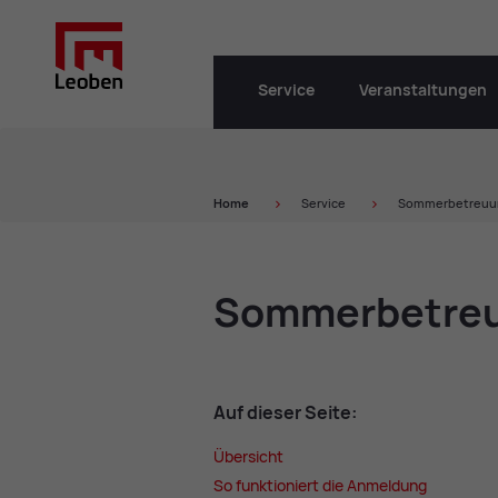
Service
Veranstaltungen
Home
Service
Sommerbetreuung
Som­mer­be­treu
Auf die­ser Sei­te:
Über­sicht
So funk­tio­niert die An­mel­dung