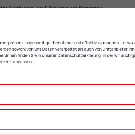
­sche Kin­der­gär­ten & Krip­pen im Som­mer:
g
Ganztag
Ganztag
(bis
(bis
Buchbar
15:00
17:00
Uhr)
Uhr)
ternetpräsenz insgesamt gut benutzbar und effektiv zu machen – etwa u
rden sowohl von uns Daten verarbeitet als auch von Drittanbieter:innen,
r:innen finden Sie in unserer Datenschutzerklärung, in der wir auch g
77,27
97,34
wochenweise
derzeit anpassen.
Euro
Euro
58,75
73,44
wochenweise
Euro
Euro
taggenaue
4,05
4,05
Abrechnung
Euro
Euro
nach Portion
Alle Preise inkl.
MwSt.