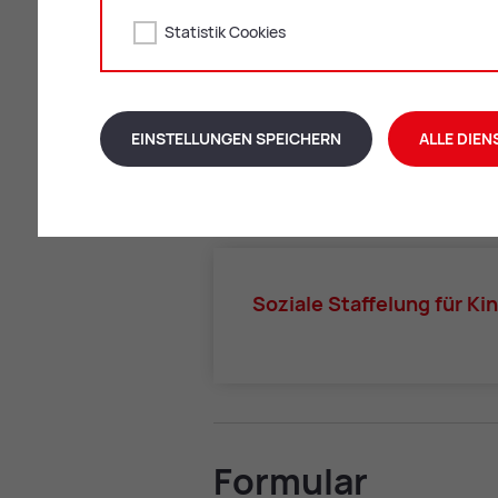
Statistik Cookies
gültig für die Sommerbetreuung 2026
So­zia­le Staf­fe­lung der Kin­der
EINSTELLUNGEN SPEICHERN
ALLE DIEN
Für die Kosten des Kindergartens gibt 
der Anzahl der Kinder. Nähere Infos dazu
So­zia­le Staf­fe­lung für K
For­mu­lar