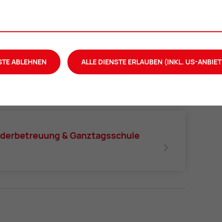
­be­treu­ung:
STE ABLEHNEN
ALLE DIENSTE ERLAUBEN (INKL. US-ANBIET
es Ermäßigungen, abhängig vom Einkommen der Eltern und
 finden Sie auf unserer Serviceseite:
in­der­be­treu­ung & Ganz­tags­schu­le