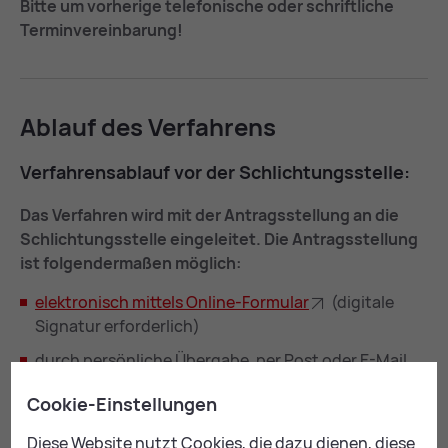
Bitte um vorherige telefonische oder schriftliche
Terminvereinbarung!
Ab­lauf des Ver­fah­rens
Ver­fah­rens­ab­lauf vor der Schlich­tungs­stel­le:
Das Verfahren wird mit der Antragsstellung an die
Schlichtungsstelle eingeleitet. Die Antragsstellung
ist folgendermaßen möglich:
elek­tro­nisch mit­tels On­line-For­mu­lar
(digitale
Signatur erforderlich)
durch persönliche Übergabe, per Post oder E-Mail
(eigenhändige Unterschrift erforderlich)
Cookie-Einstellungen
Diese Website nutzt Cookies, die dazu dienen, diese