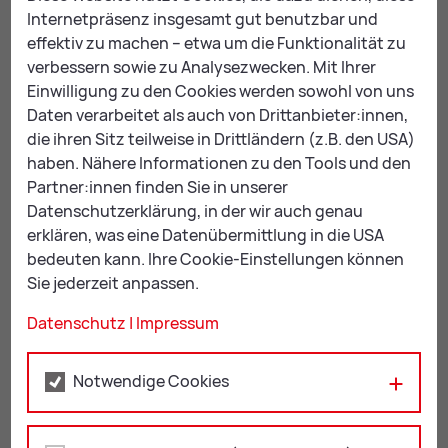
Inhalt des Antrages:
Internetpräsenz insgesamt gut benutzbar und
Bezeichnung des betroffenen Mietobjekts
effektiv zu machen – etwa um die Funktionalität zu
verbessern sowie zu Analysezwecken. Mit Ihrer
Bezeichnung der Antragstellerseite und der
Einwilligung zu den Cookies werden sowohl von uns
Antragsgegnerseite
Daten verarbeitet als auch von Drittanbieter:innen,
Schilderung des Sachverhalts
die ihren Sitz teilweise in Drittländern (z.B. den USA)
haben. Nähere Informationen zu den Tools und den
Anführung einer nachvollziehbaren Begründung
Partner:innen finden Sie in unserer
Datenschutzerklärung, in der wir auch genau
Nächste Schritte:
erklären, was eine Datenübermittlung in die USA
bedeuten kann. Ihre Cookie-Einstellungen können
Nach Einbringung des Antrages durch die
Sie jederzeit anpassen.
Antragstellerseite wird die Antragsgegnerseite über
das Antragsbegehren informiert.
Datenschutz
|
Impressum
Die Antragsgegnerseite kann zum Antrag Stellung
nehmen und/oder einen Vergleichsvorschlag
Notwendige Cookies
erstatten.
Falls notwendig findet eine mündliche