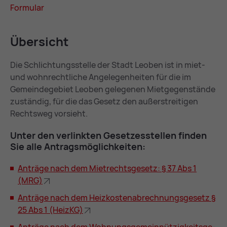
For­mu­lar
Über­sicht
Die Schlichtungsstelle der Stadt Leoben ist in miet-
und wohnrechtliche Angelegenheiten für die im
Gemeindegebiet Leoben gelegenen Mietgegenstände
zuständig, für die das Gesetz den außerstreitigen
Rechtsweg vorsieht.
Un­ter den ver­link­ten Ge­set­zes­stel­len fin­den
Sie alle An­trags­mög­lich­kei­ten:
An­trä­ge nach dem Miet­rechts­ge­setz: § 37 Abs 1
(MRG)
An­trä­ge nach dem Heiz­kos­ten­ab­rech­nungs­ge­setz §
25 Abs 1 (Heiz­KG)