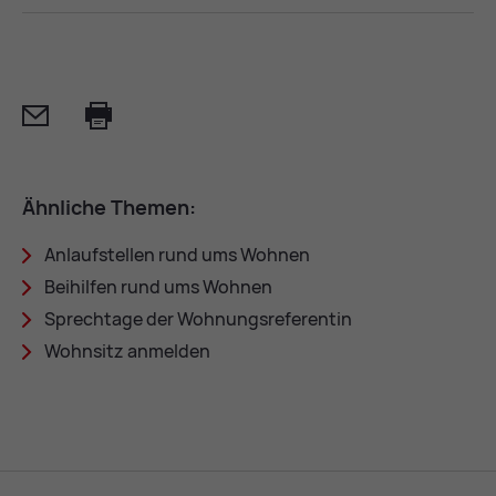
Mail
Print
Ähn­li­che The­men:
An­lauf­stel­len rund ums Woh­nen
Bei­hil­fen rund ums Woh­nen
Sprech­ta­ge der Woh­nungs­re­fe­ren­tin
Wohn­sitz an­mel­den