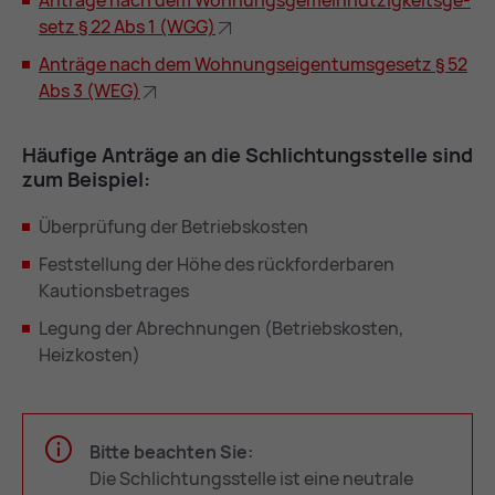
An­trä­ge nach dem Woh­nungs­ge­mein­nüt­zig­keits­ge­
setz § 22 Abs 1 (WGG)
An­trä­ge nach dem Woh­nungs­ei­gen­tums­ge­setz § 52
Abs 3 (WEG)
Häu­fi­ge An­trä­ge an die Schlich­tungs­stel­le sind
zum Bei­spiel:
Überprüfung der Betriebskosten
Feststellung der Höhe des rückforderbaren
Kautionsbetrages
Legung der Abrechnungen (Betriebskosten,
Heizkosten)
Bitte beachten Sie:
Die Schlichtungsstelle ist eine neutrale