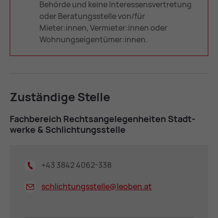
Behörde und keine Interessensvertretung
oder Beratungsstelle von/für
Mieter:innen, Vermieter:innen oder
Wohnungseigentümer:innen.
Zu­stän­di­ge Stel­le
Fach­be­reich Rechts­an­ge­le­gen­hei­ten Stadt­
wer­ke & Schlich­tungs­stel­le
+43 3842 4062-338
schlichtungsstelle@
leoben.at