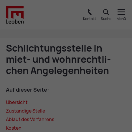
Kontakt
Suche
Menü
Schlich­tungs­stel­le in
miet- und wohn­recht­li­
chen An­ge­le­gen­hei­ten
Auf die­ser Sei­te:
Über­sicht
Zu­stän­di­ge Stel­le
Ab­lauf des Ver­fah­rens
Kos­ten