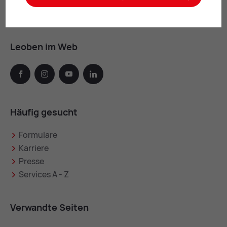
Online-Amt:
00:00 – 24:00 Uhr
Leoben im Web
facebook
instagram
youtube
linkedin
Häufig gesucht
Formulare
Karriere
Presse
Services A - Z
Verwandte Seiten