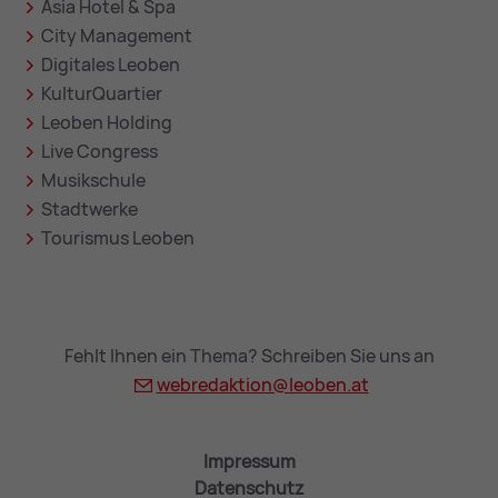
Asia Hotel & Spa
City Management
Digitales Leoben
KulturQuartier
Leoben Holding
Live Congress
Musikschule
Stadtwerke
Tourismus Leoben
Fehlt Ihnen ein Thema? Schreiben Sie uns an
webredaktion@
leoben.at
Impressum
Datenschutz