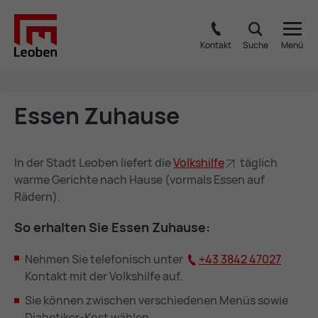
Kontakt
Suche
Menü
Es­sen Zu­hau­se
In der Stadt Leoben liefert die
Volks­hil­fe
täglich
warme Gerichte nach Hause (vormals Essen auf
Rädern).
So er­hal­ten Sie Es­sen Zu­hau­se:
Nehmen Sie telefonisch unter
+43 3842 47027
Kontakt mit der Volkshilfe auf.
Sie können zwischen verschiedenen Menüs sowie
Diabetiker-Kost wählen.