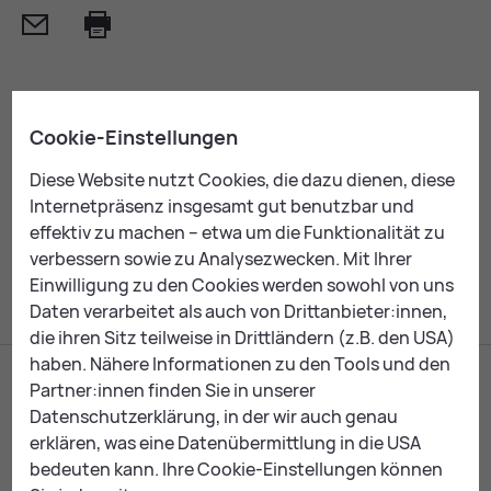
Mail
Print
Ähn­li­che The­men:
Cookie-Einstellungen
24-Stun­den-Be­treu­ung
Diese Website nutzt Cookies, die dazu dienen, diese
Mo­bi­le Diens­te
Internetpräsenz insgesamt gut benutzbar und
Pfle­ge­hei­me
effektiv zu machen – etwa um die Funktionalität zu
verbessern sowie zu Analysezwecken. Mit Ihrer
Einwilligung zu den Cookies werden sowohl von uns
Daten verarbeitet als auch von Drittanbieter:innen,
die ihren Sitz teilweise in Drittländern (z.B. den USA)
haben. Nähere Informationen zu den Tools und den
Partner:innen finden Sie in unserer
Datenschutzerklärung, in der wir auch genau
erklären, was eine Datenübermittlung in die USA
bedeuten kann. Ihre Cookie-Einstellungen können