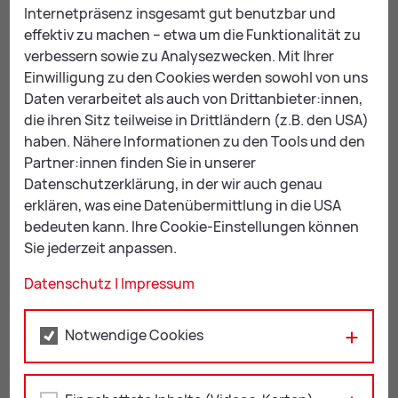
Internetpräsenz insgesamt gut benutzbar und
effektiv zu machen – etwa um die Funktionalität zu
LH-Stv. Anton Lang (2.v.l.), Bürgermeister Kurt Wallner (3.v.l.),
verbessern sowie zu Analysezwecken. Mit Ihrer
Kinder des Kindergartens, Kindergartenleiterin Jessica Zeman,
sowie Vertreter der Stadtverwaltung, der bauausführenden
Einwilligung zu den Cookies werden sowohl von uns
Firmen Granit und Holzbau Strobl, Architekt Jürgen Wirnsberger,
Daten verarbeitet als auch von Drittanbieter:innen,
der Bauaufsicht und der externen Projektsteuerung legten
die ihren Sitz teilweise in Drittländern (z.B. den USA)
gemeinsam den Grundstein für Leobens nachhaltiges
Vorzeigeprojekt Kindergarten Mühltal II; Bild: Foto Freisinger
haben. Nähere Informationen zu den Tools und den
Partner:innen finden Sie in unserer
Datenschutzerklärung, in der wir auch genau
erklären, was eine Datenübermittlung in die USA
bedeuten kann. Ihre Cookie-Einstellungen können
Sie jederzeit anpassen.
Datenschutz
|
Impressum
Notwendige Cookies