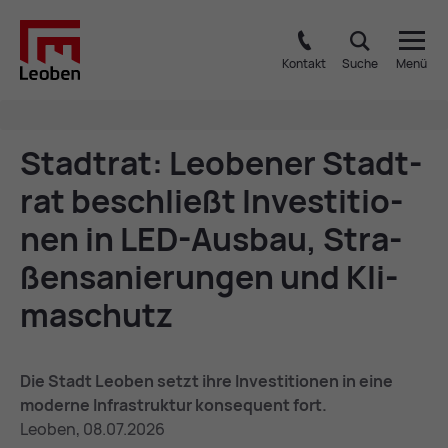
Kontakt
Suche
Menü
Stadt­rat: Leo­be­ner Stadt­
rat be­schließt In­ves­ti­tio­
nen in LED-Aus­bau, Stra­
ßen­sa­nie­run­gen und Kli­
ma­schutz
Die Stadt Leoben setzt ihre Investitionen in eine
moderne Infrastruktur konsequent fort.
Leoben, 08.07.2026