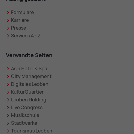
Formulare
Karriere
Presse
Services A - Z
Verwandte Seiten
Asia Hotel & Spa
City Management
Digitales Leoben
KulturQuartier
Leoben Holding
Live Congress
Musikschule
Stadtwerke
Tourismus Leoben