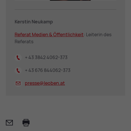
Kerstin Neukamp
Re­fe­rat Me­di­en & Öffent­lich­keit
: Leiterin des
Referats
+ 43 3842 4062-373
+ 43 676 844062-373
presse@
leoben.at
Mail
Print