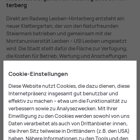
ter­berg
Direkt am Radweg Leoben-Hinterberg entsteht ein
neuer Klettergarten, der von den Naturfreunden
Steiermark betrieben und gemeinsam mit der
Montanuniversität Leoben – USI Leoben umgesetzt
wird. Die Stadt stellt dafür die Fläche zur Verfügung,
die Kosten für Betrieb, Wartung und Anschaffungen
übernehmen die Naturfreunde Steiermark in
Abstimmung mit dem USI Leoben. Der Standort ist aus
Cookie-Einstellungen
der Innenstadt rasch mit dem Rad erreichbar und
Diese Website nutzt Cookies, die dazu dienen, diese
eignet sich durch die leichten bis mittleren Routen,
Internetpräsenz insgesamt gut benutzbar und
das übersichtliche Gelände und die schattigeren
effektiv zu machen – etwa um die Funktionalität zu
Bedingungen am späteren Nachmittag besonders gut
verbessern sowie zu Analysezwecken. Mit Ihrer
für Einsteiger, Kurse und Übungsgruppen. Der
Einwilligung zu den Cookies werden sowohl von uns
angrenzende Radweg bleibt uneingeschränkt
Daten verarbeitet als auch von Drittanbieter:innen,
nutzbar.
die ihren Sitz teilweise in Drittländern (z.B. den USA)
Ge­bäu­de en­er­gie­ef­fi­zi­ent wei­ter­ent­wi­ckeln
haben. Nähere Informationen zu den Tools und den