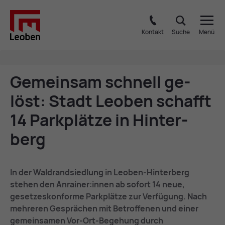
Kontakt
Suche
Menü
Ge­mein­sam schnell ge­
löst: Stadt Leo­ben schafft
14 Park­plät­ze in Hin­ter­
berg
In der Waldrandsiedlung in Leoben-Hinterberg
stehen den Anrainer:innen ab sofort 14 neue,
gesetzeskonforme Parkplätze zur Verfügung. Nach
mehreren Gesprächen mit Betroffenen und einer
gemeinsamen Vor-Ort-Begehung durch