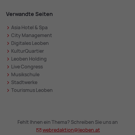
Verwandte Seiten
Asia Hotel & Spa
City Management
Digitales Leoben
KulturQuartier
Leoben Holding
Live Congress
Musikschule
Stadtwerke
Tourismus Leoben
Fehlt Ihnen ein Thema? Schreiben Sie uns an
webredaktion@
leoben.at