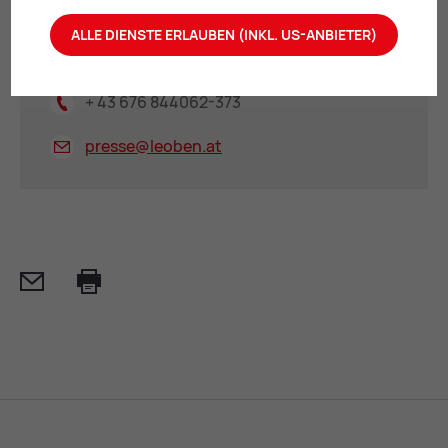
Referats
ALLE DIENSTE ERLAUBEN (INKL. US-ANBIETER)
+ 43 3842 4062-373
+ 43 676 844062-373
presse@
leoben.at
Mail
Print