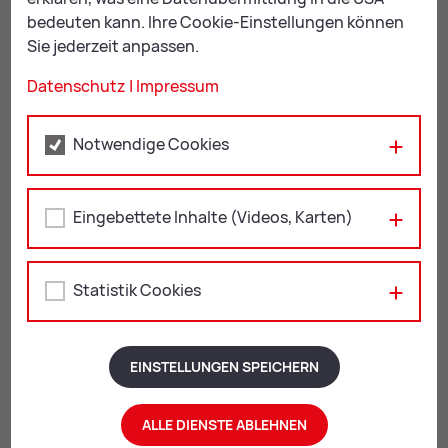
bedeuten kann. Ihre Cookie-Einstellungen können
Sie jederzeit anpassen.
An­sprech­part­ne­rin für Me­di­en
Datenschutz
|
Impressum
Notwendige Cookies
Eingebettete Inhalte (Videos, Karten)
Statistik Cookies
EINSTELLUNGEN SPEICHERN
Kerstin Neukamp
ALLE DIENSTE ABLEHNEN
Re­fe­rat Me­di­en & Öffent­lich­keit
: Leiterin des