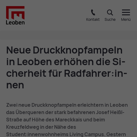
Kontakt
Suche
Menü
Neue Druck­knopf­am­peln
in Leo­ben er­hö­hen die Si­
cher­heit für Rad­fah­rer:in­
nen
Zwei neue Druckknopfampeln erleichtern in Leoben
das Überqueren der stark befahrenen Josef Heißl-
Straße auf Höhe des Mareckkais und beim
Kreuzfeldweg in der Nähe des
Student:innenwohnheims Living Campus. Gestern