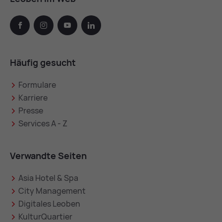
facebook
instagram
youtube
linkedin
Häufig gesucht
Formulare
Karriere
Presse
Services A - Z
Verwandte Seiten
Asia Hotel & Spa
City Management
Digitales Leoben
KulturQuartier