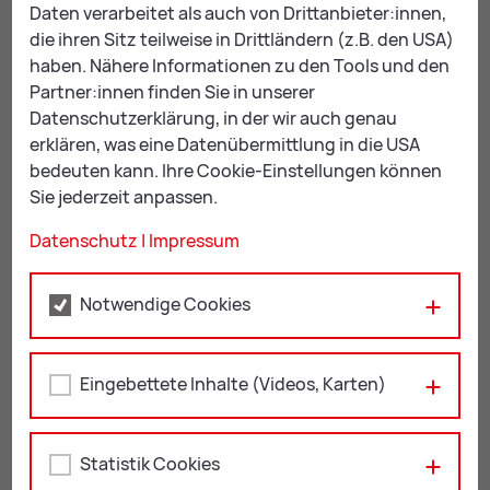
Daten verarbeitet als auch von Drittanbieter:innen,
die ihren Sitz teilweise in Drittländern (z.B. den USA)
haben. Nähere Informationen zu den Tools und den
Partner:innen finden Sie in unserer
Datenschutzerklärung, in der wir auch genau
erklären, was eine Datenübermittlung in die USA
bedeuten kann. Ihre Cookie-Einstellungen können
Sie jederzeit anpassen.
Kerstin Neukamp
Datenschutz
|
Impressum
Re­fe­rat Me­di­en & Öffent­lich­keit
: Leiterin des
Referats
Notwendige Cookies
+ 43 3842 4062-373
Eingebettete Inhalte (Videos, Karten)
+ 43 676 844062-373
presse@
leoben.at
Statistik Cookies