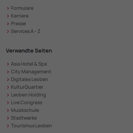
Formulare
Karriere
Presse
Services A - Z
Verwandte Seiten
Asia Hotel & Spa
City Management
Digitales Leoben
KulturQuartier
Leoben Holding
Live Congress
Musikschule
Stadtwerke
Tourismus Leoben