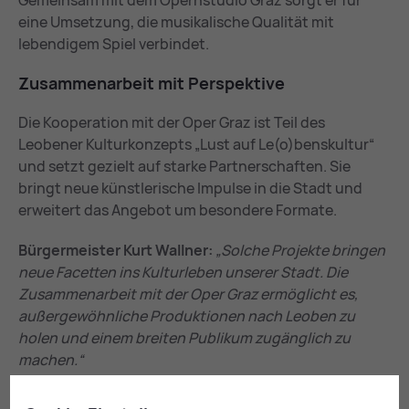
Gemeinsam mit dem Opernstudio Graz sorgt er für
eine Umsetzung, die musikalische Qualität mit
lebendigem Spiel verbindet.
Zu­sam­men­ar­beit mit Per­spek­ti­ve
Die Kooperation mit der Oper Graz ist Teil des
Leobener Kulturkonzepts „Lust auf Le(o)benskultur“
und setzt gezielt auf starke Partnerschaften. Sie
bringt neue künstlerische Impulse in die Stadt und
erweitert das Angebot um besondere Formate.
Bürgermeister Kurt Wallner:
„Solche Projekte bringen
neue Facetten ins Kulturleben unserer Stadt. Die
Zusammenarbeit mit der Oper Graz ermöglicht es,
außergewöhnliche Produktionen nach Leoben zu
holen und einem breiten Publikum zugänglich zu
machen.“
Kul­tur­stadt Leo­ben: Lust auf mehr