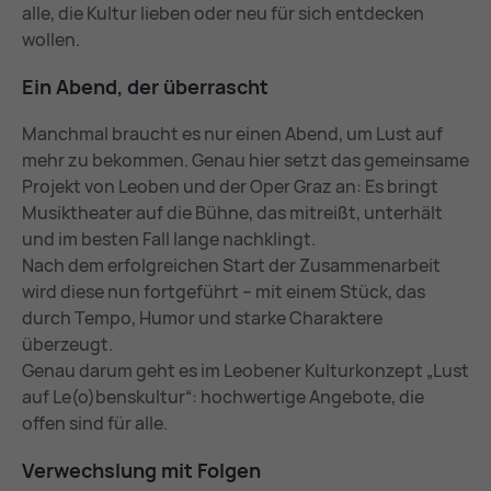
alle, die Kultur lieben oder neu für sich entdecken
wollen.
Ein Abend, der über­rascht
Manchmal braucht es nur einen Abend, um Lust auf
mehr zu bekommen. Genau hier setzt das gemeinsame
Projekt von Leoben und der Oper Graz an: Es bringt
Musiktheater auf die Bühne, das mitreißt, unterhält
und im besten Fall lange nachklingt.
Nach dem erfolgreichen Start der Zusammenarbeit
wird diese nun fortgeführt – mit einem Stück, das
durch Tempo, Humor und starke Charaktere
überzeugt.
Genau darum geht es im Leobener Kulturkonzept „Lust
auf Le(o)benskultur“: hochwertige Angebote, die
offen sind für alle.
Ver­wechs­lung mit Fol­gen