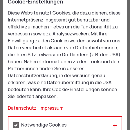
Cookie-Einstellungen
Was bleibt, ist ein Abend, der leicht zugänglich ist und
Diese Website nutzt Cookies, die dazu dienen, diese
trotzdem Eindruck hinterlässt. Oder anders gesagt:
Internetpräsenz insgesamt gut benutzbar und
ein guter Anlass, einfach einmal ins Theater zu gehen.
effektiv zu machen – etwa um die Funktionalität zu
verbessern sowie zu Analysezwecken. Mit Ihrer
Ter­mi­ne und Ti­ckets
Einwilligung zu den Cookies werden sowohl von uns
Daten verarbeitet als auch von Drittanbieter:innen,
Dienstag, 23. Juni 2026
die ihren Sitz teilweise in Drittländern (z.B. den USA)
19:30 Uhr – Abendvorstellung
haben. Nähere Informationen zu den Tools und den
12:00 Uhr – Schulaufführung
Partner:innen finden Sie in unserer
Ort:
Stadttheater Leoben
Datenschutzerklärung, in der wir auch genau
erklären, was eine Datenübermittlung in die USA
Kartenverkauf:
bedeuten kann. Ihre Cookie-Einstellungen können
oeticket.com
Sie jederzeit anpassen.
Zen­tral­kar­ten­bü­ro Leo­ben
Datenschutz
|
Impressum
Josef Graf-Gasse 4-6
8700 Leoben
Notwendige Cookies
+43 3842 32110-15