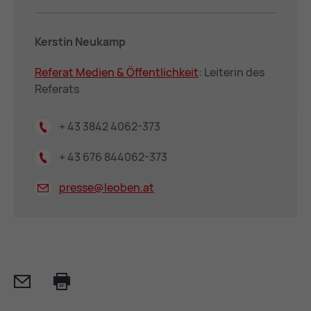
Kerstin Neukamp
Re­fe­rat Me­di­en & Öffent­lich­keit
: Leiterin des
Referats
+ 43 3842 4062-373
+ 43 676 844062-373
presse@
leoben.at
Mail
Print