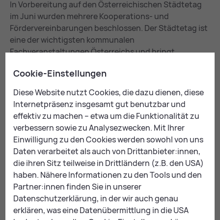
In Vorbereitung auf den Österreichischen Städtetag
im Juni wurden mehrere Kooperations- und
Fördervereinbarungen beschlossen. Der Städtetag ist
eine der wichtigsten kommunalen
Fachveranstaltungen Österreichs und bringt
Entscheidungsträger:innen aus Städten und
Cookie-Einstellungen
Gemeinden, Verwaltung, Politik und Wirtschaft nach
Leoben. Damit wird die Stadt bundesweit sichtbar und
Diese Website nutzt Cookies, die dazu dienen, diese
positioniert sich als moderner Standort für
Internetpräsenz insgesamt gut benutzbar und
Austausch, Innovation und kommunale
effektiv zu machen – etwa um die Funktionalität zu
Zukunftsthemen.
verbessern sowie zu Analysezwecken. Mit Ihrer
Einwilligung zu den Cookies werden sowohl von uns
Zur Umsetzung wurden Kooperationsvereinbarungen
Daten verarbeitet als auch von Drittanbieter:innen,
mit regional und international tätigen Unternehmen
die ihren Sitz teilweise in Drittländern (z.B. den USA)
geschlossen, darunter voestalpine Stahl Donawitz
haben. Nähere Informationen zu den Tools und den
GmbH, Mayr-Melnhof Holz Leoben GmbH, KNAPP
Partner:innen finden Sie in unserer
Systemintegration GmbH sowie die
Datenschutzerklärung, in der wir auch genau
Montanuniversität Leoben.
erklären, was eine Datenübermittlung in die USA