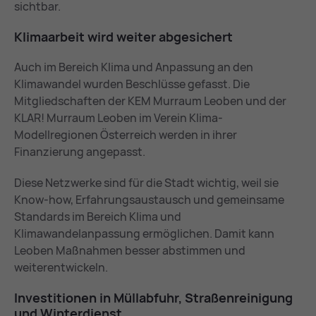
sichtbar.
Kli­maar­beit wird wei­ter ab­ge­si­chert
Auch im Bereich Klima und Anpassung an den
Klimawandel wurden Beschlüsse gefasst. Die
Mitgliedschaften der KEM Murraum Leoben und der
KLAR! Murraum Leoben im Verein Klima-
Modellregionen Österreich werden in ihrer
Finanzierung angepasst.
Diese Netzwerke sind für die Stadt wichtig, weil sie
Know-how, Erfahrungsaustausch und gemeinsame
Standards im Bereich Klima und
Klimawandelanpassung ermöglichen. Damit kann
Leoben Maßnahmen besser abstimmen und
weiterentwickeln.
In­ves­ti­tio­nen in Müll­ab­fuhr, Stra­ßen­rei­ni­gung
und Win­ter­dienst