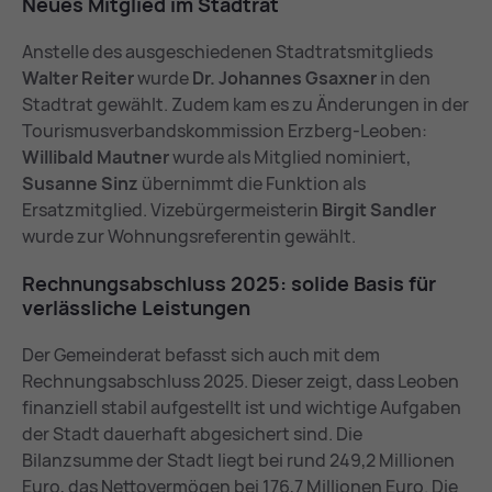
Neu­es Mit­glied im Stadt­rat
Anstelle des ausgeschiedenen Stadtratsmitglieds
Walter Reiter
wurde
Dr. Johannes Gsaxner
in den
Stadtrat gewählt. Zudem kam es zu Änderungen in der
Tourismusverbandskommission Erzberg-Leoben:
Willibald Mautner
wurde als Mitglied nominiert,
Susanne Sinz
übernimmt die Funktion als
Ersatzmitglied. Vizebürgermeisterin
Birgit Sandler
wurde zur Wohnungsreferentin gewählt.
Rech­nungs­ab­schluss 2025: so­li­de Ba­sis für
ver­läss­li­che Leis­tun­gen
Der Gemeinderat befasst sich auch mit dem
Rechnungsabschluss 2025. Dieser zeigt, dass Leoben
finanziell stabil aufgestellt ist und wichtige Aufgaben
der Stadt dauerhaft abgesichert sind. Die
Bilanzsumme der Stadt liegt bei rund 249,2 Millionen
Euro, das Nettovermögen bei 176,7 Millionen Euro. Die