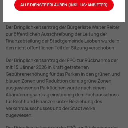
zur öffentlichen Ausschreibung der Leitung des Live
ALLE DIENSTE ERLAUBEN (INKL. US-ANBIETER)
Congress Zentrums der Stadtgemeinde Leoben wurde
zurückgezogen.
Der Dringlichkeitsantrag der Bürgerliste Walter Reiter
zur öffentlichen Ausschreibung der Leitung der
Finanzabteilung der Stadtgemeinde Leoben wurde in
den nicht öffentlichen Teil der Sitzung verschoben.
Der Dringlichkeitsantrag der FPÖ zur Rücknahme der
mit 15. Jänner 2026 in Kraft getretenen
Gebührenerhöhung für das Parken in den grünen und
blauen Zonen und Reduktion der als grüne Zonen
ausgewiesenen Parkflächen wurde nach einem
Abänderungsantrag einstimmig dem Fachausschuss
für Recht und Finanzen unter Beiziehung des
Verkehrsausschusses und der Stadtwerke
zugewiesen.
Der Dringlichkeitsantrag der FPÖ zur Rücknahme der