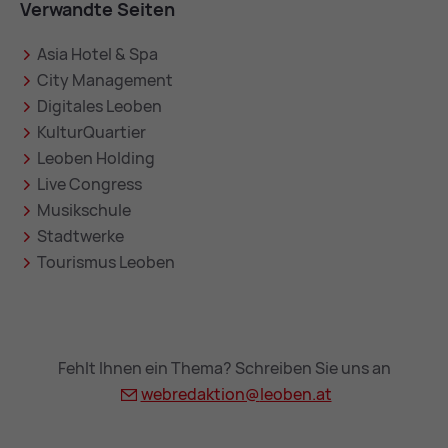
Verwandte Seiten
Asia Hotel & Spa
City Management
Digitales Leoben
KulturQuartier
Leoben Holding
Live Congress
Musikschule
Stadtwerke
Tourismus Leoben
Fehlt Ihnen ein Thema? Schreiben Sie uns an
webredaktion@
leoben.at