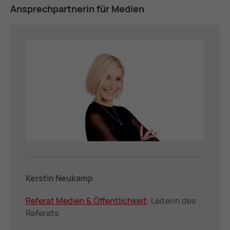
An­sprech­part­ne­rin für Me­di­en
Kerstin Neukamp
Re­fe­rat Me­di­en & Öffent­lich­keit
: Leiterin des
Referats