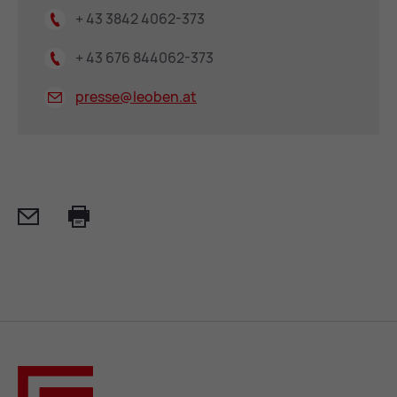
+ 43 3842 4062-373
+ 43 676 844062-373
presse@
leoben.at
Mail
Print