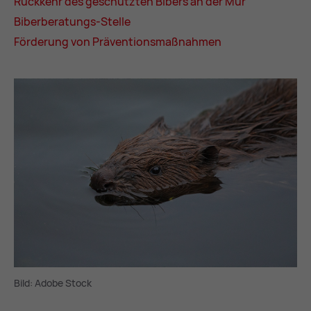
Rück­kehr des ge­schütz­ten Bi­bers an der Mur
Bi­ber­be­ra­tungs-Stel­le
För­de­rung von Prä­ven­ti­ons­maß­nah­men
Bild: Adobe Stock