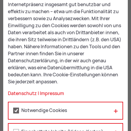
Internetpräsenz insgesamt gut benutzbar und
Josef Riegler (links) und Siegi Troger (rechts) von der
effektiv zu machen – etwa um die Funktionalität zu
Biberberatung Leoben; Bild: Siegi Troger
verbessern sowie zu Analysezwecken. Mit Ihrer
In Zusammenarbeit mit der Steiermärkischen Berg-
Einwilligung zu den Cookies werden sowohl von uns
und Naturwacht wurden sogenannte
Daten verarbeitet als auch von Drittanbieter:innen,
„Unterstützenden Biberberater“ ausgebildet.
die ihren Sitz teilweise in Drittländern (z.B. den USA)
haben. Nähere Informationen zu den Tools und den
Sie stehen bei Fragen und Anliegen rund um den
Partner:innen finden Sie in unserer
Biber zur Verfügung:
Datenschutzerklärung, in der wir auch genau
erklären, was eine Datenübermittlung in die USA
Josef Riegler, Ortsleiter der Einsatzstelle Leoben:
bedeuten kann. Ihre Cookie-Einstellungen können
+43 677 618 129 64
Sie jederzeit anpassen.
Siegfried Troger, Berg- und Naturwächter:
Datenschutz
|
Impressum
+43 680 303 82 28
Notwendige Cookies
För­de­rung von Prä­ven­ti­ons­maß­
nah­men