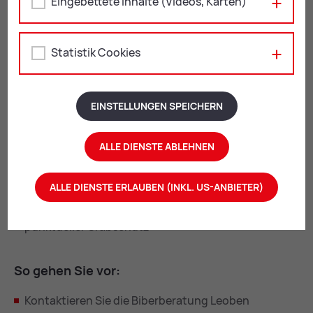
Eingebettete Inhalte (Videos, Karten)
Was ist för­der­bar?
Statistik Cookies
Förderbar sind Schutzmaßnahmen, die potenzielle
Schäden an land- und forstwirtschaftlichen Kulturen
oder Teichanlagen verhindern. Dazu zählen zum
EINSTELLUNGEN SPEICHERN
Beispiel:
Mobile Elektrozäune oder Fixzäune
ALLE DIENSTE ABLEHNEN
Baumschutzmaßnahmen (Baumschutzgitter,
Verbissschutzmittel)
ALLE DIENSTE ERLAUBEN (INKL. US-ANBIETER)
Dammdrainagen
punktueller Grabschutz
So ge­hen Sie vor:
Kontaktieren Sie die Biberberatung Leoben