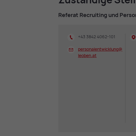
Re­fe­rat Re­cruit­ing und Per­so
+43 3842 4062-101
personalentwicklung@
leoben.at