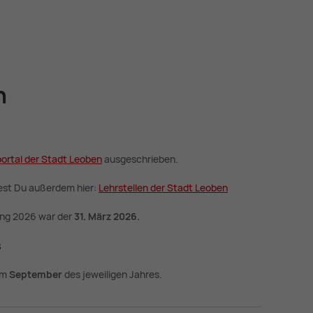
n
por­tal der Stadt Leo­ben
ausgeschrieben.
dest Du außerdem hier:
Lehr­stel­len der Stadt Leo­ben
ung 2026 war der
31. März 2026.
s
 im
September
des jeweiligen Jahres.