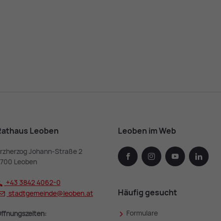
Rathaus Leoben
Leoben im Web
rzherzog Johann-Straße 2
facebook
instagram
youtube
linked
700 Leoben
+43 3842 4062-0
Häufig gesucht
stadtgemeinde@
leoben.at
Formulare
ffnungszeiten: