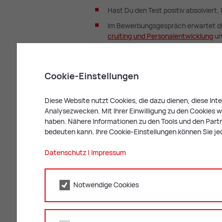
Hast Du den Test positiv absolviert, 
Im Bewerbungsgespräch erwartet di
cruit­ing und Per­so­nal­ent­wick­lung
un
dauert meist 15 bis 30 Minuten.
Was pas­siert da­nach?
Cookie-Einstellungen
Nach Abschluss der Gespräche reiht
Kandidat:innen.
Diese Website nutzt Cookies, die dazu dienen, diese In
Analysezwecken. Mit Ihrer Einwilligung zu den Cookies we
Die Aufnahmeentscheidung für ein D
haben. Nähere Informationen zu den Tools und den Partne
bedeuten kann. Ihre Cookie-Einstellungen können Sie je
Datenschutz
|
Impressum
Tipp: Schnuppertag
Im Rahmen des Bewerbun
„Schnuppertag“ für den 
Notwendige Cookies