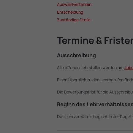
Aus­wahl­ver­fah­ren
Ent­schei­dung
Zu­stän­di­ge Stel­le
Ter­mi­ne & Fris­te
Aus­schrei­bung
Alle offenen Lehrstellen werden am
Job­
Einen Überblick zu den Lehrberufen fin
Die Bewerbungsfrist für die Ausschreib
Be­ginn des Lehr­ver­hält­nis­se
Das Lehrverhältnis beginnt in der Regel