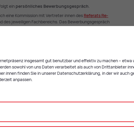
folgt ein
persönliches Bewerbungsgespräch
.
ch eine Kommission mit Vertreter:innen des
Re­fe­rats Re­
d des jeweiligen Fachbereichs. Das Bewerbungsgespräch
 die Kommission in Abstimmung mit dem Bürgermeister die
ternetpräsenz insgesamt gut benutzbar und effektiv zu machen – etwa u
rden sowohl von uns Daten verarbeitet als auch von Drittanbieter:innen,
ienstverhältnis erfolgt im Stadtrat bzw. Gemeinderat.
r:innen finden Sie in unserer Datenschutzerklärung, in der wir auch g
derzeit anpassen.
gsprozesses kannst Du einen
jeweiligen Lehrberuf machen.