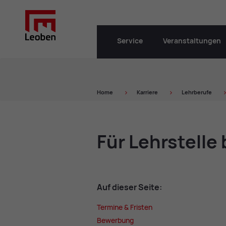
Service
Veranstaltungen
Home
Kar­rie­re
Lehr­be­ru­fe
Für Lehr­stel­le
Auf die­ser Sei­te:
Ter­mi­ne & Fris­ten
Be­wer­bung