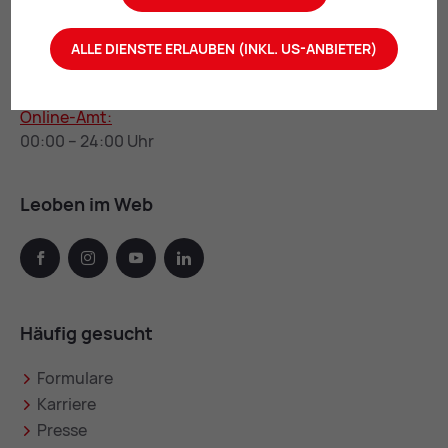
Di u. Mi: 12:00 – 16:00 Uhr
Do: 07:00 – 08:00 Uhr u. 16:00 – 18:00 Uhr
ALLE DIENSTE ERLAUBEN (INKL. US-ANBIETER)
Fr: 12:00 – 13:00 Uhr
Online-Amt:
00:00 – 24:00 Uhr
Leoben im Web
facebook
instagram
youtube
linkedin
Häufig gesucht
Formulare
Karriere
Presse