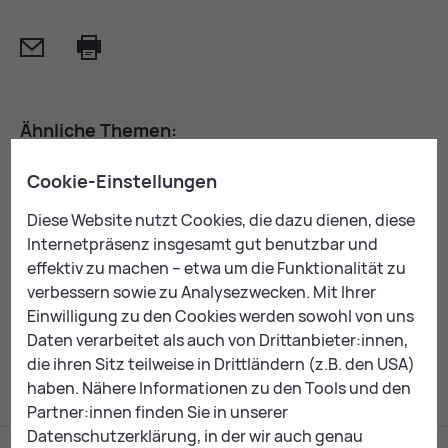
Mail
Print
Ähn­li­che The­men:
Asia Ho­tel & Spa Leo­ben
Cookie-Einstellungen
Eis­hal­le
Diese Website nutzt Cookies, die dazu dienen, diese
Sport­hal­le Do­na­witz
Internetpräsenz insgesamt gut benutzbar und
Sport­hal­le In­nen­stadt
effektiv zu machen – etwa um die Funktionalität zu
Sport­stät­ten im Über­blick
verbessern sowie zu Analysezwecken. Mit Ihrer
Einwilligung zu den Cookies werden sowohl von uns
Sport­zen­trum Ti­vo­li
Daten verarbeitet als auch von Drittanbieter:innen,
die ihren Sitz teilweise in Drittländern (z.B. den USA)
haben. Nähere Informationen zu den Tools und den
Partner:innen finden Sie in unserer
Datenschutzerklärung, in der wir auch genau