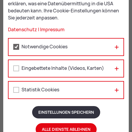
erklären, was eine Datenübermittlung in die USA
bedeuten kann. Ihre Cookie-Einstellungen können
Sie jederzeit anpassen.
Datenschutz
|
Impressum
Notwendige Cookies
Rathaus Leoben
Erzherzog Johann-Straße 2
Eingebettete Inhalte (Videos, Karten)
8700 Leoben
+43 3842 4062-0
Statistik Cookies
stadtgemeinde@
leoben.at
Öffnungszeiten:
Mo u. Do: 08:00 – 16:00 Uhr
EINSTELLUNGEN SPEICHERN
Di, Mi u. Fr: 08:00 – 12:00 Uhr
ALLE DIENSTE ABLEHNEN
Nach vorheriger Vereinbarung: