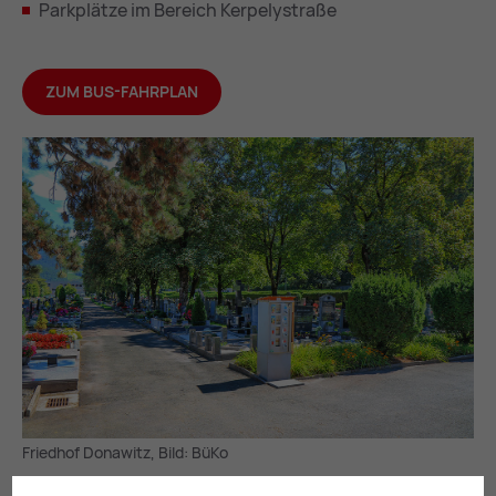
Parkplätze im Bereich Kerpelystraße
ZUM BUS-FAHRPLAN
Friedhof Donawitz, Bild: BüKo