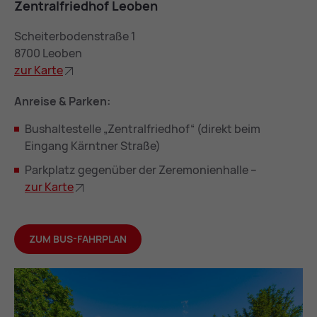
Zen­tral­fried­hof Leo­ben
Scheiterbodenstraße 1
8700 Leoben
zur Kar­te
Anreise & Parken:
Bushaltestelle „Zentralfriedhof“ (direkt beim
Eingang Kärntner Straße)
Parkplatz gegenüber der Zeremonienhalle –
zur Kar­te
ZUM BUS-FAHRPLAN