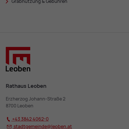
Grab­nut­zung & Ge­büh­ren
Rathaus Leoben
Erzherzog Johann-Straße 2
8700 Leoben
+43 3842 4062-0
stadtgemeinde@
leoben.at