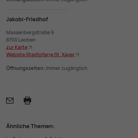
Ja­ko­bi-Fried­hof
Massenbergstraße 9
8700 Leoben
zur Kar­te
Web­site Stadt­pfar­re St. Xa­ver
Öffnungszeiten:
Immer zugänglich
Mail
Print
Ähn­li­che The­men: