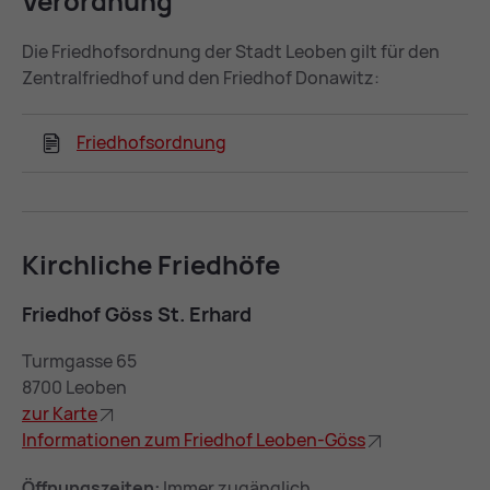
Ver­ord­nung
Die Friedhofsordnung der Stadt Leoben gilt für den
Zentralfriedhof und den Friedhof Donawitz:
Friedhofsordnung
Kirch­li­che Fried­hö­fe
Fried­hof Göss St. Er­hard
Turmgasse 65
8700 Leoben
zur Kar­te
In­for­ma­tio­nen zum Fried­hof Leo­ben-Göss
Öffnungszeiten:
Immer zugänglich