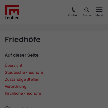
Kontakt
Suche
Menü
Fried­hö­fe
Auf die­ser Sei­te:
Über­sicht
Städ­ti­sche Fried­hö­fe
Zu­stän­di­ge Stel­len
Ver­ord­nung
Kirch­li­che Fried­hö­fe