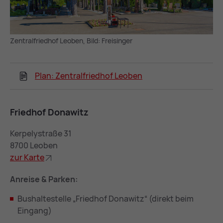
Zentralfriedhof Leoben, Bild: Freisinger
Plan: Zentralfriedhof Leoben
Fried­hof Do­na­witz
Kerpelystraße 31
8700 Leoben
zur Kar­te
Anreise & Parken:
Bushaltestelle „Friedhof Donawitz“ (direkt beim
Eingang)