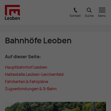
Kontakt
Suche
Menü
Bahn­hö­fe Leo­ben
Auf die­ser Sei­te:
Haupt­bahn­hof Leo­ben
Hal­te­stel­le Leo­ben-Ler­chen­feld
Fahr­kar­ten & Fahr­plä­ne
Zug­ver­bin­dun­gen & S-Bahn