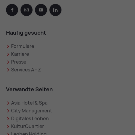
facebook
instagram
youtube
linkedin
Häufig gesucht
Formulare
Karriere
Presse
Services A - Z
Verwandte Seiten
Asia Hotel & Spa
City Management
Digitales Leoben
KulturQuartier
Leoben Holding