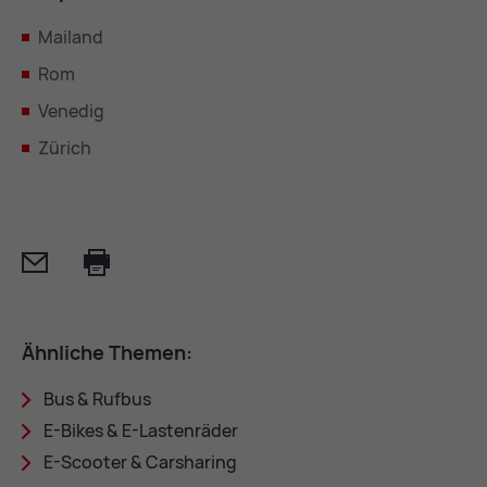
Mailand
Rom
Venedig
Zürich
Mail
Print
Ähn­li­che The­men:
Bus & Ruf­bus
E-Bikes & E-Las­ten­rä­der
E-Scoo­ter & Car­sha­ring