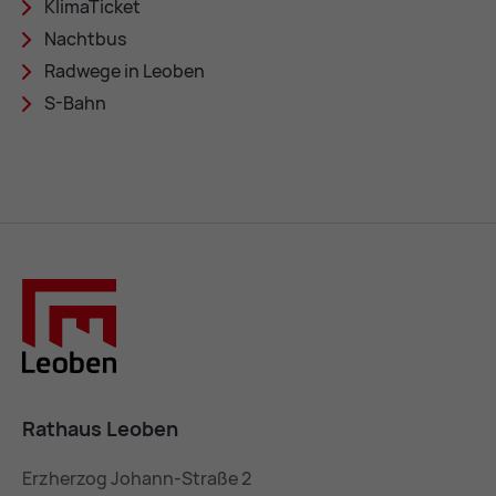
Kli­ma­Ti­cket
Nacht­bus
Rad­we­ge in Leo­ben
S-Bahn
Rathaus Leoben
Erzherzog Johann-Straße 2