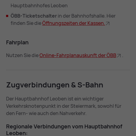
Hauptbahnhofes Leoben
ÖBB-Ticketschalter
in der Bahnhofshalle. Hier
finden Sie die
Öff­nungs­zei­ten der Kas­sen.
Fahr­plan
Nutzen Sie die
On­line-Fahr­plan­aus­kunft der ÖBB
.
Zug­ver­bin­dun­gen & S-Bahn
Der Hauptbahnhof Leoben ist ein wichtiger
Verkehrsknotenpunkt in der Steiermark, sowohl für
den Fern- wie auch den Nahverkehr.
Re­gio­na­le Ver­bin­dun­gen vom Haupt­bahn­hof
Leo­ben: