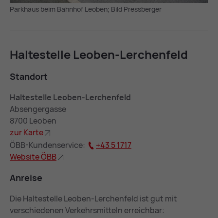
Parkhaus beim Bahnhof Leoben; Bild Pressberger
Hal­te­stel­le Leo­ben-Ler­chen­feld
Stand­ort
Haltestelle Leoben-Lerchenfeld
Absengergasse
8700 Leoben
zur Kar­te
ÖBB-Kundenservice:
+43 5 1717
Web­site ÖBB
An­rei­se
Die Haltestelle Leoben-Lerchenfeld ist gut mit
verschiedenen Verkehrsmitteln erreichbar: