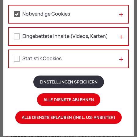
Notwendige Cookies
Eingebettete Inhalte (Videos, Karten)
Haltestelle Leoben-Lerchenfeld; Bild: Foto Freisinger
Statistik Cookies
Fahr­kar­ten & Fahr­plä­ne
EINSTELLUNGEN SPEICHERN
Ti­cket­kauf
ALLE DIENSTE ABLEHNEN
Sie haben mehrere Möglichkeiten, Ihr Zugticket zu
kaufen:
ALLE DIENSTE ERLAUBEN (INKL. US-ANBIETER)
On­line-Ti­cket der ÖBB
Fahrkartenautomaten
in der Bahnhofshalle des