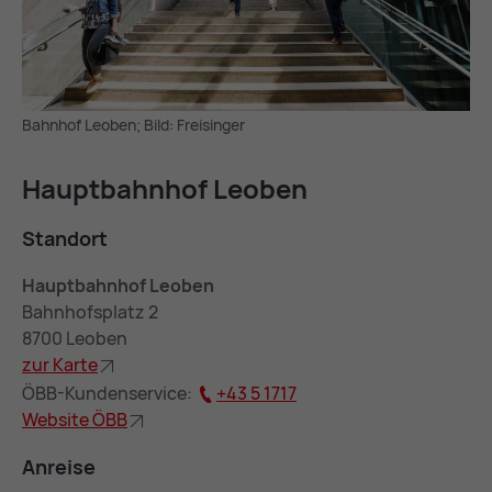
Bahnhof Leoben; Bild: Freisinger
Haupt­bahn­hof Leo­ben
Stand­ort
Hauptbahnhof Leoben
Bahnhofsplatz 2
8700 Leoben
zur Kar­te
ÖBB-Kundenservice:
+43 5 1717
Web­site ÖBB
An­rei­se