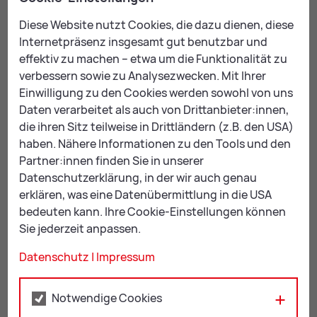
Mehr Ter­mi­ne ver­füg­bar
Diese Website nutzt Cookies, die dazu dienen, diese
Fr., 28. August 2026, 16:00 - 20:00
Internetpräsenz insgesamt gut benutzbar und
Fr., 25. September 2026, 16:00 - 20:00
effektiv zu machen – etwa um die Funktionalität zu
Fr., 23. Oktober 2026, 16:00 - 20:00
verbessern sowie zu Analysezwecken. Mit Ihrer
Einwilligung zu den Cookies werden sowohl von uns
Kon­takt
Daten verarbeitet als auch von Drittanbieter:innen,
die ihren Sitz teilweise in Drittländern (z.B. den USA)
Referat Soziales, Familie & Frauen
haben. Nähere Informationen zu den Tools und den
Partner:innen finden Sie in unserer
+43 3842 4062-357
Datenschutzerklärung, in der wir auch genau
erklären, was eine Datenübermittlung in die USA
so­zia­les@
leo­ben.at
bedeuten kann. Ihre Cookie-Einstellungen können
Sie jederzeit anpassen.
ZUR ÜBERSICHT: EVENTS
Datenschutz
|
Impressum
Notwendige Cookies
Mail
Print