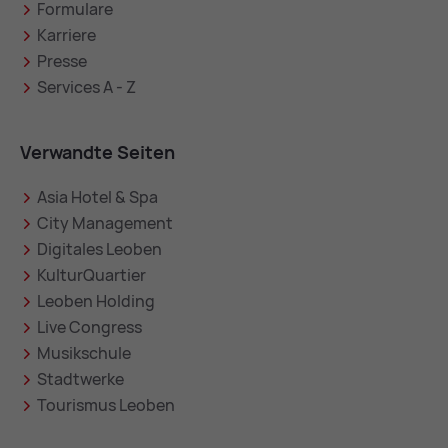
Formulare
Karriere
Presse
Services A - Z
Verwandte Seiten
Asia Hotel & Spa
City Management
Digitales Leoben
KulturQuartier
Leoben Holding
Live Congress
Musikschule
Stadtwerke
Tourismus Leoben