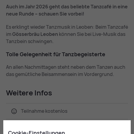
Auch im Jahr 2026 geht das beliebte Tanzcafé in eine
neue Runde – schauen Sie vorbei!
Es erklingt wieder Tanzmusik in Leoben: Beim Tanzcafé
im
Gösserbräu Leoben
können Sie bei Live-Musik das
Tanzbein schwingen.
Tol­le Ge­le­gen­heit für Tanz­be­geis­ter­te
An allen Nachmittagen steht neben dem Tanzen auch
das gemütliche Beisammensein im Vordergrund.
Wei­te­re In­fos
Teil­nah­me kos­ten­los
Cookie-Einstellungen