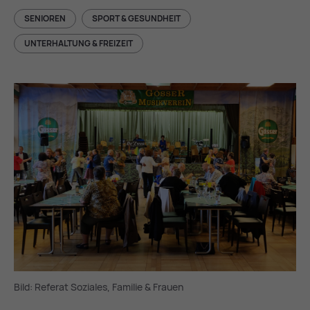
SENIOREN
SPORT & GESUNDHEIT
UNTERHALTUNG & FREIZEIT
Bild: Re­fe­rat So­zia­les, Fa­mi­lie & Frau­en