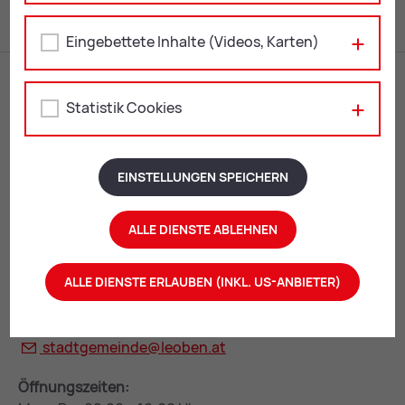
Eingebettete Inhalte (Videos, Karten)
Statistik Cookies
EINSTELLUNGEN SPEICHERN
Rathaus Leoben
ALLE DIENSTE ABLEHNEN
Erzherzog Johann-Straße 2
8700 Leoben
ALLE DIENSTE ERLAUBEN (INKL. US-ANBIETER)
+43 3842 4062-0
stadtgemeinde@
leoben.at
Öffnungszeiten: