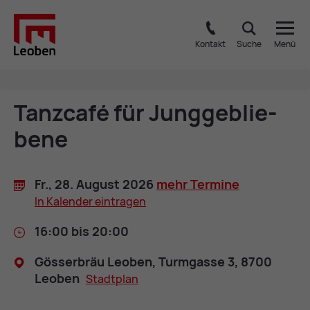
Kontakt
Suche
Menü
Tanz­café für Jung­ge­blie­
be­ne
Fr., 28. Au­gust 2026
mehr Ter­mi­ne
In Ka­len­der ein­tra­gen
16:00 bis 20:00
Gös­ser­bräu Leo­ben, Turm­gas­se 3, 8700
Leo­ben
Stadt­plan