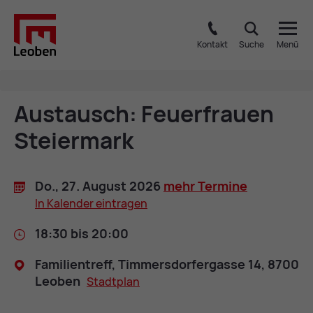
Kontakt
Suche
Menü
Aus­tausch: Feu­er­frau­en
Stei­er­mark
Do., 27. Au­gust 2026
mehr Ter­mi­ne
In Ka­len­der ein­tra­gen
18:30 bis 20:00
Fa­mi­li­en­treff, Tim­mers­dor­fer­gas­se 14, 8700
Leo­ben
Stadt­plan