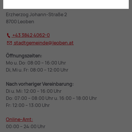
Rathaus Leoben
Erzherzog Johann-Straße 2
8700 Leoben
+43 3842 4062-0
stadtgemeinde@
leoben.at
Öffnungszeiten:
Mo u. Do: 08:00 – 16:00 Uhr
Di, Mi u. Fr: 08:00 – 12:00 Uhr
Nach vorheriger Vereinbarung:
Di u. Mi: 12:00 – 16:00 Uhr
Do: 07:00 – 08:00 Uhr u. 16:00 – 18:00 Uhr
Fr: 12:00 – 13:00 Uhr
Online-Amt:
00:00 – 24:00 Uhr