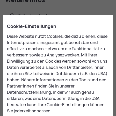
Teil­nah­me kos­ten­los
Cookie-Einstellungen
Mehr Ter­mi­ne ver­füg­bar
Diese Website nutzt Cookies, die dazu dienen, diese
Internetpräsenz insgesamt gut benutzbar und
Do., 30. Juli 2026, 18:30 - 20:00
effektiv zu machen – etwa um die Funktionalität zu
Do., 27. August 2026, 18:30 - 20:00
verbessern sowie zu Analysezwecken. Mit Ihrer
Do., 24. September 2026, 18:30 - 20:00
Einwilligung zu den Cookies werden sowohl von uns
Do., 29. Oktober 2026, 18:30 - 20:00
Daten verarbeitet als auch von Drittanbieter:innen,
Do., 26. November 2026, 18:30 - 20:00
die ihren Sitz teilweise in Drittländern (z.B. den USA)
Do., 17. Dezember 2026, 18:30 - 20:00
haben. Nähere Informationen zu den Tools und den
Partner:innen finden Sie in unserer
Datenschutzerklärung, in der wir auch genau
Kon­takt
erklären, was eine Datenübermittlung in die USA
bedeuten kann. Ihre Cookie-Einstellungen können
Familientreff der Stadt Leoben
Sie jederzeit anpassen.