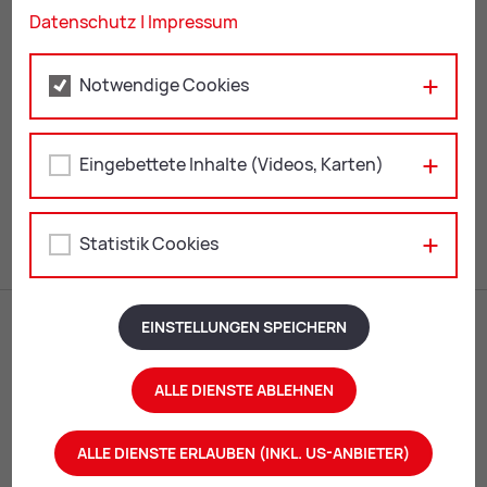
+43 3842 4062 357
Datenschutz
|
Impressum
fa­mi­lie@
leo­ben.at
Notwendige Cookies
ZUR ÜBERSICHT: EVENTS
Eingebettete Inhalte (Videos, Karten)
Mail
Print
Statistik Cookies
EINSTELLUNGEN SPEICHERN
ALLE DIENSTE ABLEHNEN
ALLE DIENSTE ERLAUBEN (INKL. US-ANBIETER)