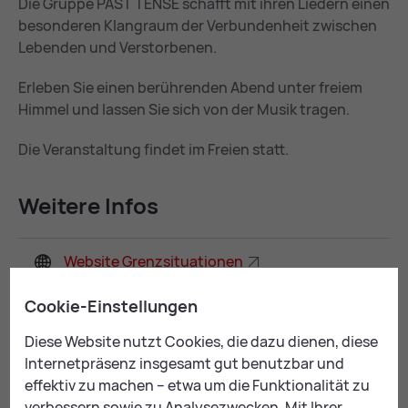
Die Gruppe PAST TENSE schafft mit ihren Liedern einen
besonderen Klangraum der Verbundenheit zwischen
Lebenden und Verstorbenen.
Erleben Sie einen berührenden Abend unter freiem
Himmel und lassen Sie sich von der Musik tragen.
Die Veranstaltung findet im Freien statt.
Wei­te­re In­fos
Web­site Grenz­si­tua­tio­nen
Cookie-Einstellungen
Kon­takt
Diese Website nutzt Cookies, die dazu dienen, diese
Internetpräsenz insgesamt gut benutzbar und
ENDLICH.LEBEN Katholische Kirche Steiermark
effektiv zu machen – etwa um die Funktionalität zu
Monika Brottrager-Jury
verbessern sowie zu Analysezwecken. Mit Ihrer