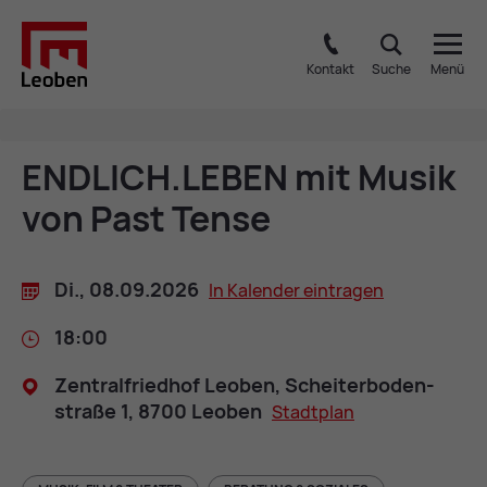
Kontakt
Suche
Menü
END­LICH.LE­BEN mit Mu­sik
von Past Ten­se
Di., 08.09.2026
In Ka­len­der ein­tra­gen
18:00
Zen­tral­fried­hof Leo­ben, Schei­ter­bo­den­
stra­ße 1, 8700 Leo­ben
Stadt­plan