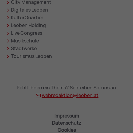
City Management
Digitales Leoben
KulturQuartier
Leoben Holding
Live Congress
Musikschule
Stadtwerke
Tourismus Leoben
Fehlt Ihnen ein Thema? Schreiben Sie uns an
webredaktion@
leoben.at
Impressum
Datenschutz
Cookies