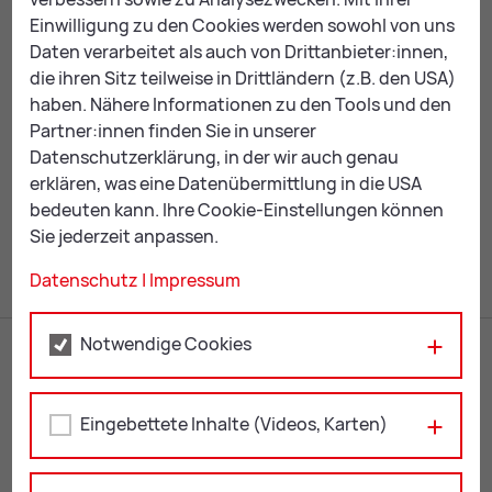
Einwilligung zu den Cookies werden sowohl von uns
+43 676 8742 6859
Daten verarbeitet als auch von Drittanbieter:innen,
mo­ni­ka.brot­t­ra­ger-jury@
graz-se­ckau.at
die ihren Sitz teilweise in Drittländern (z.B. den USA)
haben. Nähere Informationen zu den Tools und den
Partner:innen finden Sie in unserer
ZUR ÜBERSICHT: EVENTS
Datenschutzerklärung, in der wir auch genau
erklären, was eine Datenübermittlung in die USA
bedeuten kann. Ihre Cookie-Einstellungen können
Mail
Print
Sie jederzeit anpassen.
Datenschutz
|
Impressum
Notwendige Cookies
Eingebettete Inhalte (Videos, Karten)