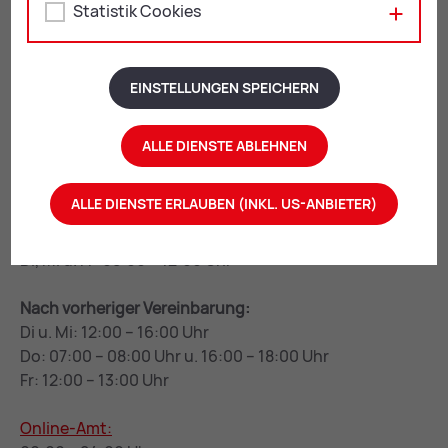
Statistik Cookies
Rathaus Leoben
Erzherzog Johann-Straße 2
EINSTELLUNGEN SPEICHERN
8700 Leoben
+43 3842 4062-0
ALLE DIENSTE ABLEHNEN
stadtgemeinde@
leoben.at
ALLE DIENSTE ERLAUBEN (INKL. US-ANBIETER)
Öffnungszeiten:
Mo u. Do: 08:00 – 16:00 Uhr
Di, Mi u. Fr: 08:00 – 12:00 Uhr
Nach vorheriger Vereinbarung:
Di u. Mi: 12:00 – 16:00 Uhr
Do: 07:00 – 08:00 Uhr u. 16:00 – 18:00 Uhr
Fr: 12:00 – 13:00 Uhr
Online-Amt: