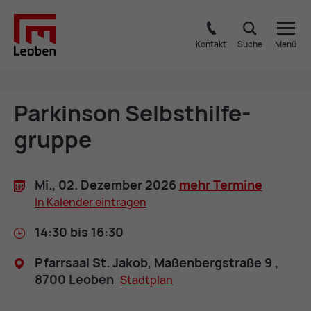
Kontakt
Suche
Menü
Par­kin­son Selbst­hil­fe­
grup­pe
Mi., 02. De­zem­ber 2026
mehr Ter­mi­ne
In Ka­len­der ein­tra­gen
14:30 bis 16:30
Pfarr­saal St. Ja­kob, Ma­ßen­berg­stra­ße 9 ,
8700 Leo­ben
Stadt­plan