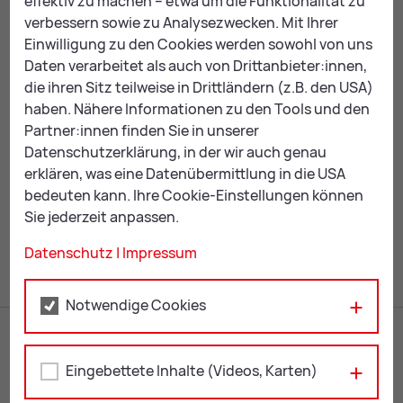
effektiv zu machen – etwa um die Funktionalität zu
verbessern sowie zu Analysezwecken. Mit Ihrer
Walter Ondrich
Einwilligung zu den Cookies werden sowohl von uns
Daten verarbeitet als auch von Drittanbieter:innen,
0680 1413 047
die ihren Sitz teilweise in Drittländern (z.B. den USA)
wal­ter.ond­rich@
gmx.at
haben. Nähere Informationen zu den Tools und den
Partner:innen finden Sie in unserer
Datenschutzerklärung, in der wir auch genau
ZUR ÜBERSICHT: EVENTS
erklären, was eine Datenübermittlung in die USA
bedeuten kann. Ihre Cookie-Einstellungen können
Sie jederzeit anpassen.
Mail
Print
Datenschutz
|
Impressum
Notwendige Cookies
Eingebettete Inhalte (Videos, Karten)