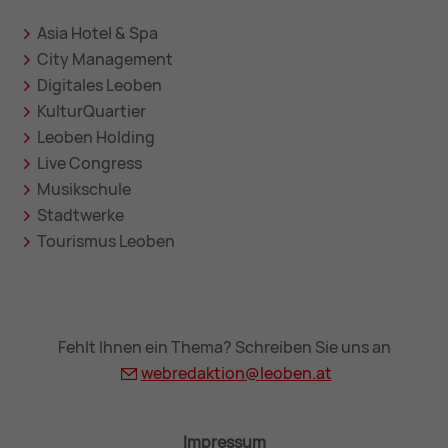
Asia Hotel & Spa
City Management
Digitales Leoben
KulturQuartier
Leoben Holding
Live Congress
Musikschule
Stadtwerke
Tourismus Leoben
Fehlt Ihnen ein Thema? Schreiben Sie uns an
webredaktion@
leoben.at
Impressum