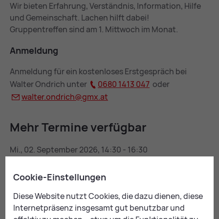
Wir bieten Erfahrung, Verständnis, Information, Hilfe
und Gemeinschaft. Lachen hilft dabei!
Gruppentreffen sind am 1. Mittwoch im Monat.
An­mel­dung
Anmeldung für ein kostenloses Erstgespräch bei
Walter Ondrich unter
0680 1413 047
oder
wal­ter.ond­rich@
gmx.at
Mehr Ter­mi­ne ver­füg­bar
Mi., 02. September 2026, 14:30 - 16:30
Mi., 07. Oktober 2026, 14:30 - 16:30
Mi., 04. November 2026, 14:30 - 16:30
Cookie-Einstellungen
Mi., 02. Dezember 2026, 14:30 - 16:30
Diese Website nutzt Cookies, die dazu dienen, diese
Internetpräsenz insgesamt gut benutzbar und
Kon­takt