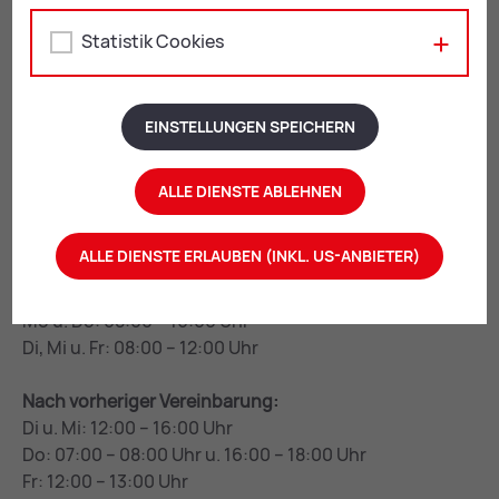
Statistik Cookies
Rathaus Leoben
EINSTELLUNGEN SPEICHERN
Erzherzog Johann-Straße 2
8700 Leoben
ALLE DIENSTE ABLEHNEN
+43 3842 4062-0
stadtgemeinde@
leoben.at
ALLE DIENSTE ERLAUBEN (INKL. US-ANBIETER)
Öffnungszeiten:
Mo u. Do: 08:00 – 16:00 Uhr
Di, Mi u. Fr: 08:00 – 12:00 Uhr
Nach vorheriger Vereinbarung:
Di u. Mi: 12:00 – 16:00 Uhr
Do: 07:00 – 08:00 Uhr u. 16:00 – 18:00 Uhr
Fr: 12:00 – 13:00 Uhr