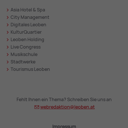
Asia Hotel & Spa
City Management
Digitales Leoben
KulturQuartier
Leoben Holding
Live Congress
Musikschule
Stadtwerke
Tourismus Leoben
Fehlt Ihnen ein Thema? Schreiben Sie uns an
webredaktion@
leoben.at
Impressum