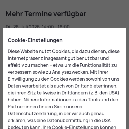
Mehr Ter­mi­ne ver­füg­bar
Di., 28. Juli 2026, 14:00 - 16:00
Di., 04. August 2026, 14:00 - 16:00
Cookie-Einstellungen
Di., 11. August 2026, 14:00 - 16:00
Di., 25. August 2026, 14:00 - 16:00
Diese Website nutzt Cookies, die dazu dienen, diese
Di., 01. September 2026, 14:00 - 16:00
Internetpräsenz insgesamt gut benutzbar und
Di., 22. September 2026, 14:00 - 16:00
effektiv zu machen – etwa um die Funktionalität zu
Di., 29. September 2026, 14:00 - 16:00
verbessern sowie zu Analysezwecken. Mit Ihrer
Di., 06. Oktober 2026, 14:00 - 16:00
Einwilligung zu den Cookies werden sowohl von uns
Di., 13. Oktober 2026, 14:00 - 16:00
Daten verarbeitet als auch von Drittanbieter:innen,
Di., 20. Oktober 2026, 14:00 - 16:00
die ihren Sitz teilweise in Drittländern (z.B. den USA)
haben. Nähere Informationen zu den Tools und den
MEHR TERMINE
Partner:innen finden Sie in unserer
Datenschutzerklärung, in der wir auch genau
Kon­takt
erklären, was eine Datenübermittlung in die USA
bedeuten kann. Ihre Cookie-Einstellungen können