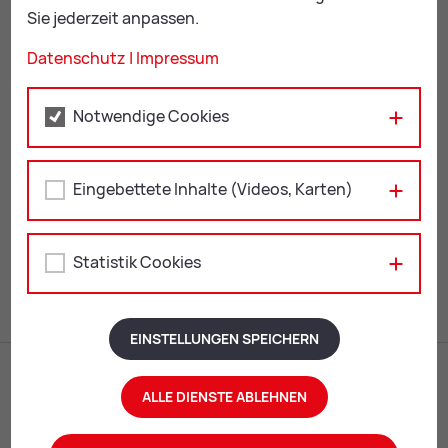
Fachbereich Generationen & Begegnungszentren
Sie jederzeit anpassen.
Daniela Stojcevic
Datenschutz
|
Impressum
+43 676 844 062 572
ju­gend@
leo­ben.at
Notwendige Cookies
Eingebettete Inhalte (Videos, Karten)
ZUR ÜBERSICHT: EVENTS
Statistik Cookies
Mail
Print
EINSTELLUNGEN SPEICHERN
ALLE DIENSTE ABLEHNEN