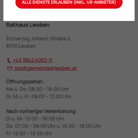
ALLE DIENSTE ERLAUBEN (INKL. US-ANBIETER)
Rathaus Leoben
Erzherzog Johann-Straße 2
8700 Leoben
+43 3842 4062-0
stadtgemeinde@
leoben.at
Öffnungszeiten:
Mo u. Do: 08:00 – 16:00 Uhr
Di, Mi u. Fr: 08:00 – 12:00 Uhr
Nach vorheriger Vereinbarung:
Di u. Mi: 12:00 – 16:00 Uhr
Do: 07:00 – 08:00 Uhr u. 16:00 – 18:00 Uhr
Fr: 12:00 – 13:00 Uhr