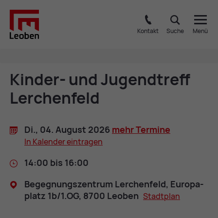
Kontakt
Suche
Menü
Kin­der- und Ju­gend­treff
Ler­chen­feld
Di., 04. Au­gust 2026
mehr Ter­mi­ne
In Ka­len­der ein­tra­gen
14:00 bis 16:00
Be­geg­nungs­zen­trum Ler­chen­feld, Eu­ro­pa­
platz 1b/​1.OG, 8700 Leo­ben
Stadt­plan