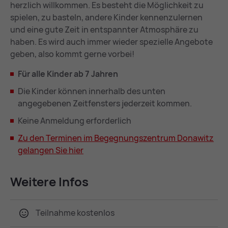
herzlich willkommen. Es besteht die Möglichkeit zu
spielen, zu basteln, andere Kinder kennenzulernen
und eine gute Zeit in entspannter Atmosphäre zu
haben. Es wird auch immer wieder spezielle Angebote
geben, also kommt gerne vorbei!
Für alle Kinder ab 7 Jahren
Die Kinder können innerhalb des unten
angegebenen Zeitfensters jederzeit kommen.
Keine Anmeldung erforderlich
Zu den Ter­mi­nen im Be­geg­nungs­zen­trum Do­na­witz
ge­lan­gen Sie hier
Wei­te­re In­fos
Teil­nah­me kos­ten­los