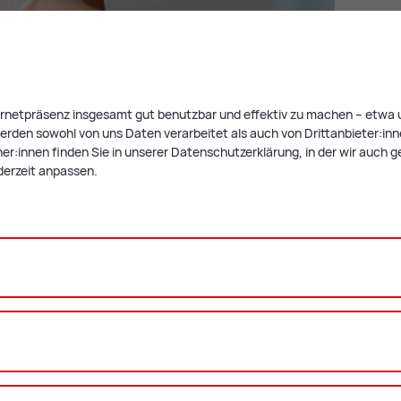
ternetpräsenz insgesamt gut benutzbar und effektiv zu machen – etwa u
rden sowohl von uns Daten verarbeitet als auch von Drittanbieter:innen,
r:innen finden Sie in unserer Datenschutzerklärung, in der wir auch g
 in Leo­ben:
derzeit anpassen.
feld, 8700 Leoben
em 18. und 70. Geburtstag, die gewisse gesundheitliche
üllen. Erstspender:innen dürfen zum Zeitpunkt ihrer ersten
ollendet haben.
n
­füg­bar