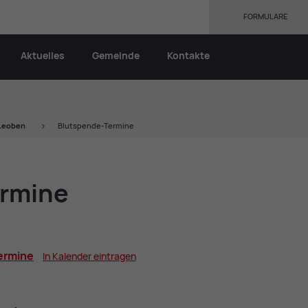
FORMULARE
Aktuelles
Gemeinde
Kontakte
 Leo­ben
Blutspende-Termine
r­mi­ne
r­mi­ne
In Ka­len­der ein­tra­gen