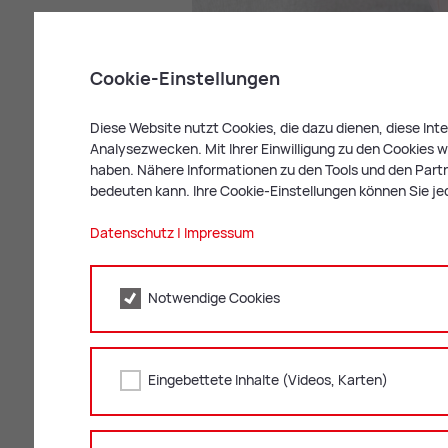
Cookie-Einstellungen
Diese Website nutzt Cookies, die dazu dienen, diese In
Bild: freepik
Analysezwecken. Mit Ihrer Einwilligung zu den Cookies we
haben. Nähere Informationen zu den Tools und den Partne
Ak­tu­el­le Blut­spen­de­ter­mi­ne
bedeuten kann. Ihre Cookie-Einstellungen können Sie je
24. August 2026: Pfarrsaal Lerchen
Datenschutz
|
Impressum
Blutspenden dürfen Personen zwischen d
und gesetzlich festgelegte Kriterien erf
Notwendige Cookies
Spende das 60. Lebensjahr noch nicht v
Ro­tes Kreuz: In­fos rund ums Blut­spen­de
Eingebettete Inhalte (Videos, Karten)
Mehr Ter­mi­ne ver