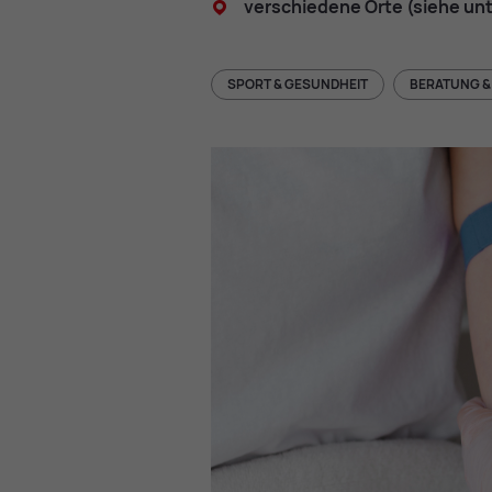
ver­schie­de­ne Orte (sie­he u
SPORT & GESUNDHEIT
BERATUNG &