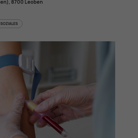
n­ten), 8700 Leo­ben
 SOZIALES