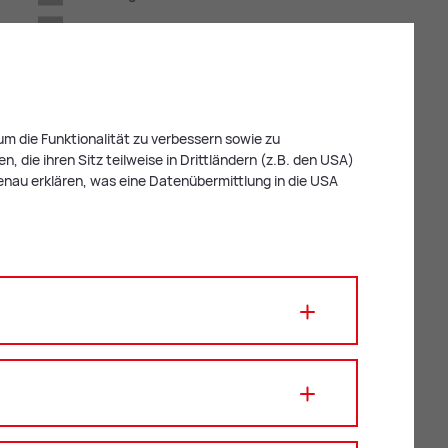
Brauchtum & Tradition
Unterhaltung & Freizeit
Jugend
Kinder & Familie
m die Funktionalität zu verbessern sowie zu
 die ihren Sitz teilweise in Drittländern (z.B. den USA)
Musik, Film & Theater
enau erklären, was eine Datenübermittlung in die USA
Kulinarik & Märkte
Kunst & Kultur
Senioren
Sport & Gesundheit
Vital-Pass
Wissen & Information
Suchbegriff