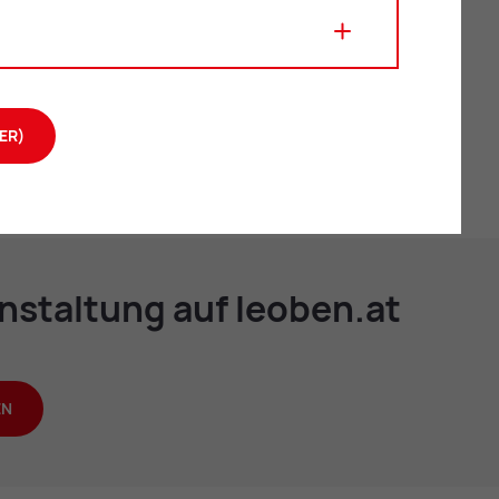
ER)
n­stal­tung auf leo­ben.at
EN