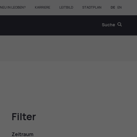
NEU IN LEOBEN?
KARRIERE
LEITBILD
STADTPLAN
DE
EN
Suche
Fil­ter
Zeit­raum